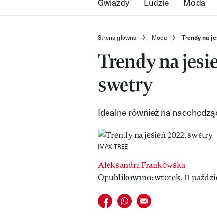
Gwiazdy
Ludzie
Moda
Strona główna
Moda
Trendy na je
Trendy na jesi
swetry
Idealne również na nadchodzą
IMAX TREE
Aleksandra Frankowska
Opublikowano: wtorek, 11 paździe
Udostępnij na facebook
Udostępnij na whatsapp
E-mail do przyjaciela