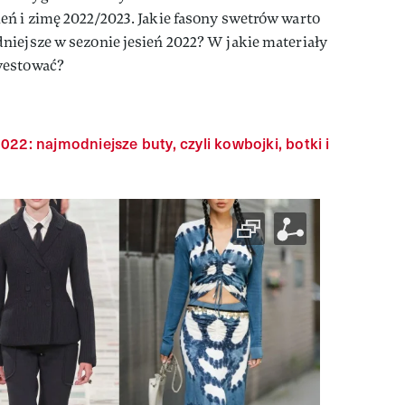
eń i zimę 2022/2023. Jakie fasony swetrów warto
niejsze w sezonie jesień 2022? W jakie materiały
westować?
022: najmodniejsze buty, czyli kowbojki, botki i