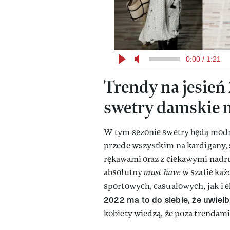
0:00 / 1:21
Trendy na jesień
swetry damskie n
W tym sezonie swetry będą modne
przede wszystkim na kardigany,
rękawami oraz z ciekawymi nadruk
absolutny
must have
w szafie każ
sportowych, casualowych, jak i e
2022 ma to do siebie, że uwielbi
kobiety wiedzą, że poza trendami 