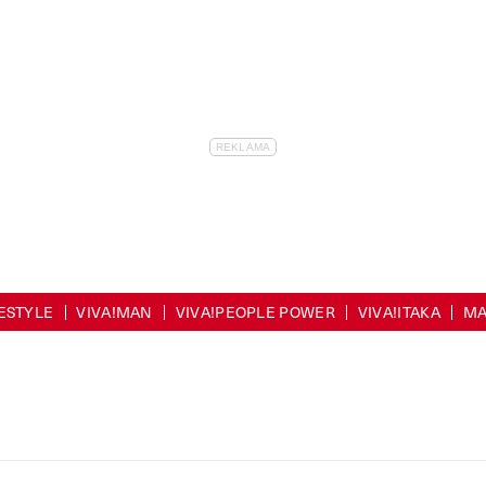
FESTYLE
VIVA!MAN
VIVA!PEOPLE POWER
VIVA!ITAKA
MA