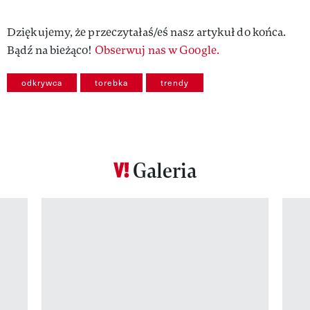
Dziękujemy, że przeczytałaś/eś nasz artykuł do końca.
Bądź na bieżąco!
Obserwuj nas w Google.
odkrywca
torebka
trendy
Galeria
Pokazywanie elementu 1 z 12