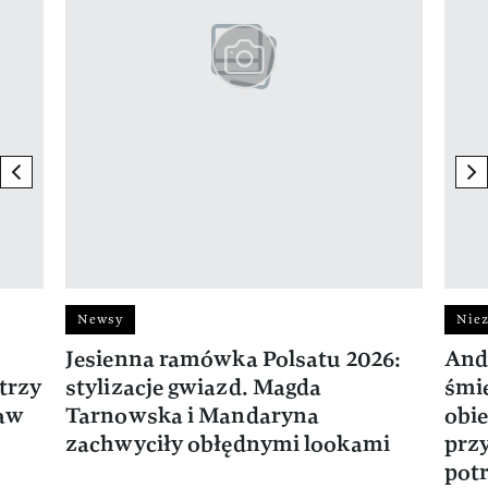
previous element
ne
Newsy
Niez
Jesienna ramówka Polsatu 2026:
And
trzy
stylizacje gwiazd. Magda
śmie
ław
Tarnowska i Mandaryna
obie
zachwyciły obłędnymi lookami
prz
potr