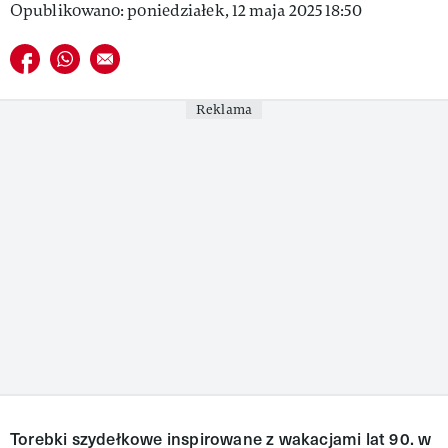
Opublikowano: poniedziałek, 12 maja 2025 18:50
VIVA!LIFESTYLE
Udostępnij na facebook
Udostępnij na whatsapp
E-mail do przyjaciela
VIVA!MAN
VIVA!PEOPLE POWER
Reklama
VIVA!ITAKA
MAGAZYN VIVA!
Torebki szydełkowe inspirowane z wakacjami lat 90. w