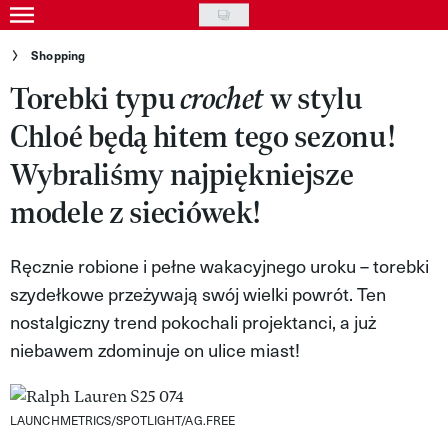
Skip
to
Gwiazdy
Shopping
main
Torebki typu
w stylu
crochet
Ludzie
content
Chloé będą hitem tego sezonu!
Moda
Wybraliśmy najpiękniejsze
Uroda
modele z sieciówek!
Styl życia
Kultura
Ręcznie robione i pełne wakacyjnego uroku – torebki
szydełkowe przeżywają swój wielki powrót. Ten
Wideo
nostalgiczny trend pokochali projektanci, a już
Nasze akcje
niebawem zdominuje on ulice miast!
VIVA!ART
LAUNCHMETRICS/SPOTLIGHT/AG.FREE
VIVA!MODA