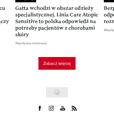
rcu
Gatta wchodzi w obszar odzieży
Bez
specjalistycznej. Linia Care Atopic
odp
ączy
Sensitive to polska odpowiedź na
roz
potrzeby pacjentów z chorobami
Współp
skóry
Współpraca reklamowa
Zobacz więcej
Visit us on Facebook
Visit us on Instagram
Visit us on Youtube
Visit us on Rss