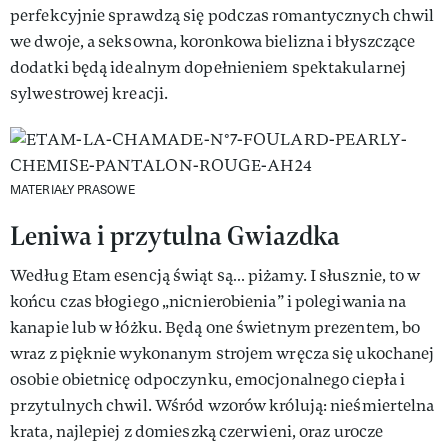
perfekcyjnie sprawdzą się podczas romantycznych chwil
we dwoje, a seksowna, koronkowa bielizna i błyszczące
dodatki będą idealnym dopełnieniem spektakularnej
sylwestrowej kreacji.
MATERIAŁY PRASOWE
Leniwa i przytulna Gwiazdka
Według Etam esencją świąt są… piżamy. I słusznie, to w
końcu czas błogiego „nicnierobienia” i polegiwania na
kanapie lub w łóżku. Będą one świetnym prezentem, bo
wraz z pięknie wykonanym strojem wręcza się ukochanej
osobie obietnicę odpoczynku, emocjonalnego ciepła i
przytulnych chwil. Wśród wzorów królują: nieśmiertelna
krata, najlepiej z domieszką czerwieni, oraz urocze