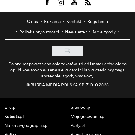
Visit us on Facebook
Visit us on Instagram
Visit us on Youtube
Visit us on Rss
O nas
Reklama
Kontakt
Regulamin
Polityka prywatności
Newsletter
Moje zgody
Dalsze rozpowszechnianie tekstów, zdjęć i materiałów wideo
opublikowanych w serwisie w całości lub w części wymaga
uprzedniej zgody wydawcy.
©
BURDA MEDIA POLSKA SP. Z O. O 2026
Elle.pl
Glamour.pl
Kobieta.pl
Mojegotowanie.pl
National-geographic.pl
Party.pl
Polki.pl
Przyslijprzepis.pl