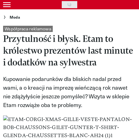
Skip
to
Gwiazdy
Moda
main
Ludzie
Współpraca reklamowa
content
Przytulność i błysk. Etam to
Moda
królestwo prezentów last minute
Uroda
i dodatków na sylwestra
Styl życia
Kupowanie podarunków dla bliskich nadal przed
Kultura
wami, a o kreacji na imprezę wieńczącą rok nawet
Wideo
nie zdążyłyście jeszcze pomyśleć? Wizyta w sklepie
Etam rozwiąże oba te problemy.
Nasze akcje
VIVA!ART
VIVA!MODA