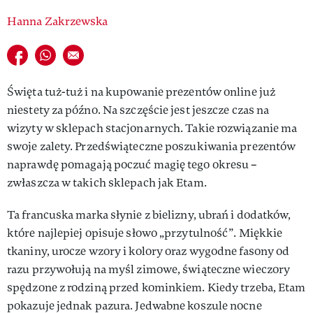
VIVA!LIFESTYLE
Hanna Zakrzewska
VIVA!MAN
Udostępnij na facebook
Udostępnij na whatsapp
E-mail do przyjaciela
VIVA!PEOPLE POWER
Święta tuż-tuż i na kupowanie prezentów online już
VIVA!ITAKA
niestety za późno. Na szczęście jest jeszcze czas na
wizyty w sklepach stacjonarnych. Takie rozwiązanie ma
MAGAZYN VIVA!
swoje zalety. Przedświąteczne poszukiwania prezentów
naprawdę pomagają poczuć magię tego okresu –
zwłaszcza w takich sklepach jak Etam.
Ta francuska marka słynie z bielizny, ubrań i dodatków,
które najlepiej opisuje słowo „przytulność”. Miękkie
tkaniny, urocze wzory i kolory oraz wygodne fasony od
razu przywołują na myśl zimowe, świąteczne wieczory
spędzone z rodziną przed kominkiem. Kiedy trzeba, Etam
pokazuje jednak pazura. Jedwabne koszule nocne