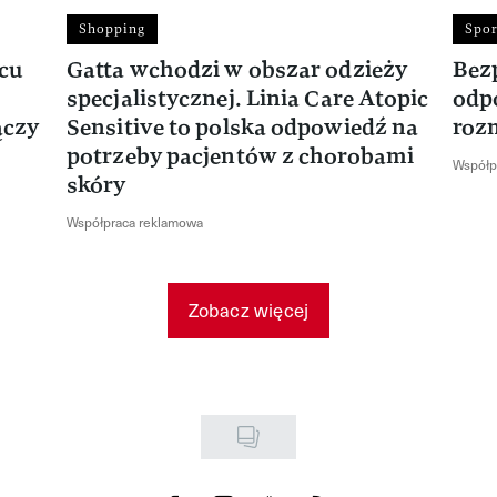
Shopping
Spor
rcu
Gatta wchodzi w obszar odzieży
Bez
specjalistycznej. Linia Care Atopic
odp
ączy
Sensitive to polska odpowiedź na
roz
potrzeby pacjentów z chorobami
Współp
skóry
Współpraca reklamowa
Zobacz więcej