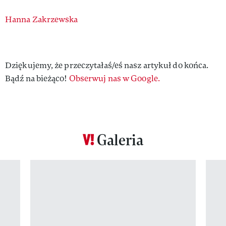
Authors
Hanna Zakrzewska
Dziękujemy, że przeczytałaś/eś nasz artykuł do końca.
Bądź na bieżąco!
Obserwuj nas w Google.
Galeria
Pokazywanie elementu 1 z 12