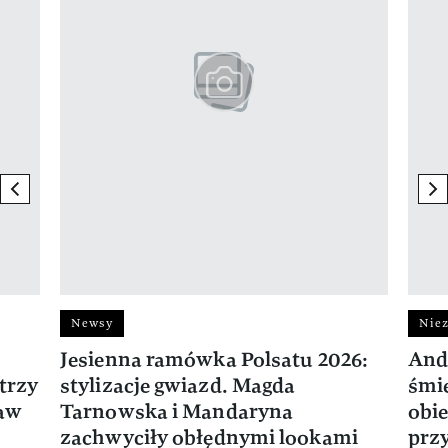
previous element
ne
Newsy
Niez
Jesienna ramówka Polsatu 2026:
And
trzy
stylizacje gwiazd. Magda
śmie
ław
Tarnowska i Mandaryna
obie
zachwyciły obłędnymi lookami
prz