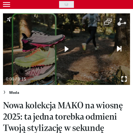
Skip
to
Gwiazdy
main
Ludzie
content
Moda
Uroda
Styl życia
Kultura
0:00 / 0:15
Wideo
Moda
Nowa kolekcja MAKO na wiosnę
Nasze akcje
2025: ta jedna torebka odmieni
VIVA!ART
Twoją stylizację w sekundę
VIVA!MODA