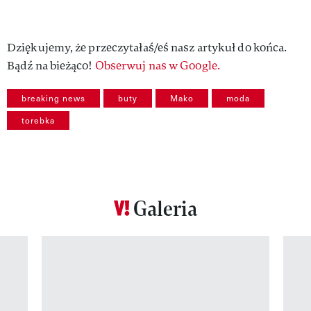
Dziękujemy, że przeczytałaś/eś nasz artykuł do końca.
Bądź na bieżąco!
Obserwuj nas w Google.
breaking news
buty
Mako
moda
torebka
Galeria
Pokazywanie elementu 1 z 12