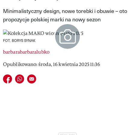
VIVA!LIFESTYLE
Minimalistyczny design, nowe torebki i obuwie – oto
propozycje polskiej marki na nowy sezon
VIVA!MAN
VIVA!PEOPLE POWER
FOT. BORYS SYNAK
VIVA!ITAKA
barbarabarbaralubko
MAGAZYN VIVA!
Opublikowano: środa, 16 kwietnia 2025 11:36
Udostępnij na facebook
Udostępnij na whatsapp
E-mail do przyjaciela