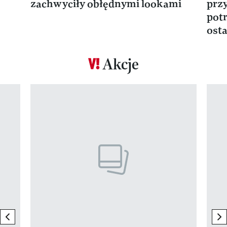
zachwyciły obłędnymi lookami
prz
potr
osta
Akcje
Pokazywanie elementu 1 z 17
previous element
ne