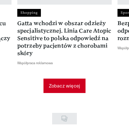
Shopping
Spor
rcu
Gatta wchodzi w obszar odzieży
Bez
specjalistycznej. Linia Care Atopic
odp
ączy
Sensitive to polska odpowiedź na
roz
potrzeby pacjentów z chorobami
Współp
skóry
Współpraca reklamowa
Zobacz więcej