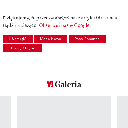
Dziękujemy, że przeczytałaś/eś nasz artykuł do końca.
Bądź na bieżąco!
Obserwuj nas w Google.
H&amp;M
Moda News
Paco Rabanne
Thierry Mugler
Galeria
Pokazywanie elementu 1 z 12