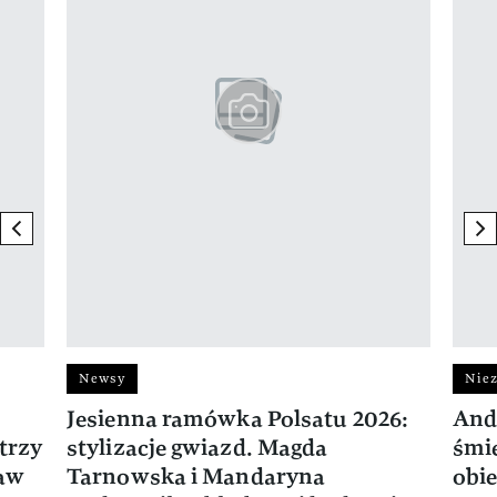
previous element
ne
Newsy
Niez
Jesienna ramówka Polsatu 2026:
And
trzy
stylizacje gwiazd. Magda
śmie
ław
Tarnowska i Mandaryna
obie