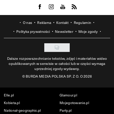
Visit us on Facebook
Visit us on Instagram
Visit us on Youtube
Visit us on Rss
O nas
Reklama
Kontakt
Regulamin
Polityka prywatności
Newsletter
Moje zgody
Dalsze rozpowszechnianie tekstów, zdjęć i materiałów wideo
opublikowanych w serwisie w całości lub w części wymaga
uprzedniej zgody wydawcy.
©
BURDA MEDIA POLSKA SP. Z O. O 2026
Elle.pl
Glamour.pl
Kobieta.pl
Mojegotowanie.pl
National-geographic.pl
Party.pl