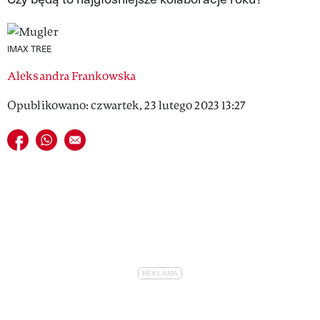
VIVA!LIFESTYLE
VIVA!MAN
IMAX TREE
Aleksandra Frankowska
VIVA!PEOPLE POWER
Opublikowano: czwartek, 23 lutego 2023 13:27
VIVA!ITAKA
Udostępnij na facebook
Udostępnij na whatsapp
E-mail do przyjaciela
MAGAZYN VIVA!