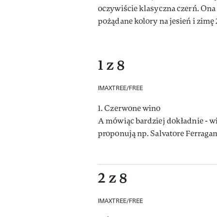
oczywiście klasyczna czerń. Ona
pożądane kolory na jesień i zimę
1 z 8
IMAXTREE/FREE
1. Czerwone wino
A mówiąc bardziej dokładnie - w
proponują np. Salvatore Ferragam
2 z 8
IMAXTREE/FREE