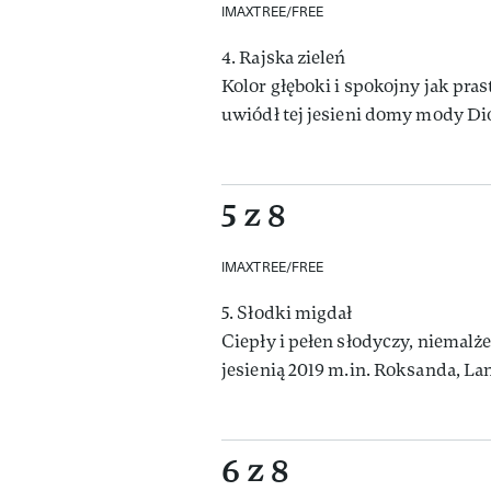
IMAXTREE/FREE
4. Rajska zieleń
Kolor głęboki i spokojny jak prast
uwiódł tej jesieni domy mody Dio
5 z 8
IMAXTREE/FREE
5. Słodki migdał
Ciepły i pełen słodyczy, niemalż
jesienią 2019 m.in. Roksanda, La
6 z 8