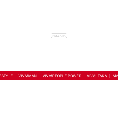
FESTYLE
VIVA!MAN
VIVA!PEOPLE POWER
VIVA!ITAKA
MA