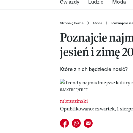
Gwiazdy
Ludzie
Moda
Strona główna
Moda
Poznajcie na
Poznajcie najm
jesień i zimę 2
Które z nich będziecie nosić?
IMAXTREE/FREE
mbrzezinski
Opublikowano: czwartek, 1 sierpn
Udostępnij na facebook
Udostępnij na whatsapp
E-mail do przyjaciela