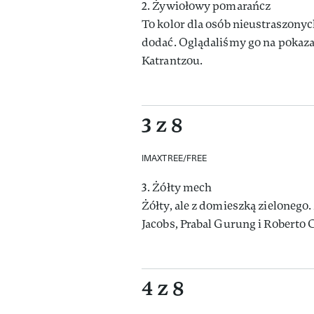
2. Żywiołowy pomarańcz
To kolor dla osób nieustraszonych
dodać. Oglądaliśmy go na pokaza
Katrantzou.
3 z 8
IMAXTREE/FREE
3. Żółty mech
Żółty, ale z domieszką zielonego
Jacobs, Prabal Gurung i Roberto
4 z 8