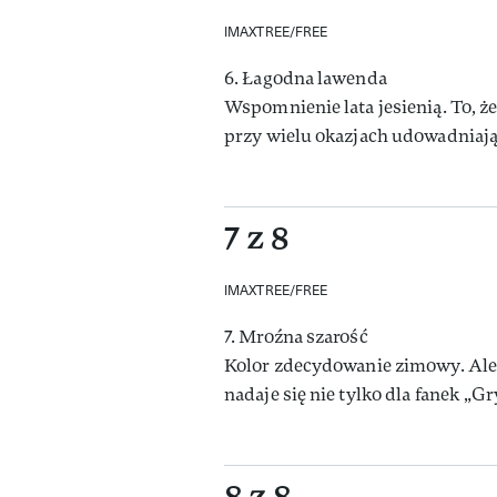
IMAXTREE/FREE
6. Łagodna lawenda
Wspomnienie lata jesienią. To, ż
przy wielu okazjach udowadniają 
7 z 8
IMAXTREE/FREE
7. Mroźna szarość
Kolor zdecydowanie zimowy. Ale 
nadaje się nie tylko dla fanek „G
8 z 8