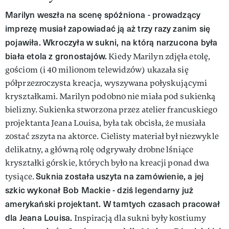
Marilyn weszła na scenę spóźniona - prowadzący
imprezę musiał zapowiadać ją aż trzy razy zanim się
pojawiła. Wkroczyła w sukni, na którą narzucona była
biała etola z gronostajów.
Kiedy Marilyn zdjęła etolę,
gościom (i 40 milionom telewidzów) ukazała się
półprzezroczysta kreacja, wyszywana połyskującymi
kryształkami. Marilyn podobno nie miała pod sukienką
bielizny. Sukienka stworzona przez atelier francuskiego
projektanta Jeana Louisa, była tak obcisła, że musiała
zostać zszyta na aktorce. Cielisty materiał był niezwykle
delikatny, a główną rolę odgrywały drobne lśniące
kryształki górskie, których było na kreacji ponad dwa
Suknia została uszyta na zamówienie, a jej
tysiące.
szkic wykonał Bob Mackie - dziś legendarny już
amerykański projektant. W tamtych czasach pracował
dla Jeana Louisa.
Inspiracją dla sukni były kostiumy