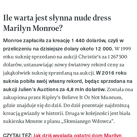
Ile warta jest słynna nude dress
Marilyn Monroe?
Monroe zapłaciła za kreację 1 440 dolarów, czyli w
przeliczeniu na dzisiejsze dolary około 12 000.
W 1999
roku suknię sprzedano na aukcji Christie's za 1 267 500
dolarów, ustanawiając nowy światowy rekord ceny za
W 2016 roku
jakąkolwiek suknię sprzedaną na aukcji.
suknia pobiła swój własny rekord, będąc sprzedana na
aukcji Julien's Auctions za 4,8 mln dolarów.
Została ona
zakupiona przez Ripley's Believe It Or Not Museum,
gdzie znajduje się do dziś. Do dziś pozostaje najdroższą
kreacją gwiazdy w historii. Druga w kolejności jest biała
sukienka Monroe z planu „Słomianego Wdowca”.
CZYTAJ TEŻ:
Jak dziś wygląda ostatni dom Marilyn