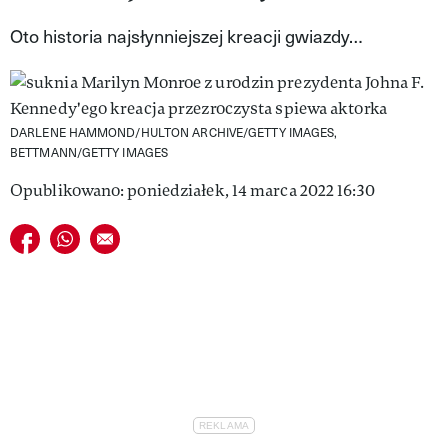
VIVA!LIFESTYLE
Oto historia najsłynniejszej kreacji gwiazdy…
VIVA!MAN
VIVA!PEOPLE POWER
DARLENE HAMMOND/HULTON ARCHIVE/GETTY IMAGES,
VIVA!ITAKA
BETTMANN/GETTY IMAGES
Opublikowano: poniedziałek, 14 marca 2022 16:30
MAGAZYN VIVA!
Udostępnij na facebook
Udostępnij na whatsapp
E-mail do przyjaciela