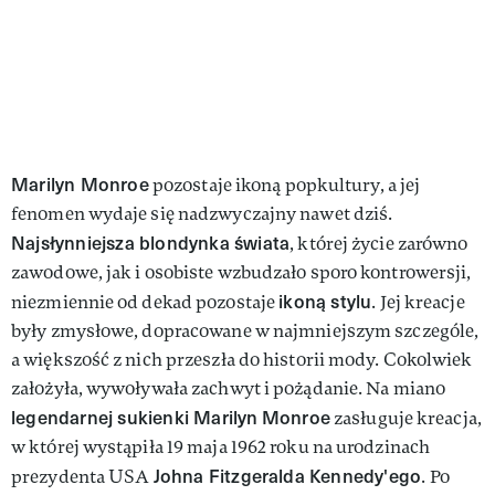
Marilyn Monroe
pozostaje ikoną popkultury, a jej
fenomen wydaje się nadzwyczajny nawet dziś.
Najsłynniejsza blondynka świata
, której życie zarówno
zawodowe, jak i osobiste wzbudzało sporo kontrowersji,
ikoną stylu
niezmiennie od dekad pozostaje
. Jej kreacje
były zmysłowe, dopracowane w najmniejszym szczególe,
a większość z nich przeszła do historii mody. Cokolwiek
założyła, wywoływała zachwyt i pożądanie. Na miano
legendarnej sukienki Marilyn
Monroe
zasługuje kreacja,
w której wystąpiła 19 maja 1962 roku na urodzinach
Johna Fitzgeralda Kennedy'ego
prezydenta USA
. Po