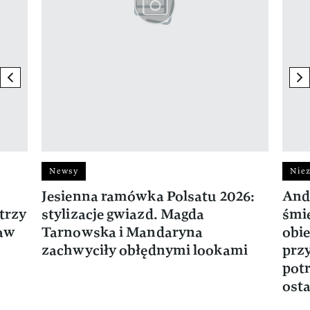
previous element
ne
Newsy
Niez
Jesienna ramówka Polsatu 2026:
And
trzy
stylizacje gwiazd. Magda
śmie
ław
Tarnowska i Mandaryna
obie
zachwyciły obłędnymi lookami
prz
potr
osta