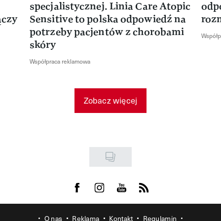
specjalistycznej. Linia Care Atopic
odp
ączy
Sensitive to polska odpowiedź na
roz
potrzeby pacjentów z chorobami
Współp
skóry
Współpraca reklamowa
Zobacz więcej
Visit us on Facebook
Visit us on Instagram
Visit us on Youtube
Visit us on Rss
O nas
Reklama
Kontakt
Regulamin