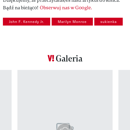
Dziękujemy, że przeczytałaś/eś nasz artykuł do końca.
Bądź na bieżąco!
Obserwuj nas w Google.
John F. Kennedy Jr.
Marilyn Monroe
sukienka
Galeria
Pokazywanie elementu 1 z 12