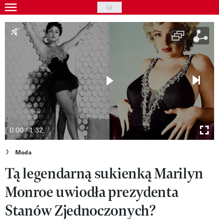
Skip
to
Gwiazdy
main
Ludzie
content
Moda
Uroda
Styl życia
Kultura
0:00 / 1:32
Wideo
Moda
Tą legendarną sukienką Marilyn
Nasze akcje
Monroe uwiodła prezydenta
VIVA!ART
Stanów Zjednoczonych?
VIVA!MODA