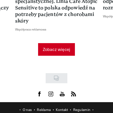
specjalistycznej. Linia Care Atopic
odp
ączy
Sensitive to polska odpowiedź na
roz
potrzeby pacjentów z chorobami
Współp
skóry
Współpraca reklamowa
Zobacz więcej
Visit us on Facebook
Visit us on Instagram
Visit us on Youtube
Visit us on Rss
O nas
Reklama
Kontakt
Regulamin