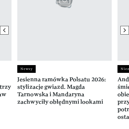
previous element
ne
Newsy
Niez
Jesienna ramówka Polsatu 2026:
And
trzy
stylizacje gwiazd. Magda
śmie
ław
Tarnowska i Mandaryna
obie
zachwyciły obłędnymi lookami
prz
potr
osta