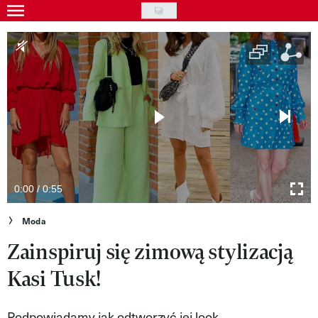
Skip
to
Gwiazdy
main
Ludzie
content
Moda
Uroda
Styl życia
Kultura
0:00 / 0:55
Wideo
Moda
Zainspiruj się zimową stylizacją
Nasze akcje
Kasi Tusk!
VIVA!ART
VIVA!MODA
Podpowiadamy jak odtworzyć jej look