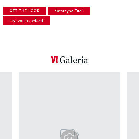
GET THE LOOK
Katarzyna Tusk
stylizacje gwiazd
Galeria
Pokazywanie elementu 1 z 12