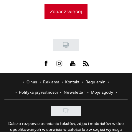
Zobacz więcej
Visit us on Facebook
Visit us on Instagram
Visit us on Youtube
Visit us on Rss
O nas
Reklama
Kontakt
Regulamin
Polityka prywatności
Newsletter
Moje zgody
Dalsze rozpowszechnianie tekstów, zdjęć i materiałów wideo
opublikowanych w serwisie w całości lub w części wymaga