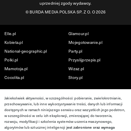
uprzedniej zgody wydawcy.
©
BURDA MEDIA POLSKA SP. Z O. O 2026
Elle.pl
Glamour.pl
Kobieta.pl
Mojegotowanie.pl
National-geographic.pl
Party.pl
Polki.pl
Przyslijprzepis.pl
Mamotoja.pl
Wizaz.pl
Cocolita.pl
Story.pl
Jakiekolwiek aktywności, w szczególności: pobieranie, zwielokrotnianie,
przechowywanie, lub inne wykorzystywanie treści, danych lub informacji
dostępnych w ramach niniejszego serwisu oraz wszystkich jego podstron,
w szczególności w celu ich eksploracji, zmierzającej do tworzenia,
rozwoju, modyfikacji i szkolenia systemów uczenia maszynowego,
algorytmów lub sztucznej inteligencji
jest zabronione oraz wymaga