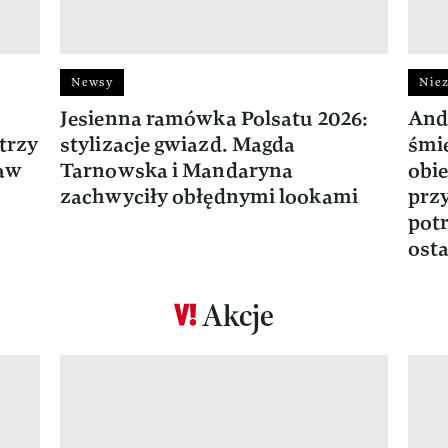
Newsy
Niez
Jesienna ramówka Polsatu 2026:
And
trzy
stylizacje gwiazd. Magda
śmie
ław
Tarnowska i Mandaryna
obie
zachwyciły obłędnymi lookami
prz
potr
osta
Akcje
Pokazywanie elementu 1 z 17