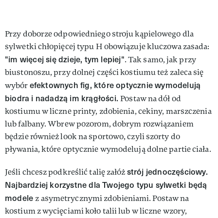
Przy doborze odpowiedniego stroju kąpielowego dla
sylwetki chłopięcej typu H obowiązuje kluczowa zasada:
"im więcej się dzieje, tym lepiej"
. Tak samo, jak przy
biustonoszu, przy dolnej części kostiumu też zaleca się
efektownych fig, które optycznie wymodelują
wybór
biodra i nadadzą im krągłości.
Postaw na dół od
kostiumu w liczne printy, zdobienia, cekiny, marszczenia
lub falbany. Wbrew pozorom, dobrym rozwiązaniem
będzie również look na sportowo, czyli szorty do
pływania, które optycznie wymodelują dolne partie ciała.
strój jednoczęściowy.
Jeśli chcesz podkreślić talię załóż
Najbardziej korzystne dla Twojego typu sylwetki będą
modele
z asymetrycznymi zdobieniami. Postaw na
kostium z wycięciami koło talii lub w liczne wzory,