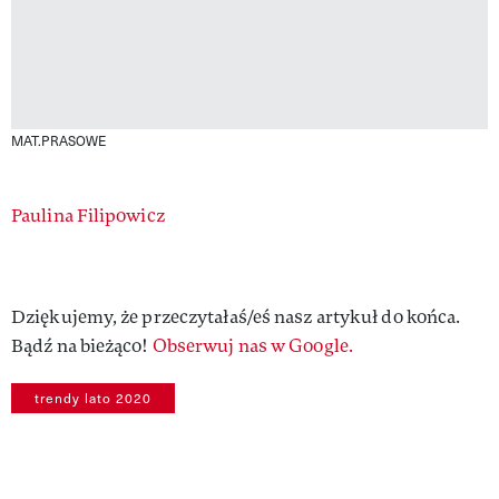
MAT.PRASOWE
Authors
Paulina Filipowicz
Dziękujemy, że przeczytałaś/eś nasz artykuł do końca.
Bądź na bieżąco!
Obserwuj nas w Google.
trendy lato 2020