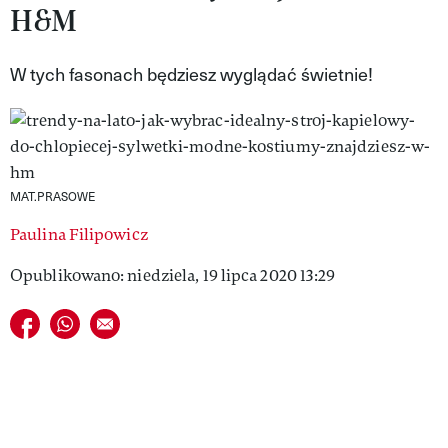
H&M
VIVA!LIFESTYLE
VIVA!MAN
W tych fasonach będziesz wyglądać świetnie!
VIVA!PEOPLE POWER
VIVA!ITAKA
MAGAZYN VIVA!
MAT.PRASOWE
Paulina Filipowicz
Opublikowano: niedziela, 19 lipca 2020 13:29
Udostępnij na facebook
Udostępnij na whatsapp
E-mail do przyjaciela