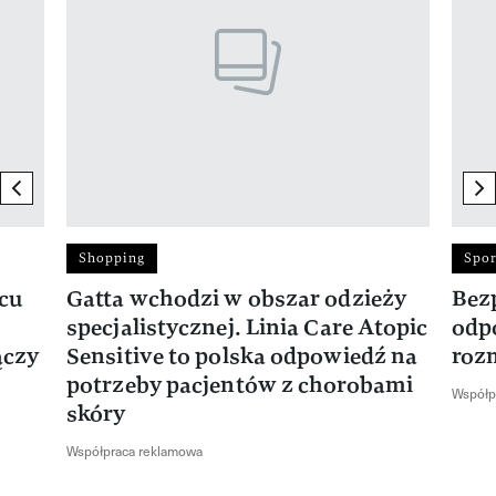
previous element
ne
Shopping
Spor
rcu
Gatta wchodzi w obszar odzieży
Bez
specjalistycznej. Linia Care Atopic
odp
ączy
Sensitive to polska odpowiedź na
roz
potrzeby pacjentów z chorobami
Współp
skóry
Współpraca reklamowa