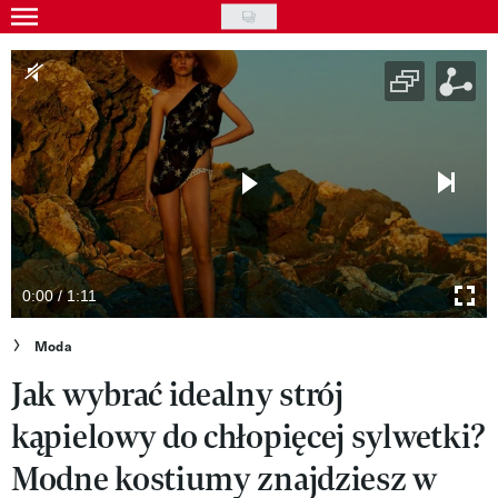
Skip
to
Gwiazdy
main
Ludzie
content
Moda
Uroda
Styl życia
Kultura
0:00 / 1:11
Wideo
Moda
Jak wybrać idealny strój
Nasze akcje
kąpielowy do chłopięcej sylwetki?
VIVA!ART
Modne kostiumy znajdziesz w
VIVA!MODA