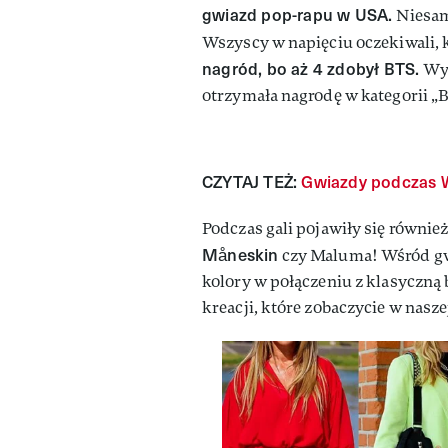
gwiazd pop-rapu w USA.
Niesam
Wszyscy w napięciu oczekiwali, 
nagród, bo aż 4 zdobył BTS.
Wyr
otrzymała nagrodę w kategorii „B
CZYTAJ TEŻ:
Gwiazdy podczas Wi
Podczas gali pojawiły się również
Måneskin
czy Maluma! Wśród gwi
kolory w połączeniu z klasyczną 
kreacji, które zobaczycie w naszej