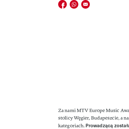
Udostępnij na facebook
Udostępnij na whatsapp
E-mail do przyjaciela
Za nami MTV Europe Music Awar
stolicy Węgier, Budapeszcie, a n
Prowadzącą została
kategoriach.