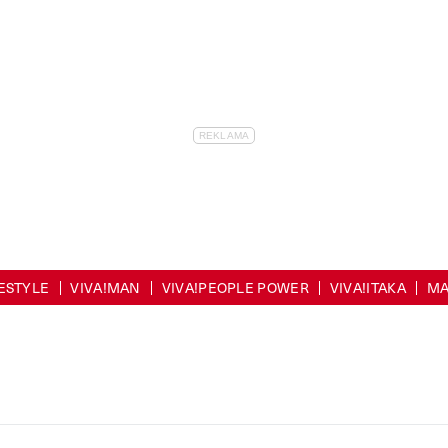
FESTYLE
VIVA!MAN
VIVA!PEOPLE POWER
VIVA!ITAKA
MA