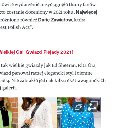
owite wydarzenie przyciągnęło tłumy fanów.
Najwięcej
kto zostanie doceniony w 2021 roku.
Darię Zawiałow
óżniono również
, która
est Polish Act”.
elkiej Gali Gwiazd Plejady 2021!
 tak wielkie gwiazdy jak Ed Sheeran, Rita Ora,
azd panował raczej elegancki styl i ciemne
bielą. Nie zabrakło jednak kilku ekstrawaganckich
 galerii.