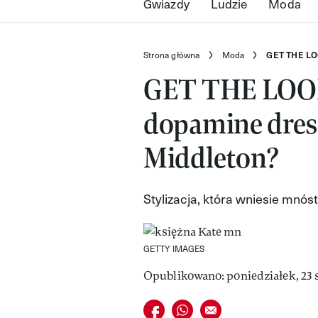
Gwiazdy
Ludzie
Moda
Strona główna
Moda
GET THE LOO
GET THE LOOK
dopamine dres
Middleton?
Stylizacja, która wniesie mnós
GETTY IMAGES
Opublikowano: poniedziałek, 23 s
Udostępnij na facebook
Udostępnij na whatsapp
E-mail do przyjaciela