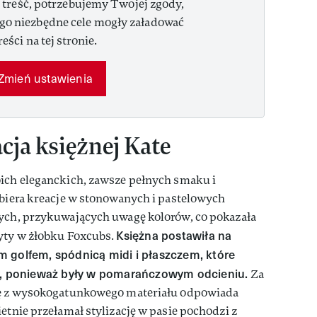
 treść, potrzebujemy Twojej zgody,
ego niezbędne cele mogły załadować
reści na tej stronie.
Zmień ustawienia
cja księżnej Kate
oich eleganckich, zawsze pełnych smaku i
ybiera kreacje w stonowanych i pastelowych
zych, przykuwających uwagę kolorów, co pokazała
Księżna postawiła na
zyty w żłobku Foxcubs.
 golfem, spódnicą midi i płaszczem, które
ły, ponieważ były w pomarańczowym odcieniu.
Za
icę z wysokogatunkowego materiału odpowiada
etnie przełamał stylizację w pasie pochodzi z