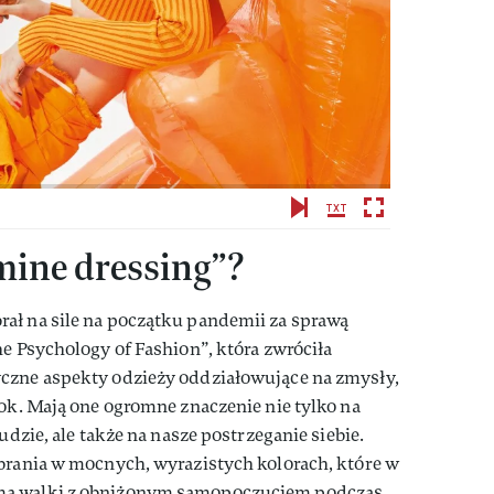
mine dressing”?
ał na sile na początku pandemii za sprawą
he Psychology of Fashion”, która zwróciła
czne aspekty odzieży oddziałowujące na zmysły,
rok. Mają one ogromne znaczenie nie tylko na
udzie, ale także na nasze postrzeganie siebie.
ubrania w mocnych, wyrazistych kolorach, które w
mą walki z obniżonym samopoczuciem podczas