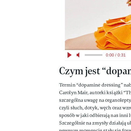
0:00 / 0:31
Czym jest “dopa
Termin “dopamine dressing” nabr
Carolyn Mair, autorki książki “T
szczególna uwagę na organolepty
czyli słuch, dotyk, węch oraz wz
sposób w jaki odbierają nas inni l
Szczególnie na zmysły działają 
pewnym momencie stały się for