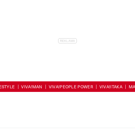
FESTYLE
VIVA!MAN
VIVA!PEOPLE POWER
VIVA!ITAKA
MA