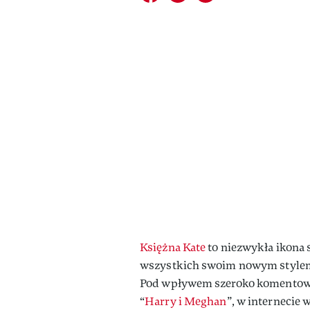
Księżna Kate
to niezwykła ikona 
wszystkich swoim nowym stylem, 
Pod wpływem szeroko komentowa
“
Harry i
Meghan
”, w internecie