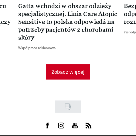
rcu
Gatta wchodzi w obszar odzieży
Bez
specjalistycznej. Linia Care Atopic
odp
ączy
Sensitive to polska odpowiedź na
roz
potrzeby pacjentów z chorobami
Współp
skóry
Współpraca reklamowa
Zobacz więcej
Visit us on Facebook
Visit us on Instagram
Visit us on Youtube
Visit us on Rss