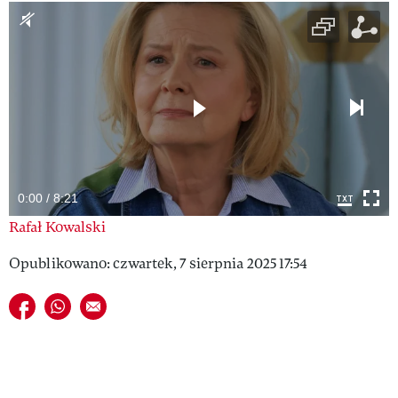
VIVA!LIFESTYLE
VIVA!MAN
VIVA!PEOPLE POWER
VIVA!ITAKA
MAGAZYN VIVA!
0:00 / 8:21
Rafał Kowalski
Opublikowano: czwartek, 7 sierpnia 2025 17:54
Udostępnij na facebook
Udostępnij na whatsapp
E-mail do przyjaciela