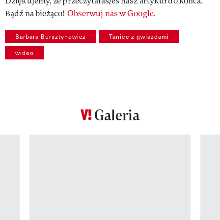
Dziękujemy, że przeczytałaś/eś nasz artykuł do końca.
Bądź na bieżąco!
Obserwuj nas w Google.
Barbara Bursztynowicz
Taniec z gwiazdami
wideo
Galeria
Pokazywanie elementu 1 z 12