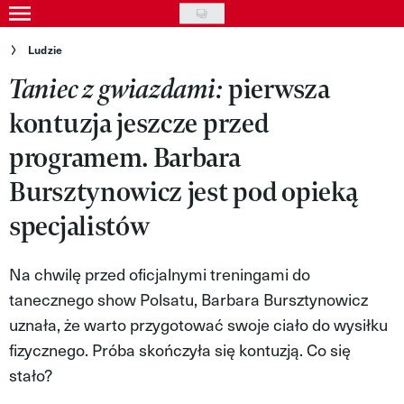
Skip
to
Gwiazdy
Ludzie
main
pierwsza
Taniec z gwiazdami:
Ludzie
content
kontuzja jeszcze przed
Moda
programem. Barbara
Uroda
Bursztynowicz jest pod opieką
Styl życia
specjalistów
Kultura
Na chwilę przed oficjalnymi treningami do
Wideo
tanecznego show Polsatu, Barbara Bursztynowicz
Nasze akcje
uznała, że warto przygotować swoje ciało do wysiłku
fizycznego. Próba skończyła się kontuzją. Co się
VIVA!ART
stało?
VIVA!MODA