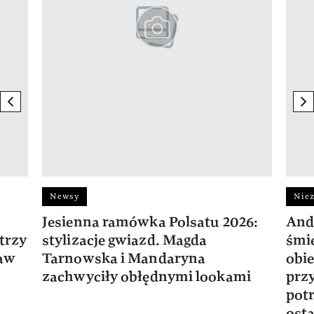
previous element
ne
Newsy
Niez
Jesienna ramówka Polsatu 2026:
And
trzy
stylizacje gwiazd. Magda
śmie
ław
Tarnowska i Mandaryna
obie
zachwyciły obłędnymi lookami
prz
potr
osta