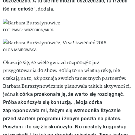
oszczędzać. A tu się nie można oszczędzać, tu trzeba
iść na całość”
, dodała.
FOT. PAWEŁ WRZECION/AKPA
OLGA MAJROWSKA
Okazuje się, że wiele gwiazd rozpoczęło już
przygotowania do show. Robią to na własną rękę, nie
czekają na to, aż poznają swoich tanecznych partnerów.
Barbara Bursztynowicz nie planowała takich aktywności,
córka przekonała ją, że warto się rozciągnąć.
jednak
Próba skończyła się kontuzją. „Moja córka
zaproponowała mi, żebym się wzmocniła fizycznie
przed startem programu i żebym poszła na pilates.
Poszłam i to się źle skończyło. No niestety kręgosłup
mi wysiadł. I to już po drugich zajęciach. Teraz jestem