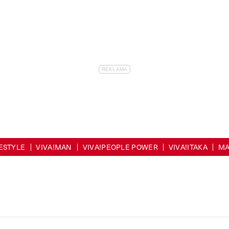
FESTYLE
VIVA!MAN
VIVA!PEOPLE POWER
VIVA!ITAKA
MA