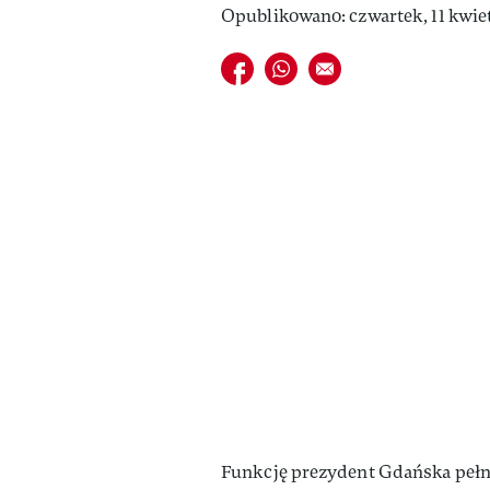
Opublikowano: czwartek, 11 kwiet
Udostępnij na facebook
Udostępnij na whatsapp
E-mail do przyjaciela
Funkcję prezydent Gdańska pełn