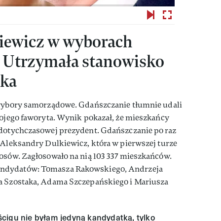
iewicz w wyborach
 Utrzymała stanowisko
ska
 wybory samorządowe. Gdańszczanie tłumnie udali
wojego faworyta. Wynik pokazał, że mieszkańcy
 dotychczasowej prezydent. Gdańszczanie po raz
 Aleksandry Dulkiewicz, która w pierwszej turze
łosów. Zagłosowało na nią 103 337 mieszkańców.
ndydatów: Tomasza Rakowskiego, Andrzeja
ra Szostaka, Adama Szczepańskiego i Mariusza
cigu nie byłam jedyną kandydatką, tylko