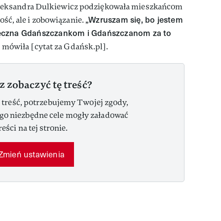
eksandra Dulkiewicz podziękowała mieszkańcom
„Wzruszam się, bo jestem
dość, ale i zobowiązanie.
ęczna Gdańszczankom i Gdańszczanom za to
,
mówiła [cytat za Gdańsk.pl].
z zobaczyć tę treść?
 treść, potrzebujemy Twojej zgody,
ego niezbędne cele mogły załadować
reści na tej stronie.
Zmień ustawienia