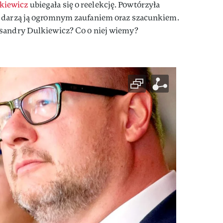
kiewicz
ubiegała się o reelekcję. Powtórzyła
y darzą ją ogromnym zaufaniem oraz szacunkiem.
sandry Dulkiewicz? Co o niej wiemy?