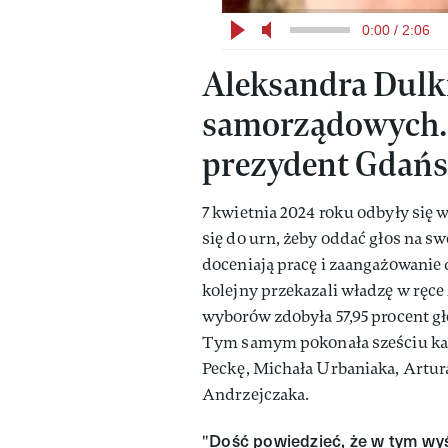
0:00 / 2:06
Aleksandra Dulk
samorządowych.
prezydent Gdań
7 kwietnia 2024 roku odbyły się
się do urn, żeby oddać głos na s
doceniają pracę i zaangażowanie
kolejny przekazali władzę w ręce
wyborów zdobyła 57,95 procent g
Tym samym pokonała sześciu ka
Peckę, Michała Urbaniaka, Artu
Andrzejczaka.
Dość powiedzieć, że w tym wyś
"