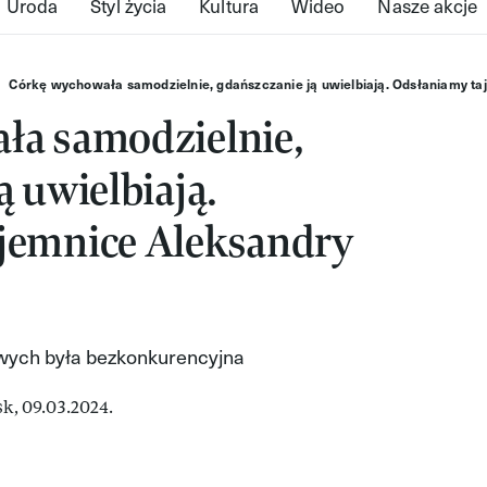
Uroda
Styl życia
Kultura
Wideo
Nasze akcje
Córkę wychowała samodzielnie, gdańszczanie ją uwielbiają. Odsłaniamy ta
ła samodzielnie,
ą uwielbiają.
jemnice Aleksandry
ych była bezkonkurencyjna