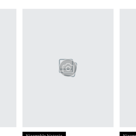
z 12
Niezwykłe historie
Niezwy