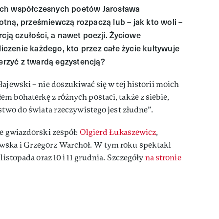
ych współczesnych poetów Jarosława
tną, prześmiewczą rozpaczą lub – jak kto woli –
rcją czułości, a nawet poezji. Życiowe
liczenie każdego, kto przez całe życie kultywuje
derzyć z twardą egzystencją?
łajewski – nie doszukiwać się w tej historii moich
m bohaterkę z różnych postaci, także z siebie,
ństwo do świata rzeczywistego jest złudne”.
ie gwiazdorski zespół:
Olgierd Łukaszewicz
,
wska i Grzegorz Warchoł. W tym roku spektakl
listopada oraz 10 i 11 grudnia. Szczegóły
na stronie