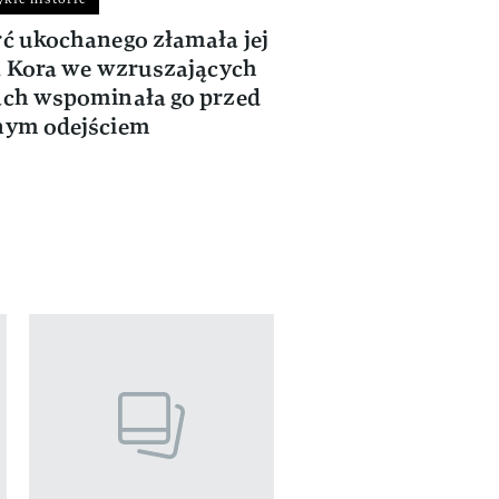
ć ukochanego złamała jej
Jest jej trzecim mę
. Kora we wzruszających
Katarzyna Grochol
ch wspominała go przed
szczerym wyznaniu
nym odejściem
po sześćdziesiątce.
pierwszy zrozumia