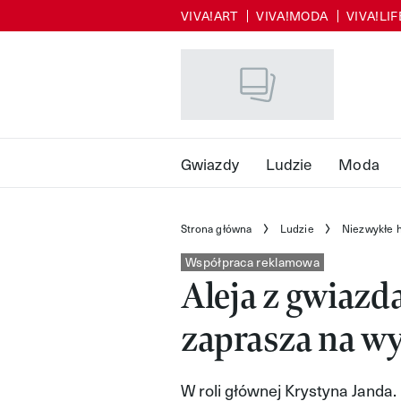
VIVA!ART
VIVA!MODA
VIVA!LI
Skip
to
main
content
Gwiazdy
Ludzie
Moda
Strona główna
Ludzie
Niezwykłe h
Współpraca reklamowa
Aleja z gwiazd
zaprasza na wy
W roli głównej Krystyna Janda.