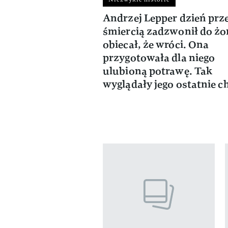
Andrzej Lepper dzień prz
śmiercią zadzwonił do żo
obiecał, że wróci. Ona
przygotowała dla niego
ulubioną potrawę. Tak
wyglądały jego ostatnie c
Pokazywanie elementów od 1 do 4 