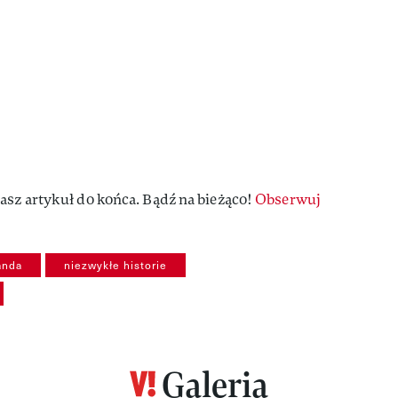
asz artykuł do końca. Bądź na bieżąco!
Obserwuj
anda
niezwykłe historie
Galeria