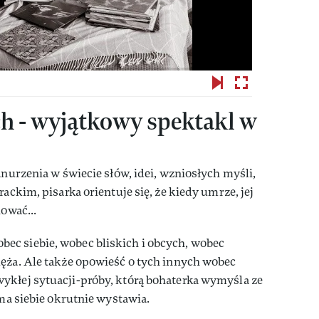
h - wyjątkowy spektakl w
anurzenia w świecie słów, idei, wzniosłych myśli,
rackim, pisarka orientuje się, że kiedy umrze, jej
hować...
c siebie, wobec bliskich i obcych, wobec
męża. Ale także opowieść o tych innych wobec
ykłej sytuacji-próby, którą bohaterka wymyśla ze
ama siebie okrutnie wystawia.