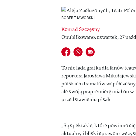
ROBERT JAWORSKI
Konrad Szczęsny
Opublikowano: czwartek, 27 paźdz
Udostępnij na facebook
Udostępnij na whatsapp
E-mail do przyjaciela
To nie lada gratka dla fanów tea
reportera Jarosława Mikołajewski
polskich dramatów współczesnych
ale swoją prapremierę miał on w 
przedstawieniu pisał:
„Są spektakle, które powinno się 
aktualny i bliski sprawom wszystk