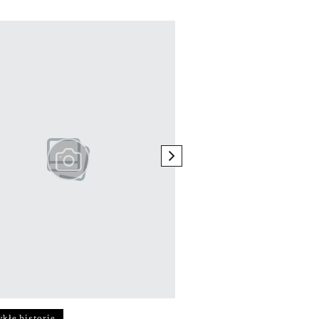
next element
kłe historie
Niezwykłe historie