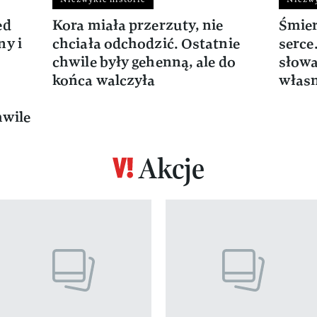
ed
Kora miała przerzuty, nie
Śmier
ny i
chciała odchodzić. Ostatnie
serce
chwile były gehenną, ale do
słowa
końca walczyła
włas
hwile
Akcje
z 17