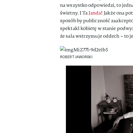
na wszystko odpowiedzi, to jedna
świetny. I Ta
Janda
! Jakże ona po
sposób by publiczność zaakceptow
spektakl kobietę w stanie podwyżs
że sala wstrzymuje oddech – to j
ROBERT JAWORSKI