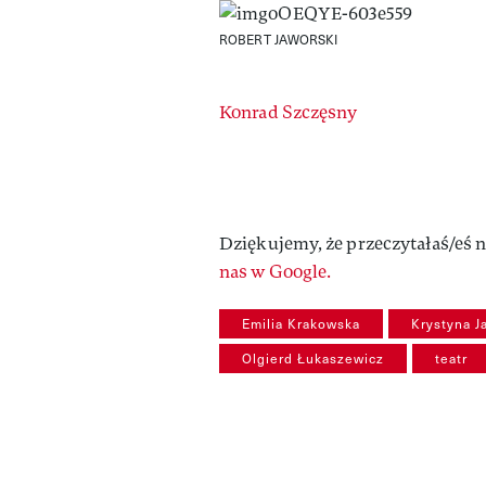
ROBERT JAWORSKI
Authors
Konrad Szczęsny
Dziękujemy, że przeczytałaś/eś n
nas w Google.
Emilia Krakowska
Krystyna J
Olgierd Łukaszewicz
teatr