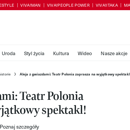
FESTYLE
VIVA!MAN
VIVA!PEOPLE POWER
VIVA!ITAKA
MA
Uroda
Styl życia
Kultura
Wideo
Nasze akcje
istorie
Aleja z gwiazdami: Teatr Polonia zaprasza na wyjątkowy spektakl
ami: Teatr Polonia
jątkowy spektakl!
 Poznaj szczegóły