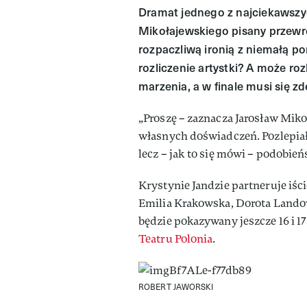
Dramat jednego z najciekawsz
Mikołajewskiego pisany przewro
rozpaczliwą ironią z niemałą po
rozliczenie artystki? A może roz
marzenia, a w finale musi się z
„Proszę – zaznacza Jarosław Miko
własnych doświadczeń. Pozlepiałe
lecz – jak to się mówi – podobie
Krystynie Jandzie partneruje iśc
Emilia Krakowska, Dorota Lando
będzie pokazywany jeszcze 16 i 17 
Teatru Polonia
.
ROBERT JAWORSKI