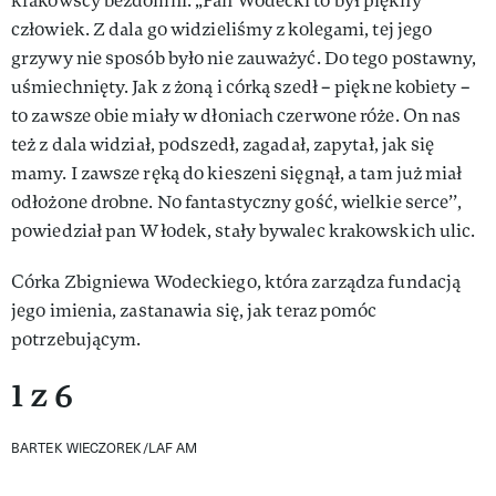
krakowscy bezdomni. „Pan Wodecki to był piękny
człowiek. Z dala go widzieliśmy z kolegami, tej jego
grzywy nie sposób było nie zauważyć. Do tego postawny,
uśmiechnięty. Jak z żoną i córką szedł – piękne kobiety –
to zawsze obie miały w dłoniach czerwone róże. On nas
też z dala widział, podszedł, zagadał, zapytał, jak się
mamy. I zawsze ręką do kieszeni sięgnął, a tam już miał
odłożone drobne. No fantastyczny gość, wielkie serce’’,
powiedział pan Włodek, stały bywalec krakowskich ulic.
Córka Zbigniewa Wodeckiego, która zarządza fundacją
jego imienia, zastanawia się, jak teraz pomóc
potrzebującym.
1 z 6
BARTEK WIECZOREK/LAF AM