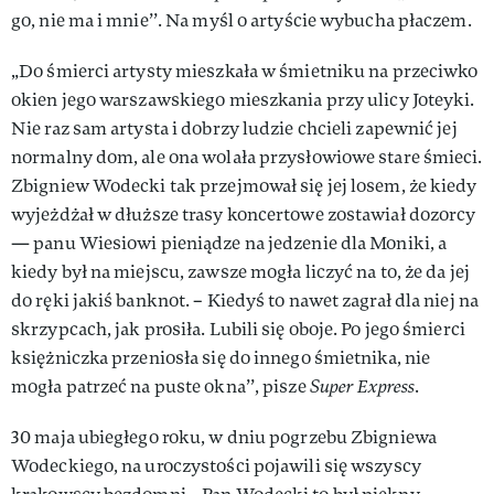
go, nie ma i mnie’’. Na myśl o artyście wybucha płaczem.
„Do śmierci artysty mieszkała w śmietniku na przeciwko
okien jego warszawskiego mieszkania przy ulicy Joteyki.
Nie raz sam artysta i dobrzy ludzie chcieli zapewnić jej
normalny dom, ale ona wolała przysłowiowe stare śmieci.
Zbigniew Wodecki tak przejmował się jej losem, że kiedy
wyjeżdżał w dłuższe trasy koncertowe zostawiał dozorcy
— panu Wiesiowi pieniądze na jedzenie dla Moniki, a
kiedy był na miejscu, zawsze mogła liczyć na to, że da jej
do ręki jakiś banknot. – Kiedyś to nawet zagrał dla niej na
skrzypcach, jak prosiła. Lubili się oboje. Po jego śmierci
księżniczka przeniosła się do innego śmietnika, nie
mogła patrzeć na puste okna’’, pisze
Super Express
.
30 maja ubiegłego roku, w dniu pogrzebu Zbigniewa
Wodeckiego, na uroczystości pojawili się wszyscy