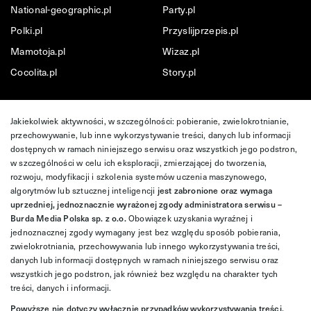
National-geographic.pl
Party.pl
Polki.pl
Przyslijprzepis.pl
Mamotoja.pl
Wizaz.pl
Cocolita.pl
Story.pl
Jakiekolwiek aktywności, w szczególności: pobieranie, zwielokrotnianie,
przechowywanie, lub inne wykorzystywanie treści, danych lub informacji
dostępnych w ramach niniejszego serwisu oraz wszystkich jego podstron,
w szczególności w celu ich eksploracji, zmierzającej do tworzenia,
rozwoju, modyfikacji i szkolenia systemów uczenia maszynowego,
algorytmów lub sztucznej inteligencji
jest zabronione oraz wymaga
uprzedniej, jednoznacznie wyrażonej zgody administratora serwisu –
Burda Media Polska sp. z o.o.
Obowiązek uzyskania wyraźnej i
jednoznacznej zgody wymagany jest bez względu sposób pobierania,
zwielokrotniania, przechowywania lub innego wykorzystywania treści,
danych lub informacji dostępnych w ramach niniejszego serwisu oraz
wszystkich jego podstron, jak również bez względu na charakter tych
treści, danych i informacji.
Powyższe nie dotyczy wyłącznie przypadków wykorzystywania treści,