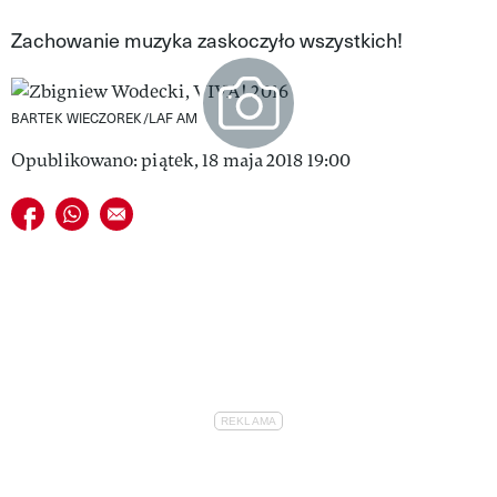
VIVA!LIFESTYLE
Zachowanie muzyka zaskoczyło wszystkich!
VIVA!MAN
BARTEK WIECZOREK/LAF AM
VIVA!PEOPLE POWER
Opublikowano: piątek, 18 maja 2018 19:00
VIVA!ITAKA
Udostępnij na facebook
Udostępnij na whatsapp
E-mail do przyjaciela
MAGAZYN VIVA!