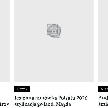
Newsy
Niez
Jesienna ramówka Polsatu 2026:
And
trzy
stylizacje gwiazd. Magda
śmie