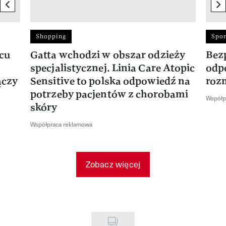
previous element
ne
Shopping
Spor
rcu
Gatta wchodzi w obszar odzieży
Bez
specjalistycznej. Linia Care Atopic
odp
ączy
Sensitive to polska odpowiedź na
roz
potrzeby pacjentów z chorobami
Współp
skóry
Współpraca reklamowa
Zobacz więcej