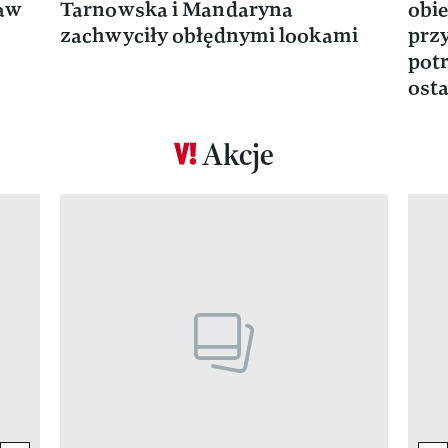
ław
Tarnowska i Mandaryna
obie
zachwyciły obłędnymi lookami
prz
potr
osta
Akcje
Pokazywanie elementu 1 z 17