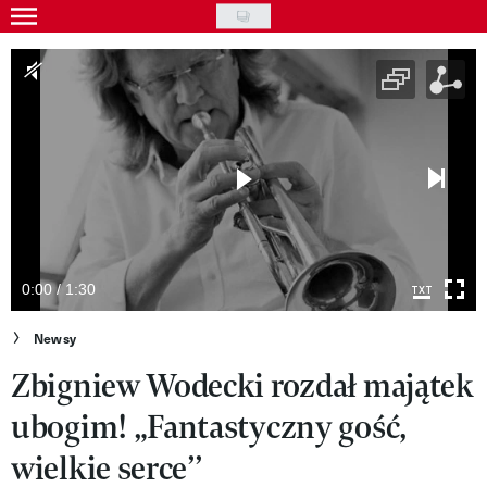
Skip
to
Gwiazdy
main
Ludzie
content
Moda
Uroda
Styl życia
Kultura
0:00 / 1:30
Wideo
Newsy
Zbigniew Wodecki rozdał majątek
Nasze akcje
ubogim! „Fantastyczny gość,
VIVA!ART
wielkie serce’’
VIVA!MODA