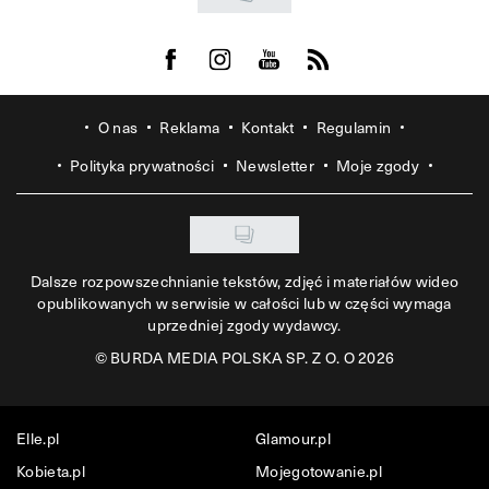
Visit us on Facebook
Visit us on Instagram
Visit us on Youtube
Visit us on Rss
O nas
Reklama
Kontakt
Regulamin
Polityka prywatności
Newsletter
Moje zgody
Dalsze rozpowszechnianie tekstów, zdjęć i materiałów wideo
opublikowanych w serwisie w całości lub w części wymaga
uprzedniej zgody wydawcy.
©
BURDA MEDIA POLSKA SP. Z O. O 2026
Elle.pl
Glamour.pl
Kobieta.pl
Mojegotowanie.pl