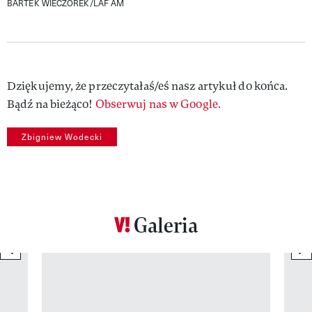
BARTEK WIECZOREK/LAF AM
Dziękujemy, że przeczytałaś/eś nasz artykuł do końca.
Bądź na bieżąco!
Obserwuj nas w Google.
Zbigniew Wodecki
Galeria
previous element
ne
Pokazywanie elementu 1 z 12