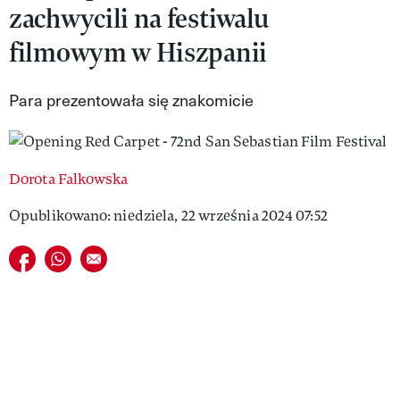
zachwycili na festiwalu
VIVA!LIFESTYLE
filmowym w Hiszpanii
VIVA!MAN
Para prezentowała się znakomicie
VIVA!PEOPLE POWER
VIVA!ITAKA
MAGAZYN VIVA!
Dorota Falkowska
Opublikowano: niedziela, 22 września 2024 07:52
Udostępnij na facebook
Udostępnij na whatsapp
E-mail do przyjaciela