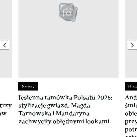
previous element
ne
Newsy
Niez
Jesienna ramówka Polsatu 2026:
And
trzy
stylizacje gwiazd. Magda
śmie
ław
Tarnowska i Mandaryna
obie
zachwyciły obłędnymi lookami
prz
potr