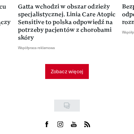
rcu
Gatta wchodzi w obszar odzieży
Bez
specjalistycznej. Linia Care Atopic
odp
ączy
Sensitive to polska odpowiedź na
roz
potrzeby pacjentów z chorobami
Współp
skóry
Współpraca reklamowa
Zobacz więcej
Visit us on Facebook
Visit us on Instagram
Visit us on Youtube
Visit us on Rss