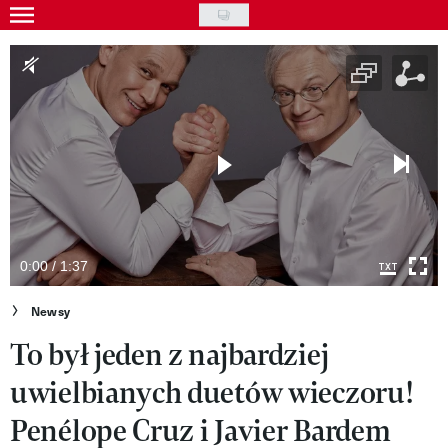
Skip
to
Gwiazdy
main
Ludzie
content
Moda
Uroda
Styl życia
Kultura
0:00 / 1:37
Wideo
Newsy
To był jeden z najbardziej
Nasze akcje
uwielbianych duetów wieczoru!
VIVA!ART
Penélope Cruz i Javier Bardem
VIVA!MODA