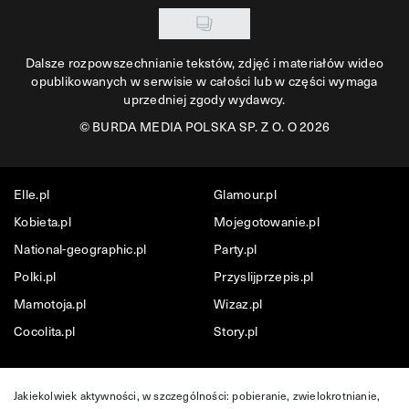
Dalsze rozpowszechnianie tekstów, zdjęć i materiałów wideo
opublikowanych w serwisie w całości lub w części wymaga
uprzedniej zgody wydawcy.
©
BURDA MEDIA POLSKA SP. Z O. O 2026
Elle.pl
Glamour.pl
Kobieta.pl
Mojegotowanie.pl
National-geographic.pl
Party.pl
Polki.pl
Przyslijprzepis.pl
Mamotoja.pl
Wizaz.pl
Cocolita.pl
Story.pl
Jakiekolwiek aktywności, w szczególności: pobieranie, zwielokrotnianie,