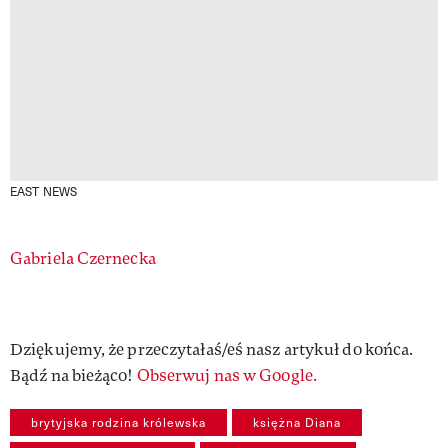
EAST NEWS
Authors
Gabriela Czernecka
Dziękujemy, że przeczytałaś/eś nasz artykuł do końca.
Bądź na bieżąco!
Obserwuj nas w Google.
brytyjska rodzina królewska
księżna Diana