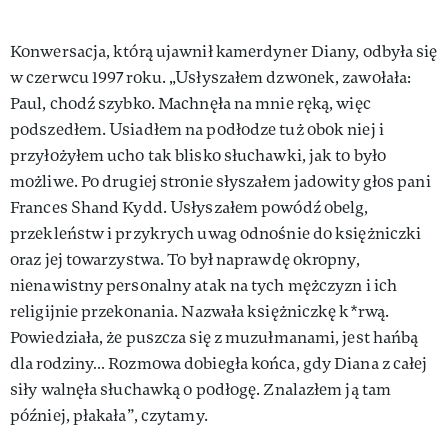
Konwersacja, którą ujawnił kamerdyner Diany, odbyła się
w czerwcu 1997 roku. „Usłyszałem dzwonek, zawołała:
Paul, chodź szybko. Machnęła na mnie ręką, więc
podszedłem. Usiadłem na podłodze tuż obok niej i
przyłożyłem ucho tak blisko słuchawki, jak to było
możliwe. Po drugiej stronie słyszałem jadowity głos pani
Frances Shand Kydd. Usłyszałem powódź obelg,
przekleństw i przykrych uwag odnośnie do księżniczki
oraz jej towarzystwa. To był naprawdę okropny,
nienawistny personalny atak na tych mężczyzn i ich
religijnie przekonania. Nazwała księżniczkę k*rwą.
Powiedziała, że puszcza się z muzułmanami, jest hańbą
dla rodziny… Rozmowa dobiegła końca, gdy Diana z całej
siły walnęła słuchawką o podłogę. Znalazłem ją tam
później, płakała”, czytamy.