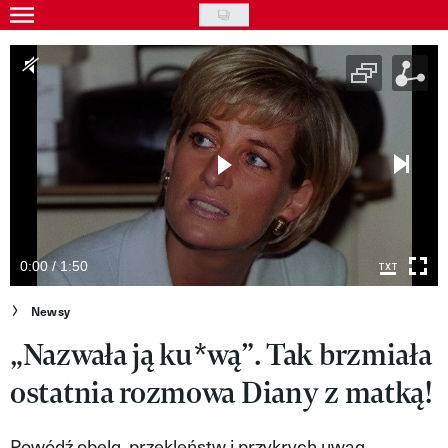
Skip
to
Gwiazdy
main
Ludzie
content
Moda
Uroda
Styl życia
Kultura
0:00 / 1:50
Wideo
Newsy
„Nazwała ją ku*wą”. Tak brzmiała
Nasze akcje
ostatnia rozmowa Diany z matką!
VIVA!ART
VIVA!MODA
Powódź obelg, przekleństw i przykrych uwag