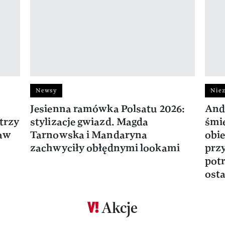
Newsy
Niez
Jesienna ramówka Polsatu 2026:
And
trzy
stylizacje gwiazd. Magda
śmie
ław
Tarnowska i Mandaryna
obie
zachwyciły obłędnymi lookami
prz
potr
osta
Akcje