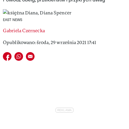
VIVA!LIFESTYLE
VIVA!MAN
EAST NEWS
Gabriela Czernecka
VIVA!PEOPLE POWER
Opublikowano: środa, 29 września 2021 17:41
VIVA!ITAKA
Udostępnij na facebook
Udostępnij na whatsapp
E-mail do przyjaciela
MAGAZYN VIVA!