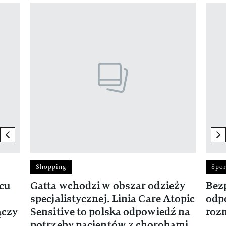
Pokazywanie elementu 1 z 17
previous element
ne
Shopping
Spor
rcu
Gatta wchodzi w obszar odzieży
Bez
specjalistycznej. Linia Care Atopic
odp
ączy
Sensitive to polska odpowiedź na
roz
potrzeby pacjentów z chorobami