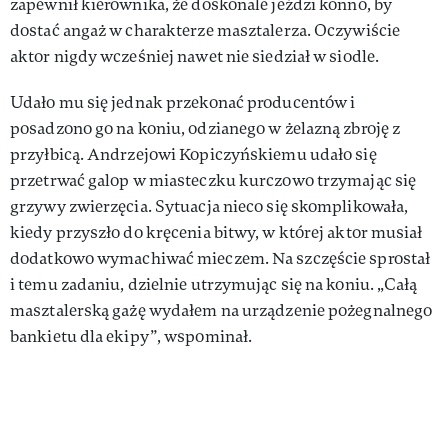
zapewnił kierownika, że doskonale jeździ konno, by
dostać angaż w charakterze masztalerza. Oczywiście
aktor nigdy wcześniej nawet nie siedział w siodle.
Udało mu się jednak przekonać producentów i
posadzono go na koniu, odzianego w żelazną zbroję z
przyłbicą. Andrzejowi Kopiczyńskiemu udało się
przetrwać galop w miasteczku kurczowo trzymając się
grzywy zwierzęcia. Sytuacja nieco się skomplikowała,
kiedy przyszło do kręcenia bitwy, w której aktor musiał
dodatkowo wymachiwać mieczem. Na szczęście sprostał
i temu zadaniu, dzielnie utrzymując się na koniu. „Całą
masztalerską gażę wydałem na urządzenie pożegnalnego
bankietu dla ekipy”, wspominał.