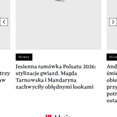
previous element
ne
Newsy
Niez
Jesienna ramówka Polsatu 2026:
And
trzy
stylizacje gwiazd. Magda
śmie
ław
Tarnowska i Mandaryna
obie
zachwyciły obłędnymi lookami
prz
potr
osta