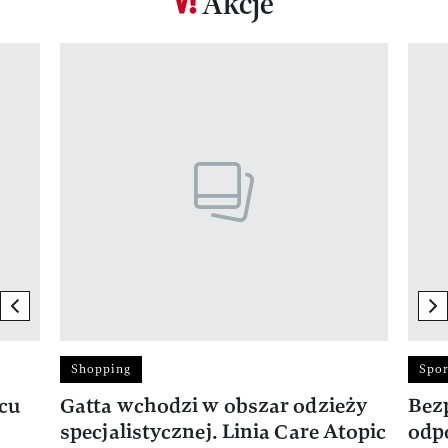
Akcje
Pokazywanie elementu 1 z 17
previous element
ne
Shopping
Spor
rcu
Gatta wchodzi w obszar odzieży
Bez
specjalistycznej. Linia Care Atopic
odp