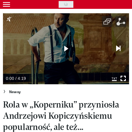
Skip
to
Gwiazdy
main
Ludzie
content
Moda
Uroda
Styl życia
Kultura
0:00 / 4:19
Wideo
Newsy
Rola w „Koperniku” przyniosła
Nasze akcje
Andrzejowi Kopiczyńskiemu
VIVA!ART
popularność, ale też...
VIVA!MODA