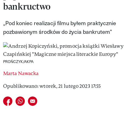
bankructwo
VIVA!LIFESTYLE
VIVA!MAN
„Pod koniec realizacji filmu byłem praktycznie
pozbawionym środków do życia bankrutem”
VIVA!PEOPLE POWER
VIVA!ITAKA
MAGAZYN VIVA!
PROŃCZYK/AKPA
Marta Nawacka
Opublikowano: wtorek, 21 lutego 2023 17:55
Udostępnij na facebook
Udostępnij na whatsapp
E-mail do przyjaciela