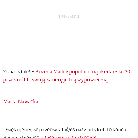
Zobacz także:
Bożena Marki: popularna spikerka z lat 70.
przekreśliła swoją karierę jedną wypowiedzią
Authors
Marta Nawacka
Dziękujemy, że przeczytałaś/eś nasz artykuł do końca.
Bądź na bieżąco!
Obserwuj nas w Google.