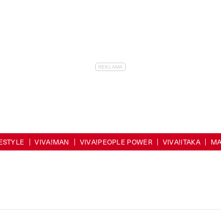
FESTYLE
VIVA!MAN
VIVA!PEOPLE POWER
VIVA!ITAKA
MA