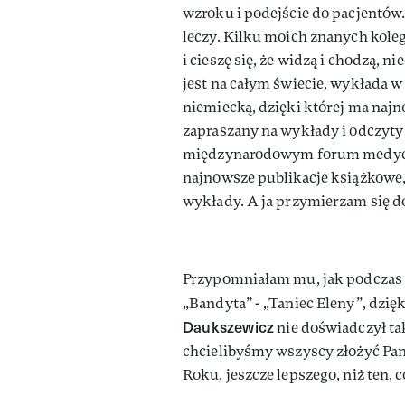
wzroku i podejście do pacjentów.
leczy. Kilku moich znanych kole
i cieszę się, że widzą i chodzą, n
jest na całym świecie, wykłada w 
niemiecką, dzięki której ma najn
zapraszany na wykłady i odczyty 
międzynarodowym forum medycz
najnowsze publikacje książkowe, 
wykłady. A ja przymierzam się 
Przypomniałam mu, jak podczas 
„Bandyta” - „Taniec Eleny”, dzię
Daukszewicz
nie doświadczył ta
chcielibyśmy wszyscy złożyć Pa
Roku, jeszcze lepszego, niż ten, c