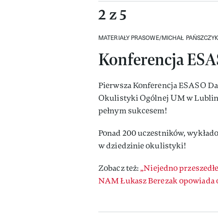
2 z 5
MATERIAŁY PRASOWE/MICHAŁ PAŃSZCZY
Konferencja ESA
Pierwsza Konferencja ESASO Day
Okulistyki Ogólnej UM w Lublinie
pełnym sukcesem!
Ponad 200 uczestników, wykładow
w dziedzinie okulistyki!
Zobacz też:
„Niejedno przeszedł
NAM Łukasz Berezak opowiada o