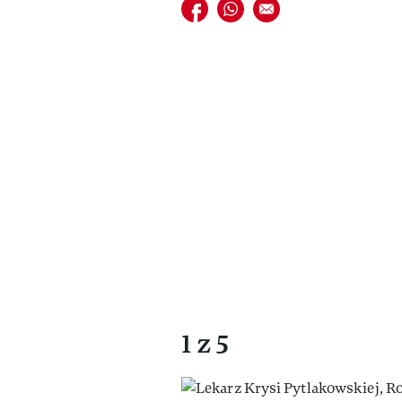
Udostępnij na facebook
Udostępnij na whatsapp
E-mail do przyjaciela
1 z 5