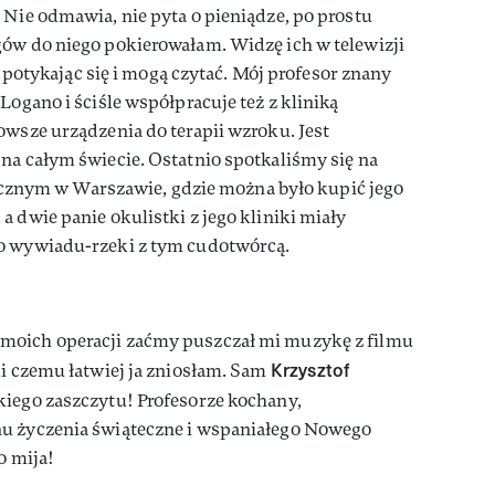
 Nie odmawia, nie pyta o pieniądze, po prostu
gów do niego pokierowałam. Widzę ich w telewizji
ie potykając się i mogą czytać. Mój profesor znany
Logano i ściśle współpracuje też z kliniką
owsze urządzenia do terapii wzroku. Jest
na całym świecie. Ostatnio spotkaliśmy się na
nym w Warszawie, gdzie można było kupić jego
a dwie panie okulistki z jego kliniki miały
do wywiadu-rzeki z tym cudotwórcą.
moich operacji zaćmy puszczał mi muzykę z filmu
Krzysztof
ki czemu łatwiej ja zniosłam. Sam
kiego zaszczytu! Profesorze kochany,
nu życzenia świąteczne i wspaniałego Nowego
o mija!