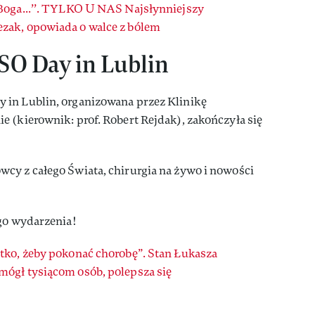
Boga...’’. TYLKO U NAS Najsłynniejszy
zak, opowiada o walce z bólem
SO Day in Lublin
 in Lublin, organizowana przez Klinikę
 (kierownik: prof. Robert Rejdak), zakończyła się
cy z całego Świata, chirurgia na żywo i nowości
ego wydarzenia!
ko, żeby pokonać chorobę”. Stan Łukasza
ógł tysiącom osób, polepsza się