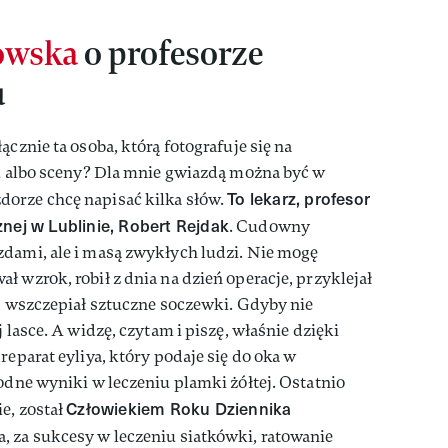
owska
o profesorze
u
ącznie ta osoba, którą fotografuje się na
lu albo sceny? Dla mnie gwiazdą można być w
To lekarz, profesor
orze chcę napisać kilka słów.
ycznej w Lublinie, Robert Rejdak
. Cudowny
zdami, ale i masą zwykłych ludzi. Nie mogę
 wzrok, robił z dnia na dzień operacje, przyklejał
y, wszczepiał sztuczne soczewki. Gdyby nie
 lasce. A widzę, czytam i piszę, właśnie dzięki
reparat eyliya, który podaje się do oka w
godne wyniki w leczeniu plamki żółtej. Ostatnio
Człowiekiem Roku Dziennika
e, został
, za sukcesy w leczeniu siatkówki, ratowanie