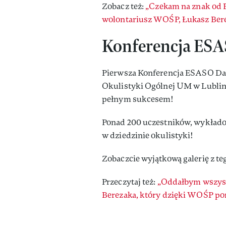
Zobacz też:
„Czekam na znak od 
wolontariusz WOŚP, Łukasz Bere
Konferencja ESA
Pierwsza Konferencja ESASO Day
Okulistyki Ogólnej UM w Lublinie
pełnym sukcesem!
Ponad 200 uczestników, wykładow
w dziedzinie okulistyki!
Zobaczcie wyjątkową galerię z t
Przeczytaj też:
„Oddałbym wszyst
Berezaka, który dzięki WOŚP pom