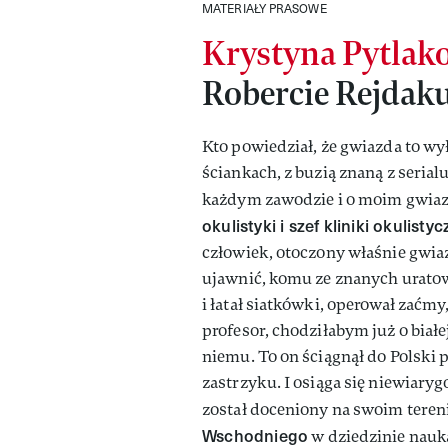
MATERIAŁY PRASOWE
Krystyna Pytlak
Robercie Rejdak
Kto powiedział, że gwiazda to wył
ściankach, z buzią znaną z seria
każdym zawodzie i o moim gwiazd
okulistyki i szef kliniki okulist
człowiek, otoczony właśnie gwia
ujawnić, komu ze znanych uratował
i łatał siatkówki, operował zaćm
profesor, chodziłabym już o białej
niemu. To on ściągnął do Polski p
zastrzyku. I osiąga się niewiary
został doceniony na swoim tereni
Wschodniego
w dziedzinie nauka