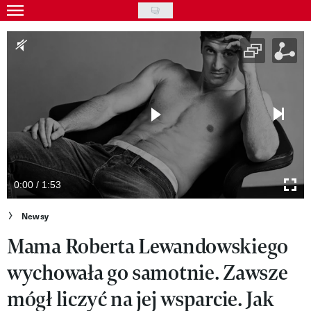
Skip
to
Gwiazdy
main
Ludzie
content
Moda
Uroda
Styl życia
Kultura
0:00 / 1:53
Wideo
Newsy
Mama Roberta Lewandowskiego
Nasze akcje
wychowała go samotnie. Zawsze
VIVA!ART
mógł liczyć na jej wsparcie. Jak
VIVA!MODA