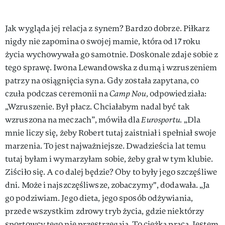
Jak wygląda jej relacja z synem? Bardzo dobrze. Piłkarz
nigdy nie zapomina o swojej mamie, która od 17 roku
życia wychowywała go samotnie. Doskonale zdaje sobie z
tego sprawę. Iwona Lewandowska z dumą i wzruszeniem
patrzy na osiągnięcia syna. Gdy została zapytana, co
czuła podczas ceremonii na
Camp Nou,
odpowiedziała:
„Wzruszenie. Był płacz. Chciałabym nadal być tak
wzruszona na meczach”, mówiła dla
Eurosportu.
„Dla
mnie liczy się, żeby Robert tutaj zaistniał i spełniał swoje
marzenia. To jest najważniejsze. Dwadzieścia lat temu
tutaj byłam i wymarzyłam sobie, żeby grał w tym klubie.
Ziściło się. A co dalej będzie? Oby to były jego szczęśliwe
dni. Może i najszczęśliwsze, zobaczymy", dodawała. „Ja
go podziwiam. Jego dieta, jego sposób odżywiania,
przede wszystkim zdrowy tryb życia, gdzie niektórzy
sportowcy tego nie przestrzegają. To ciężka praca. Jestem