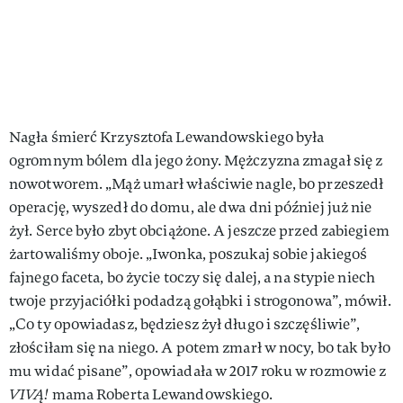
Nagła śmierć Krzysztofa Lewandowskiego była
ogromnym bólem dla jego żony. Mężczyzna zmagał się z
nowotworem. „Mąż umarł właściwie nagle, bo przeszedł
operację, wyszedł do domu, ale dwa dni później już nie
żył. Serce było zbyt obciążone. A jeszcze przed zabiegiem
żartowaliśmy oboje. „Iwonka, poszukaj sobie jakiegoś
fajnego faceta, bo życie toczy się dalej, a na stypie niech
twoje przyjaciółki podadzą gołąbki i strogonowa”, mówił.
„Co ty opowiadasz, będziesz żył długo i szczęśliwie”,
złościłam się na niego. A potem zmarł w nocy, bo tak było
mu widać pisane”, opowiadała w 2017 roku w rozmowie z
VIVĄ!
mama Roberta Lewandowskiego.