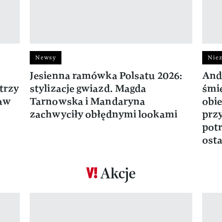
Newsy
Niez
Jesienna ramówka Polsatu 2026:
And
trzy
stylizacje gwiazd. Magda
śmie
ław
Tarnowska i Mandaryna
obie
zachwyciły obłędnymi lookami
prz
potr
osta
Akcje
Pokazywanie elementu 1 z 17