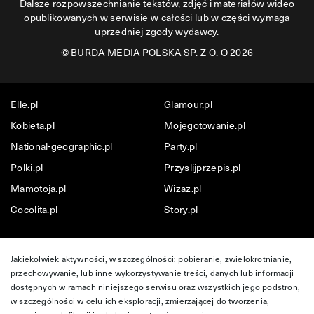
Dalsze rozpowszechnianie tekstów, zdjęć i materiałów wideo
opublikowanych w serwisie w całości lub w części wymaga
uprzedniej zgody wydawcy.
©
BURDA MEDIA POLSKA SP. Z O. O 2026
Elle.pl
Glamour.pl
Kobieta.pl
Mojegotowanie.pl
National-geographic.pl
Party.pl
Polki.pl
Przyslijprzepis.pl
Mamotoja.pl
Wizaz.pl
Cocolita.pl
Story.pl
Jakiekolwiek aktywności, w szczególności: pobieranie, zwielokrotnianie,
przechowywanie, lub inne wykorzystywanie treści, danych lub informacji
dostępnych w ramach niniejszego serwisu oraz wszystkich jego podstron,
w szczególności w celu ich eksploracji, zmierzającej do tworzenia,