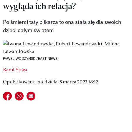
wygląda ich relacja?
VIVA!LIFESTYLE
VIVA!MAN
Po śmierci taty piłkarza to ona stała się dla swoich
dzieci całym światem
VIVA!PEOPLE POWER
VIVA!ITAKA
MAGAZYN VIVA!
PAWEL WODZYNSKI/EAST NEWS
Karol Sowa
Opublikowano: niedziela, 5 marca 2023 18:12
Udostępnij na facebook
Udostępnij na whatsapp
E-mail do przyjaciela