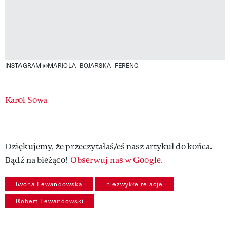
INSTAGRAM @MARIOLA_BOJARSKA_FERENC
Authors
Karol Sowa
Dziękujemy, że przeczytałaś/eś nasz artykuł do końca.
Bądź na bieżąco!
Obserwuj nas w Google.
Iwona Lewandowska
niezwykłe relacje
Robert Lewandowski