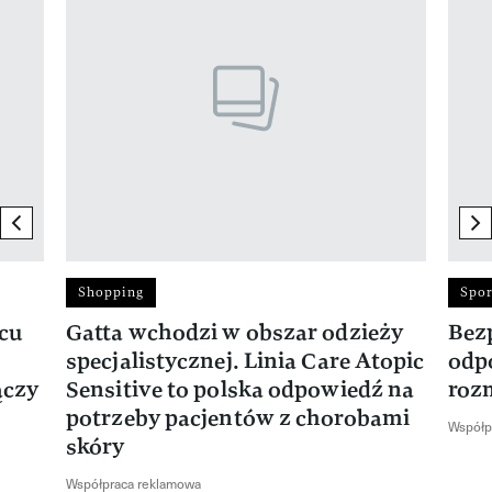
previous element
ne
Shopping
Spor
rcu
Gatta wchodzi w obszar odzieży
Bez
specjalistycznej. Linia Care Atopic
odp
ączy
Sensitive to polska odpowiedź na
roz
potrzeby pacjentów z chorobami
Współp
skóry
Współpraca reklamowa