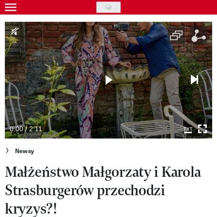
Skip
to
Gwiazdy
main
Ludzie
content
Moda
Uroda
Styl życia
Kultura
0:00 / 2:11
Wideo
Newsy
Małżeństwo Małgorzaty i Karola
Nasze akcje
Strasburgerów przechodzi
VIVA!ART
kryzys?!
VIVA!MODA