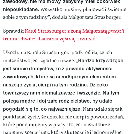
zawodowy, nie ma mowy, żebyśmy mieli cokolwiek
niepoukładane.
Wszystko musimy planować i świetnie
sobie z tym radzimy”, dodała Małgorzata Strasburger.
Sprawdź:
Karol Strassburger z żoną Małgorzatą
przeszli
trudne chwile: „Laura zaczęła się krztusić”
Ukochana Karola Strasburgera podkreśliła, że ich
Bardzo krzywdzące
małżeństwo jest zgodne i trwałe. „
jest snucie domysłów, że z powodu aktywności
zawodowych, które są nieodłącznym elementem
naszego życia, cierpi na tym rodzina. Dziecko
towarzyszy nam niemal zawsze i wszędzie. Na tym
polega mądre i dojrzałe rodzicielstwo, by udało
pogodzić się to, co najważniejsze.
Nam udało się tak
poukładać życie, że dziecko nie cierpi z powodu zadań,
które podejmujemy w pracy. To jest nasz dobrze
napisany scenariusz, który skutecznie i jednomyślne