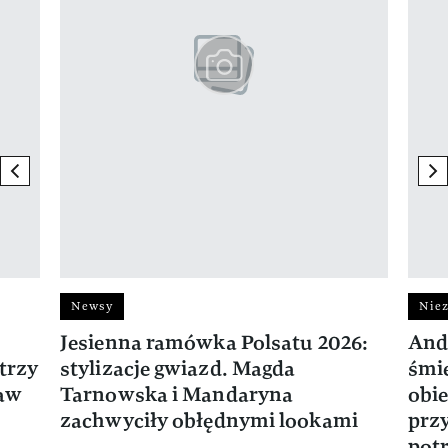
previous element
ne
Newsy
Niez
Jesienna ramówka Polsatu 2026:
And
trzy
stylizacje gwiazd. Magda
śmie
ław
Tarnowska i Mandaryna
obie
zachwyciły obłędnymi lookami
prz
potr