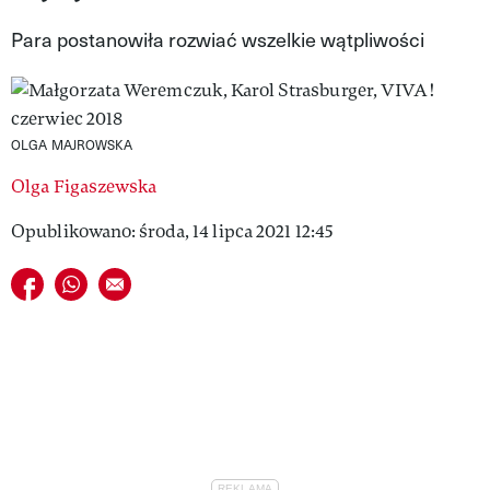
VIVA!LIFESTYLE
Para postanowiła rozwiać wszelkie wątpliwości
VIVA!MAN
VIVA!PEOPLE POWER
OLGA MAJROWSKA
VIVA!ITAKA
Olga Figaszewska
MAGAZYN VIVA!
Opublikowano: środa, 14 lipca 2021 12:45
Udostępnij na facebook
Udostępnij na whatsapp
E-mail do przyjaciela