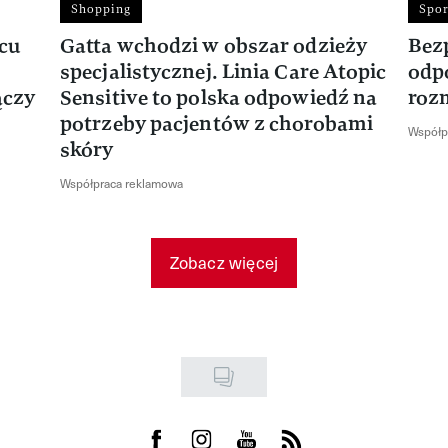
Shopping
Spor
rcu
Gatta wchodzi w obszar odzieży
Bez
specjalistycznej. Linia Care Atopic
odp
ączy
Sensitive to polska odpowiedź na
roz
potrzeby pacjentów z chorobami
Współp
skóry
Współpraca reklamowa
Zobacz więcej
Visit us on Facebook
Visit us on Instagram
Visit us on Youtube
Visit us on Rss