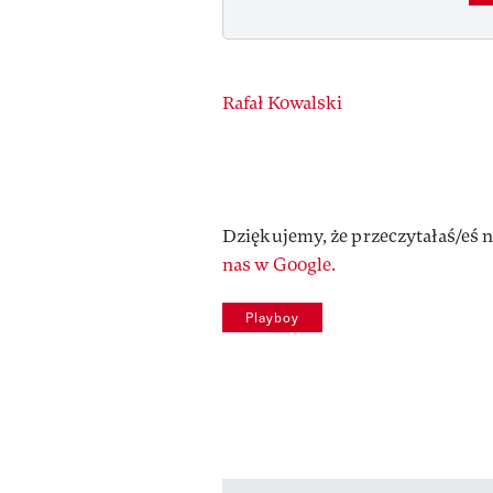
Authors
Rafał Kowalski
Dziękujemy, że przeczytałaś/eś n
nas w Google.
Playboy