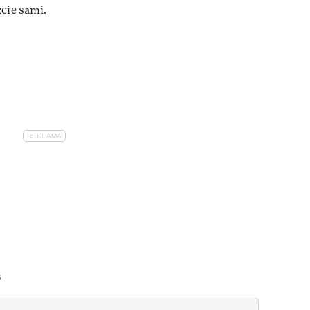
zcie sami.
S