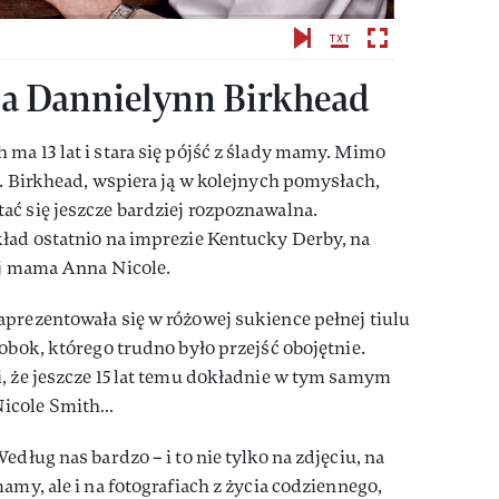
ia Dannielynn Birkhead
ma 13 lat i stara się pójść z ślady mamy. Mimo
E. Birkhead, wspiera ją w kolejnych pomysłach,
ać się jeszcze bardziej rozpoznawalna.
kład ostatnio na imprezie Kentucky Derby, na
ej mama Anna Nicole.
prezentowała się w różowej sukience pełnej tiulu
obok, którego trudno było przejść obojętnie.
, że jeszcze 15 lat temu dokładnie w tym samym
Nicole Smith…
edług nas bardzo – i to nie tylko na zdjęciu, na
amy, ale i na fotografiach z życia codziennego,