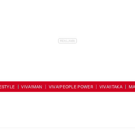
FESTYLE
VIVA!MAN
VIVA!PEOPLE POWER
VIVA!ITAKA
MA