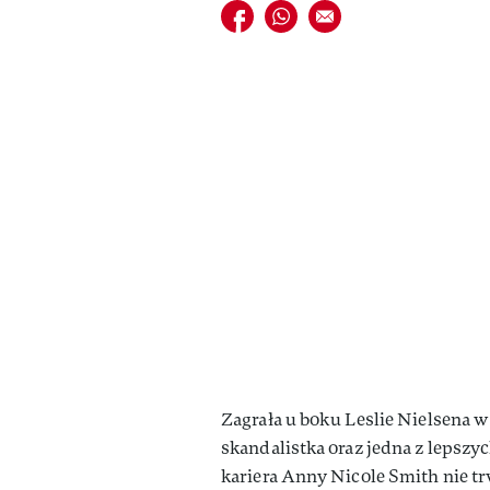
Udostępnij na facebook
Udostępnij na whatsapp
E-mail do przyjaciela
Zagrała u boku Leslie Nielsena w
skandalistka oraz jedna z lepsz
kariera Anny Nicole Smith nie tr