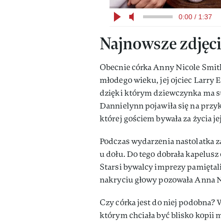
0:00 / 1:37
Najnowsze zdjęc
Obecnie córka Anny Nicole Smith 
młodego wieku, jej ojciec Larry 
dzięki którym dziewczynka ma st
Dannielynn pojawiła się na przy
której gościem bywała za życia j
Podczas wydarzenia nastolatka za
u dołu. Do tego dobrała kapelusz 
Starsi bywalcy imprezy pamiętali
nakryciu głowy pozowała Anna 
Czy córka jest do niej podobna? W
którym chciała być blisko kopii m