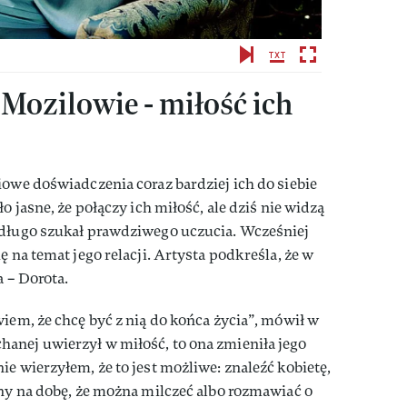
 Mozilowie - miłość ich
iowe doświadczenia coraz bardziej ich do siebie
o jasne, że połączy ich miłość, ale dziś nie widzą
długo szukał prawdziwego uczucia. Wcześniej
ę na temat jego relacji. Artysta podkreśla, że w
a – Dorota.
wiem, że chcę być z nią do końca życia”, mówił w
anej uwierzył w miłość, to ona zmieniła jego
e wierzyłem, że to jest możliwe: znaleźć kobietę,
iny na dobę, że można milczeć albo rozmawiać o