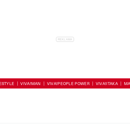
FESTYLE
VIVA!MAN
VIVA!PEOPLE POWER
VIVA!ITAKA
MA