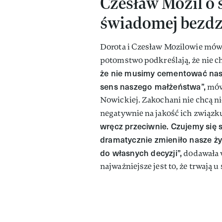
Czesław Mozil o s
świadomej bezdz
Dorota i Czesław Mozilowie mówi
potomstwo podkreślają, że nie c
że nie musimy cementować nasze
sens naszego małżeństwa”,
mów
Nowickiej. Zakochani nie chcą ni
negatywnie na jakość ich związk
wręcz przeciwnie. Czujemy się s
dramatycznie zmieniło nasze ży
do własnych decyzji”,
dodawała 
najważniejsze jest to, że trwają 