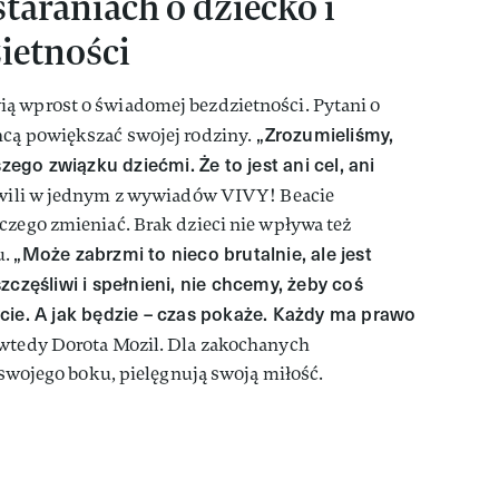
taraniach o dziecko i
ietności
ą wprost o świadomej bezdzietności. Pytani o
„Zrozumieliśmy,
hcą powiększać swojej rodziny.
go związku dziećmi. Że to jest ani cel, ani
ili w jednym z wywiadów VIVY! Beacie
czego zmieniać. Brak dzieci nie wpływa też
„Może zabrzmi to nieco brutalnie, ale jest
u.
zczęśliwi i spełnieni, nie chcemy, żeby coś
cie. A jak będzie – czas pokaże. Każdy ma prawo
wtedy Dorota Mozil. Dla zakochanych
u swojego boku, pielęgnują swoją miłość.