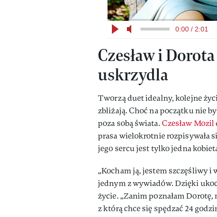
0:00 / 2:01
Czesław i Dorota
uskrzydla
Tworzą duet idealny, kolejne życ
zbliżają. Choć na początku nie był
poza sobą świata.
Czesław Mozil
prasa wielokrotnie rozpisywała si
jego sercu jest tylko jedna kobiet
„Kocham ją, jestem szczęśliwy i 
jednym z wywiadów. Dzięki ukoch
życie. „Zanim poznałam Dorotę, ni
z którą chce się spędzać 24 godz