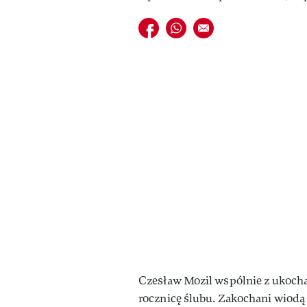
Udostępnij na facebook
Udostępnij na whatsapp
E-mail do przyjaciela
Czesław Mozil wspólnie z ukoch
rocznicę ślubu. Zakochani wiodą 