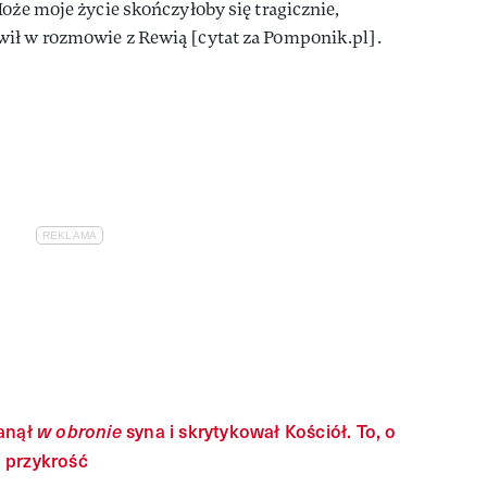
oże moje życie skończyłoby się tragicznie,
ił w rozmowie z Rewią [cytat za Pomponik.pl].
anął
w obronie
syna i skrytykował Kościół. To, o
 przykrość