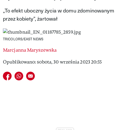
VIVA!LIFESTYLE
„To efekt uboczny życia w domu zdominowanym
przez kobiety”, żartował
VIVA!MAN
VIVA!PEOPLE POWER
TRICOLORS/EAST NEWS
VIVA!ITAKA
Marcjanna Maryszewska
MAGAZYN VIVA!
Opublikowano: sobota, 30 września 2023 20:55
Udostępnij na facebook
Udostępnij na whatsapp
E-mail do przyjaciela