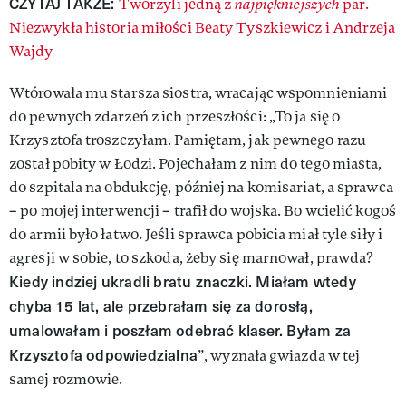
CZYTAJ TAKŻE:
Tworzyli jedną z
najpiękniejszych
par.
Niezwykła historia miłości Beaty Tyszkiewicz i Andrzeja
Wajdy
Wtórowała mu starsza siostra, wracając wspomnieniami
do pewnych zdarzeń z ich przeszłości: „To ja się o
Krzysztofa troszczyłam. Pamiętam, jak pewnego razu
został pobity w Łodzi. Pojechałam z nim do tego miasta,
do szpitala na obdukcję, później na komisariat, a sprawca
– po mojej interwencji – trafił do wojska. Bo wcielić kogoś
do armii było łatwo. Jeśli sprawca pobicia miał tyle siły i
agresji w sobie, to szkoda, żeby się marnował, prawda?
Kiedy indziej ukradli bratu znaczki. Miałam wtedy
chyba 15 lat, ale przebrałam się za dorosłą,
umalowałam i poszłam odebrać klaser. Byłam za
Krzysztofa odpowiedzialna
”, wyznała gwiazda w tej
samej rozmowie.