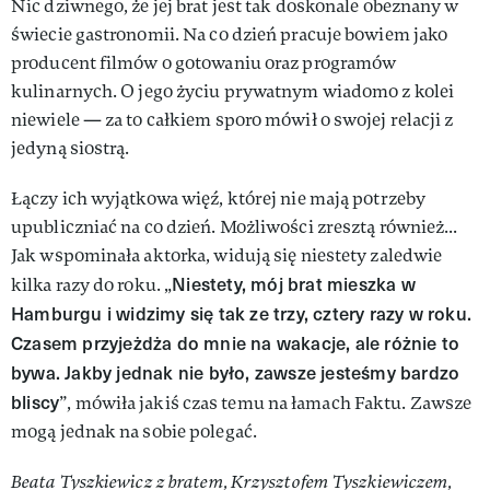
Nic dziwnego, że jej brat jest tak doskonale obeznany w
świecie gastronomii. Na co dzień pracuje bowiem jako
producent filmów o gotowaniu oraz programów
kulinarnych. O jego życiu prywatnym wiadomo z kolei
niewiele — za to całkiem sporo mówił o swojej relacji z
jedyną siostrą.
Łączy ich wyjątkowa więź, której nie mają potrzeby
upubliczniać na co dzień. Możliwości zresztą również...
Jak wspominała aktorka, widują się niestety zaledwie
Niestety, mój brat mieszka w
kilka razy do roku. „
Hamburgu i widzimy się tak ze trzy, cztery razy w roku.
Czasem przyjeżdża do mnie na wakacje, ale różnie to
bywa. Jakby jednak nie było, zawsze jesteśmy bardzo
bliscy
”, mówiła jakiś czas temu na łamach Faktu. Zawsze
mogą jednak na sobie polegać.
Beata Tyszkiewicz z bratem, Krzysztofem Tyszkiewiczem,