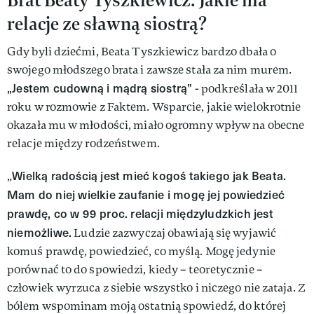
relacje ze sławną siostrą?
Gdy byli dziećmi, Beata Tyszkiewicz bardzo dbała o
swojego młodszego brata i zawsze stała za nim murem.
„Jestem cudowną i mądrą siostrą”
- podkreślała w 2011
roku w rozmowie z Faktem. Wsparcie, jakie wielokrotnie
okazała mu w młodości, miało ogromny wpływ na obecne
relacje między rodzeństwem.
Wielką radością jest mieć kogoś takiego jak Beata.
„
Mam do niej wielkie zaufanie i mogę jej powiedzieć
prawdę, co w 99 proc. relacji międzyludzkich jest
niemożliwe.
Ludzie zazwyczaj obawiają się wyjawić
komuś prawdę, powiedzieć, co myślą. Mogę jedynie
porównać to do spowiedzi, kiedy – teoretycznie –
człowiek wyrzuca z siebie wszystko i niczego nie zataja. Z
bólem wspominam moją ostatnią spowiedź, do której