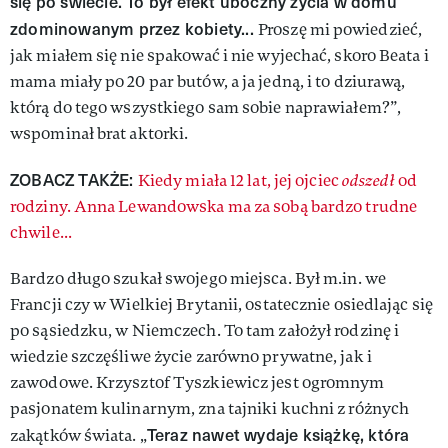
się po świecie. To był efekt uboczny życia w domu
zdominowanym przez kobiety...
Proszę mi powiedzieć,
jak miałem się nie spakować i nie wyjechać, skoro Beata i
mama miały po 20 par butów, a ja jedną, i to dziurawą,
którą do tego wszystkiego sam sobie naprawiałem?”,
wspominał brat aktorki.
ZOBACZ TAKŻE:
Kiedy miała 12 lat, jej ojciec
odszedł
od
rodziny. Anna Lewandowska ma za sobą bardzo trudne
chwile...
Bardzo długo szukał swojego miejsca. Był m.in. we
Francji czy w Wielkiej Brytanii, ostatecznie osiedlając się
po sąsiedzku, w Niemczech. To tam założył rodzinę i
wiedzie szczęśliwe życie zarówno prywatne, jak i
zawodowe. Krzysztof Tyszkiewicz jest ogromnym
pasjonatem kulinarnym, zna tajniki kuchni z różnych
Teraz nawet wydaje książkę, która
zakątków świata. „