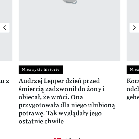
previous element
ne
Niezwykłe historie
Niez
ku z
Andrzej Lepper dzień przed
Kora
śmiercią zadzwonił do żony i
odch
obiecał, że wróci. Ona
gehe
przygotowała dla niego ulubioną
potrawę. Tak wyglądały jego
ostatnie chwile