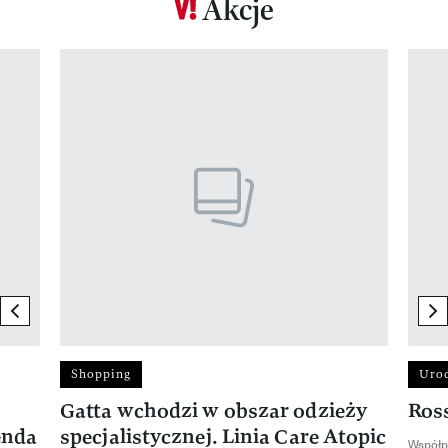
Akcje
Pokazywanie elementu 1 z 17
previous element
ne
Shopping
Uro
Gatta wchodzi w obszar odzieży
Ros
enda
specjalistycznej. Linia Care Atopic
Współp