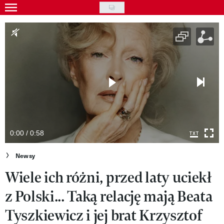
Skip
to
Gwiazdy
main
Ludzie
content
Moda
Uroda
Styl życia
Kultura
0:00 / 0:58
Wideo
Newsy
Wiele ich różni, przed laty uciekł
Nasze akcje
z Polski... Taką relację mają Beata
VIVA!ART
Tyszkiewicz i jej brat Krzysztof
VIVA!MODA