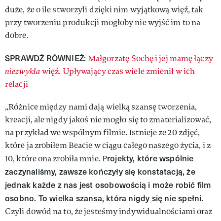
duże, że o ile stworzyli dzięki nim wyjątkową więź, tak
przy tworzeniu produkcji mogłoby nie wyjść im to na
dobre.
SPRAWDŹ RÓWNIEŻ:
Małgorzatę Sochę i jej mamę łączy
niezwykła
więź. Upływający czas wiele zmienił w ich
relacji
„Różnice między nami dają wielką szansę tworzenia,
kreacji, ale nigdy jakoś nie mogło się to zmaterializować,
na przykład we wspólnym filmie. Istnieje ze 20 zdjęć,
które ja zrobiłem Beacie w ciągu całego naszego życia, i z
rojekty, które wspólnie
10, które ona zrobiła mnie. P
zaczynaliśmy, zawsze kończyły się konstatacją, że
jednak każde z nas jest osobowością i może robić film
osobno. To wielka szansa, która nigdy się nie spełni.
Czyli dowód na to, że jesteśmy indywidualnościami oraz