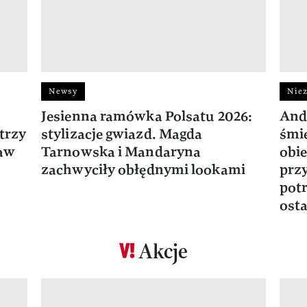
Newsy
Niez
Jesienna ramówka Polsatu 2026:
And
trzy
stylizacje gwiazd. Magda
śmie
ław
Tarnowska i Mandaryna
obie
zachwyciły obłędnymi lookami
prz
potr
osta
Akcje
Pokazywanie elementu 1 z 17