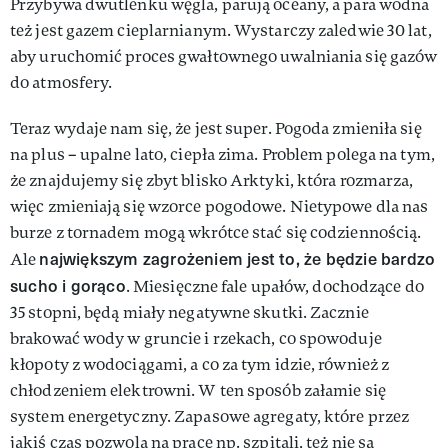
Przybywa dwutlenku węgla, parują oceany, a para wodna
też jest gazem cieplarnianym. Wystarczy zaledwie 30 lat,
aby uruchomić proces gwałtownego uwalniania się gazów
do atmosfery.
Teraz wydaje nam się, że jest super. Pogoda zmieniła się
na plus – upalne lato, ciepła zima. Problem polega na tym,
że znajdujemy się zbyt blisko Arktyki, która rozmarza,
więc zmieniają się wzorce pogodowe. Nietypowe dla nas
burze z tornadem mogą wkrótce stać się codziennością.
największym zagrożeniem jest to, że będzie bardzo
Ale
sucho i gorąco
. Miesięczne fale upałów, dochodzące do
35 stopni, będą miały negatywne skutki. Zacznie
brakować wody w gruncie i rzekach, co spowoduje
kłopoty z wodociągami, a co za tym idzie, również z
chłodzeniem elektrowni. W ten sposób załamie się
system energetyczny. Zapasowe agregaty, które przez
jakiś czas pozwolą na pracę np. szpitali, też nie są