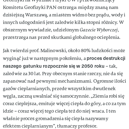
Komitetu Geofizyki PAN ostrzega: między znaną nam
dzisiejszą Warszawą, a miastem widmo bez prądu, wody i
innych udogodnień jest zaledwie kilka stopni różnicy. W
obszernym wywiadzie, udzielonym
Gazecie Wyborczej
,
przestrzega nas przed skutkami globalnego ocieplenia.
Jak twierdzi prof. Malinowski, około 80% ludzkości może
proces destrukcji
wyginąć już w następnym pokoleniu, a
naszego gatunku rozpocznie się w 2050 roku
– tak,
zaledwie za 30 lat. Przy obecnym stanie rzeczy, nie da się
zapanować nad pewnymi mechanizmami. Ogromne ilości
gazów cieplarnianych, przede wszystkim dwutlenek
węgla, zaczną uwalniać się samoczynnie. „Ziemia robi się
coraz cieplejsza, emituje więcej ciepła do góry, a co za tym
idzie – coraz więcej tego ciepła też do niej wraca. I ten
właśnie proces gromadzenia się ciepła nazywamy
efektem cieplarnianym”, tłumaczy profesor.