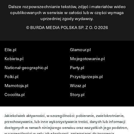
Dalsze rozpowszechnianie tekstów, zdjęć i materiałów wideo
opublikowanych w serwisie w całości lub w części wymaga
uprzedniej zgody wydawcy.
©
BURDA MEDIA POLSKA SP. Z O. O 2026
Elle.pl
Glamour.pl
Kobieta.pl
Mojegotowanie.pl
National-geographic.pl
Party.pl
Polki.pl
Przyslijprzepis.pl
Mamotoja.pl
Wizaz.pl
Cocolita.pl
Story.pl
Jakiekolwiek aktywności, w szczególności: pobieranie, zwielokrotnianie,
przechowywanie, lub inne wykorzystywanie treści, danych lub informacji
dostępnych w ramach niniejszego serwisu oraz wszystkich jego podstron,
w szczególności w celu ich eksploracji, zmierzającej do tworzenia,