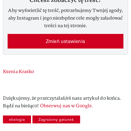
Aby wyświetlić tę treść, potrzebujemy Twojej zgody,
aby Instagram i jego niezbędne cele mogły załadować
treści na tej stronie.
Zmień ustawienia
Authors
Ksenia Krasko
Dziękujemy, że przeczytałaś/eś nasz artykuł do końca.
Bądź na bieżąco!
Obserwuj nas w Google.
ekologia
Zagrożony gatunek