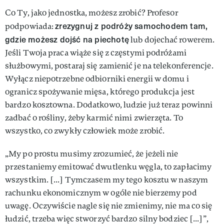
Co Ty, jako jednostka, możesz zrobić? Profesor
zrezygnuj z podróży samochodem tam,
podpowiada:
gdzie możesz dojść na piechotę
lub dojechać rowerem.
Jeśli Twoja praca wiąże się z częstymi podróżami
służbowymi, postaraj się zamienić je na telekonferencje.
Wyłącz niepotrzebne odbiorniki energii w domu i
ogranicz spożywanie mięsa, którego produkcja jest
bardzo kosztowna. Dodatkowo, ludzie już teraz powinni
zadbać o rośliny, żeby karmić nimi zwierzęta. To
wszystko, co zwykły człowiek może zrobić.
„My po prostu musimy zrozumieć, że jeżeli nie
przestaniemy emitować dwutlenku węgla, to zapłacimy
wszystkim. [...] Tymczasem my tego kosztu w naszym
rachunku ekonomicznym w ogóle nie bierzemy pod
uwagę. Oczywiście nagle się nie zmienimy, nie ma co się
łudzić, trzeba więc stworzyć bardzo silny bodziec [...]”,