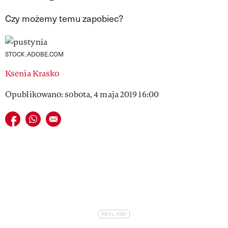
VIVA!LIFESTYLE
Czy możemy temu zapobiec?
VIVA!MAN
STOCK.ADOBE.COM
VIVA!PEOPLE POWER
Ksenia Krasko
VIVA!ITAKA
Opublikowano: sobota, 4 maja 2019 16:00
MAGAZYN VIVA!
Udostępnij na facebook
Udostępnij na whatsapp
E-mail do przyjaciela