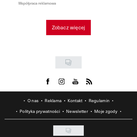
Współpraca reklamowa
Zobacz więcej
Visit us on Facebook
Visit us on Instagram
Visit us on Youtube
Visit us on Rss
O nas
Reklama
Kontakt
Regulamin
Polityka prywatności
Newsletter
Moje zgody