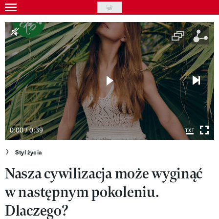
Skip
to
Gwiazdy
main
Ludzie
content
Moda
Uroda
Styl życia
Kultura
0:00 / 0:39
Wideo
Styl życia
Nasza cywilizacja może wyginąć
Nasze akcje
w następnym pokoleniu.
VIVA!ART
Dlaczego?
VIVA!MODA