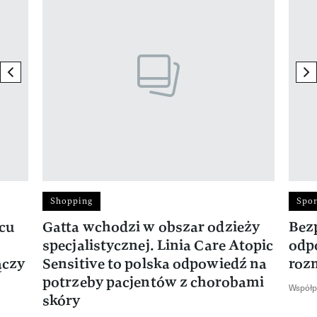
previous element
ne
Shopping
Spor
rcu
Gatta wchodzi w obszar odzieży
Bez
specjalistycznej. Linia Care Atopic
odp
ączy
Sensitive to polska odpowiedź na
roz
potrzeby pacjentów z chorobami
Współp
skóry