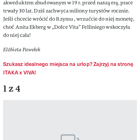
akweduktem zbudowanym w 19 r. przed naszą erą, prace
trwały 30 lat. Dziś zachwyca miliony turystów rocznie.
Jeśli chcecie wrócić do Rzymu , wrzućcie do niej monetę,
choć Anita Ekberg w „Dolce Vita” Felliniego wskoczyła
do niej cała!
Elżbieta Pawełek
Szukasz idealnego miejsca na urlop? Zajrzyj na stronę
ITAKA x VIVA!
1 z 4