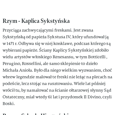
Rzym - Kaplica Sykstyńska
Przyciąga zachwycającymi freskami. Jest zwana
Sykstyńską od papieża Sykstusa IV, który ufundował ją
w 1471 r. Odbywa się w niej konklawe, podczas którego są
wybierani papieże. Ściany Kaplicy Sykstyńskiej zdobiło
wielu artystów włoskiego Renesansu, w tym Botticelli ,
Perugino, Rossellini, ale samo sklepienie to dzieło
Michała Anioła. Było dla niego wielkim wyzwaniem, choć
wbrew legendzie malował te freski nie leżąc na plecach na
podeście, lecz stojąc na rusztowaniu. Wiele lat później
wrócił tu, by namalować na ścianie ołtarzowej słynny Sąd
Ostateczny, miał wtedy 61 lat i przydomek Il Divino, czyli
Boski.