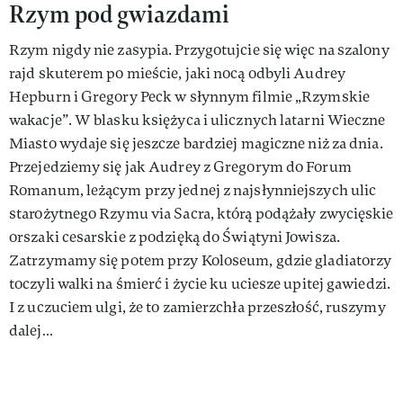
Rzym pod gwiazdami
Rzym nigdy nie zasypia. Przygotujcie się więc na szalony
rajd skuterem po mieście, jaki nocą odbyli Audrey
Hepburn i Gregory Peck w słynnym filmie „Rzymskie
wakacje”. W blasku księżyca i ulicznych latarni Wieczne
Miasto wydaje się jeszcze bardziej magiczne niż za dnia.
Przejedziemy się jak Audrey z Gregorym do Forum
Romanum, leżącym przy jednej z najsłynniejszych ulic
starożytnego Rzymu via Sacra, którą podążały zwycięskie
orszaki cesarskie z podzięką do Świątyni Jowisza.
Zatrzymamy się potem przy Koloseum, gdzie gladiatorzy
toczyli walki na śmierć i życie ku uciesze upitej gawiedzi.
I z uczuciem ulgi, że to zamierzchła przeszłość, ruszymy
dalej…