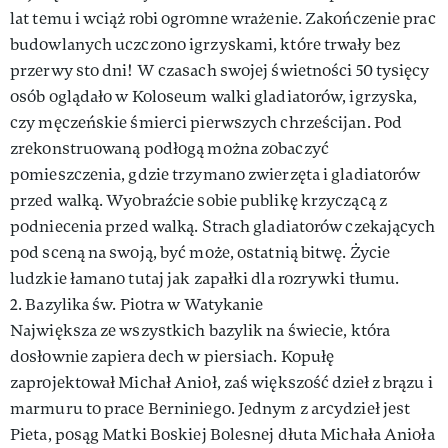
lat temu i wciąż robi ogromne wrażenie. Zakończenie prac
budowlanych uczczono igrzyskami, które trwały bez
przerwy sto dni! W czasach swojej świetności 50 tysięcy
osób oglądało w Koloseum walki gladiatorów, igrzyska,
czy męczeńskie śmierci pierwszych chrześcijan. Pod
zrekonstruowaną podłogą można zobaczyć
pomieszczenia, gdzie trzymano zwierzęta i gladiatorów
przed walką. Wyobraźcie sobie publikę krzyczącą z
podniecenia przed walką. Strach gladiatorów czekających
pod sceną na swoją, być może, ostatnią bitwę. Życie
ludzkie łamano tutaj jak zapałki dla rozrywki tłumu.
2. Bazylika św. Piotra w Watykanie
Największa ze wszystkich bazylik na świecie, która
dosłownie zapiera dech w piersiach. Kopułę
zaprojektował Michał Anioł, zaś większość dzieł z brązu i
marmuru to prace Berniniego. Jednym z arcydzieł jest
Pieta, posąg Matki Boskiej Bolesnej dłuta Michała Anioła