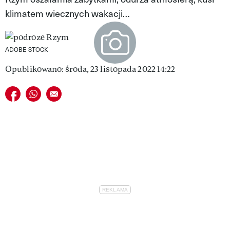
klimatem wiecznych wakacji…
VIVA!LIFESTYLE
VIVA!MAN
ADOBE STOCK
VIVA!PEOPLE POWER
Opublikowano: środa, 23 listopada 2022 14:22
VIVA!ITAKA
Udostępnij na facebook
Udostępnij na whatsapp
E-mail do przyjaciela
MAGAZYN VIVA!