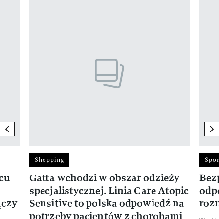
Pokazywanie elementu 1 z 17
previous element
ne
Shopping
Spor
rcu
Gatta wchodzi w obszar odzieży
Bez
specjalistycznej. Linia Care Atopic
odp
ączy
Sensitive to polska odpowiedź na
roz
potrzeby pacjentów z chorobami