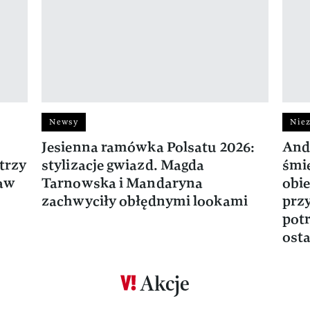
Newsy
Niez
Jesienna ramówka Polsatu 2026:
And
trzy
stylizacje gwiazd. Magda
śmie
ław
Tarnowska i Mandaryna
obie
zachwyciły obłędnymi lookami
prz
potr
osta
Akcje