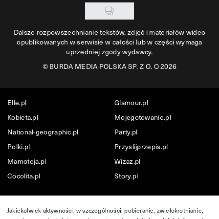
Dalsze rozpowszechnianie tekstów, zdjęć i materiałów wideo
opublikowanych w serwisie w całości lub w części wymaga
uprzedniej zgody wydawcy.
©
BURDA MEDIA POLSKA SP. Z O. O 2026
Elle.pl
Glamour.pl
Kobieta.pl
Mojegotowanie.pl
National-geographic.pl
Party.pl
Polki.pl
Przyslijprzepis.pl
Mamotoja.pl
Wizaz.pl
Cocolita.pl
Story.pl
Jakiekolwiek aktywności, w szczególności: pobieranie, zwielokrotnianie,