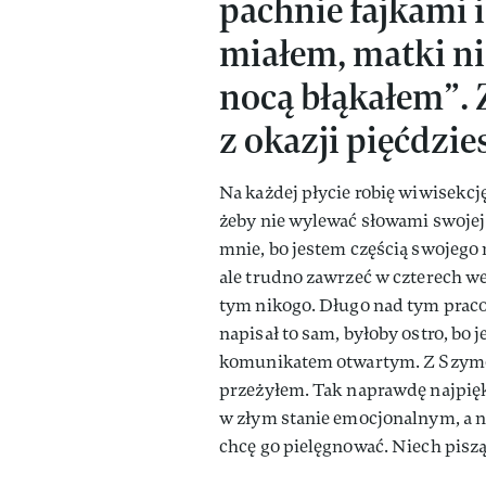
pachnie fajkami i
miałem, matki ni
nocą błąkałem”. 
z okazji pięćdzie
Na każdej płycie robię wiwisekcję
żeby nie wylewać słowami swojej ż
mnie, bo jestem częścią swojego 
ale trudno zawrzeć w czterech we
tym nikogo. Długo nad tym pr
napisał to sam, byłoby ostro, bo 
komunikatem otwartym. Z Szymon
przeżyłem. Tak naprawdę najpię
w złym stanie emocjonalnym, a n
chcę go pielęgnować. Niech piszą