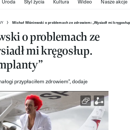
Uroda
Styl życia
Kultura
Wideo
Nasze akcje
VY
Michał Wiśniewski o problemach ze zdrowiem: „Wysiadł mi kręgosłup.
wski o problemach ze
siadł mi kręgosłup.
implanty”
nałogi przypłaciłem zdrowiem”, dodaje