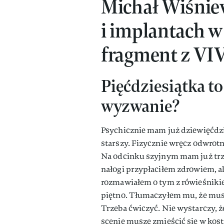
Michał Wiśnie
i implantach w
fragment z VIV
Pięćdziesiątka t
wyzwanie?
Psychicznie mam już dziewięćdz
starszy. Fizycznie wręcz odwrotn
Na odcinku szyjnym mam już trzy
nałogi przypłaciłem zdrowiem, al
rozmawiałem o tym z rówieśniki
piętno. Tłumaczyłem mu, że musi
Trzeba ćwiczyć. Nie wystarczy, że
scenie muszę zmieścić się w kos