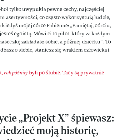
hol tylko uwypukla pewne cechy, najczęściej
em asertywności, co często wykorzystują ludzie,
 kiedyś mojej córce Fabienne: „Pamiętaj, córciu,
 jesteś egoistą. Mówi ci to pilot, który za każdym
aseczkę zakładasz sobie, a później dziecku”. To
zadbasz o siebie, staniesz się wrakiem człowieka i
t,
rok później
byli po ślubie. Tacy są prywatnie
ycie „Projekt X” śpiewasz:
edzieć moją historię,