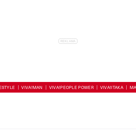
FESTYLE
VIVA!MAN
VIVA!PEOPLE POWER
VIVA!ITAKA
MA