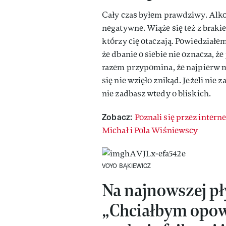
Cały czas byłem prawdziwy. Alko
negatywne. Wiąże się też z braki
którzy cię otaczają. Powiedziałem
że dbanie o siebie nie oznacza, że
razem przypomina, że najpierw m
się nie wzięło znikąd. Jeżeli nie 
nie zadbasz wtedy o bliskich.
Zobacz:
Poznali się przez interne
Michał i Pola Wiśniewscy
VOYO BĄKIEWICZ
Na najnowszej pł
„Chciałbym opowi