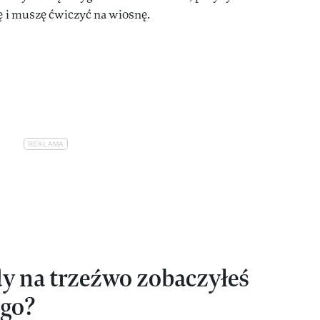
mę i muszę ćwiczyć na wiosnę.
dy na trzeźwo zobaczyłeś
ego?