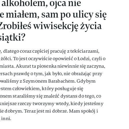
 alkoholem, ojca nie
e miałem, sam po ulicy się
Zrobiłeś wiwisekcję życia
siątki?
, dlatego coraz częściej pracuję z tekściarzami,
ółci. To jest oczywiście opowieść o Łodzi, czyli o
miasta. Akurat ta piosenka niewinnie się zaczyna,
rsach prawdę o tym, jak było, nie obrażając przy
acowaliśmy z Szymonem Barabachem. Gdybym
jestem człowiekiem, który posługuje się
em staraliśmy się znaleźć dystans do tego, co
kniejsze rzeczy tworzymy wtedy, kiedy jesteśmy
ie dobrym. Teraz jest mi dobrze. Mam spokój i
 inni.