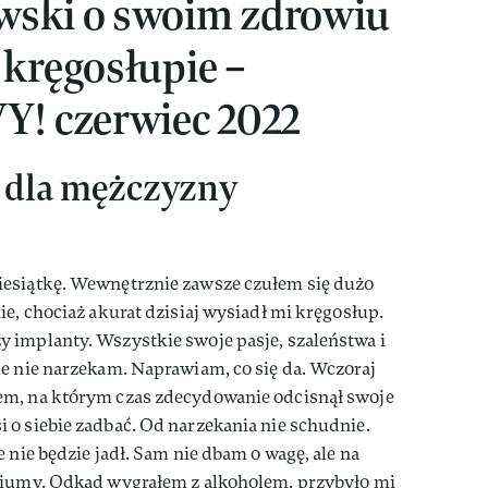
wski o swoim zdrowiu
 kręgosłupie –
Y! czerwiec 2022
o dla mężczyzny
iesiątkę. Wewnętrznie zawsze czułem się dużo
ie, chociaż akurat dzisiaj wysiadł mi kręgosłup.
 implanty. Wszystkie swoje pasje, szaleństwa i
e nie narzekam. Naprawiam, co się da. Wczoraj
em, na którym czas zdecydowanie odcisnął swoje
 o siebie zadbać. Od narzekania nie schudnie.
 nie będzie jadł. Sam nie dbam o wagę, ale na
tiumy. Odkąd wygrałem z alkoholem, przybyło mi