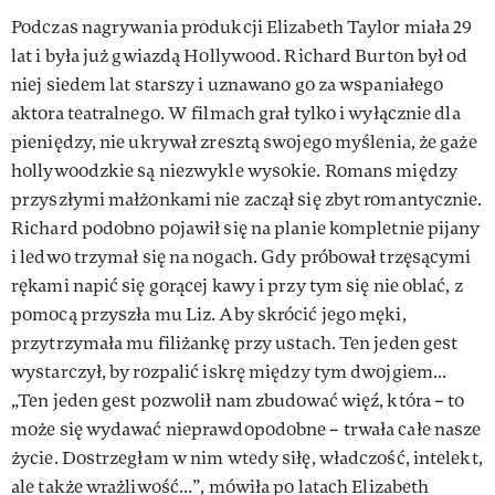
Podczas nagrywania produkcji Elizabeth Taylor miała 29
lat i była już gwiazdą Hollywood. Richard Burton był od
niej siedem lat starszy i uznawano go za wspaniałego
aktora teatralnego. W filmach grał tylko i wyłącznie dla
pieniędzy, nie ukrywał zresztą swojego myślenia, że gaże
hollywoodzkie są niezwykle wysokie. Romans między
przyszłymi małżonkami nie zaczął się zbyt romantycznie.
Richard podobno pojawił się na planie kompletnie pijany
i ledwo trzymał się na nogach. Gdy próbował trzęsącymi
rękami napić się gorącej kawy i przy tym się nie oblać, z
pomocą przyszła mu Liz. Aby skrócić jego męki,
przytrzymała mu filiżankę przy ustach. Ten jeden gest
wystarczył, by rozpalić iskrę między tym dwojgiem...
„Ten jeden gest pozwolił nam zbudować więź, która – to
może się wydawać nieprawdopodobne – trwała całe nasze
życie. Dostrzegłam w nim wtedy siłę, władczość, intelekt,
ale także wrażliwość...”, mówiła po latach Elizabeth