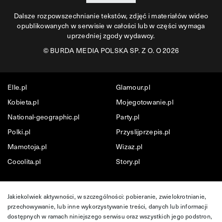
Dalsze rozpowszechnianie tekstów, zdjęć i materiałów wideo
opublikowanych w serwisie w całości lub w części wymaga
uprzedniej zgody wydawcy.
©
BURDA MEDIA POLSKA SP. Z O. O 2026
Elle.pl
Glamour.pl
Kobieta.pl
Mojegotowanie.pl
National-geographic.pl
Party.pl
Polki.pl
Przyslijprzepis.pl
Mamotoja.pl
Wizaz.pl
Cocolita.pl
Story.pl
Jakiekolwiek aktywności, w szczególności: pobieranie, zwielokrotnianie,
przechowywanie, lub inne wykorzystywanie treści, danych lub informacji
dostępnych w ramach niniejszego serwisu oraz wszystkich jego podstron,