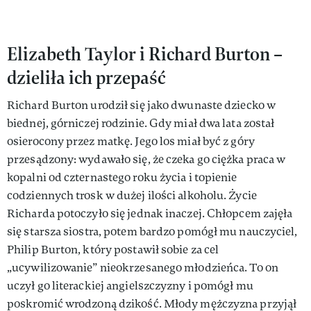
Elizabeth Taylor i Richard Burton –
dzieliła ich przepaść
Richard Burton urodził się jako dwunaste dziecko w
biednej, górniczej rodzinie. Gdy miał dwa lata został
osierocony przez matkę. Jego los miał być z góry
przesądzony: wydawało się, że czeka go ciężka praca w
kopalni od czternastego roku życia i topienie
codziennych trosk w dużej ilości alkoholu. Życie
Richarda potoczyło się jednak inaczej. Chłopcem zajęła
się starsza siostra, potem bardzo pomógł mu nauczyciel,
Philip Burton, który postawił sobie za cel
„ucywilizowanie” nieokrzesanego młodzieńca. To on
uczył go literackiej angielszczyzny i pomógł mu
poskromić wrodzoną dzikość. Młody mężczyzna przyjął