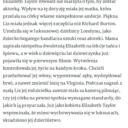
Elizabeth Taylor również nie marzyła o tym, by zostać
aktorką. Wpływ na tę decyzję miała jej matka, która
przelała na córkę własne niespełnione ambicje. Piękna
Liz miała jednak więcej szczęścia niż Richard Burton.
Urodziła się w luksusowej dzielnicy Londynu, jako
dziecko bogatego handlarza sztuki oraz aktorki. Mama
zapisała niespełna dwuletnią Elizabeth na lekcje tańca i
śpiewu, a w wieku dziewięciu lat dziewczynka już
pojawiła się w pierwszym filmie. Wytwórnia
kontrolowała jej życie na każdym kroku. Chcieli
przefarbować jej włosy, wyprostować zęby, wydepilować
brwi, a nawet zmienić imię na Virginia. Podczas nagrań z
małą Liz jej rodzicielka zawsze stała za kamerą pilnując,
czy jej córka na pewno spełnia wymagane standardy, do
jakich ją przyuczała. Już jako kobieta Elizabeth Taylor
wspominała, że mimo wychowywania się w luksusach,
skradziono jej dzieciństwo.