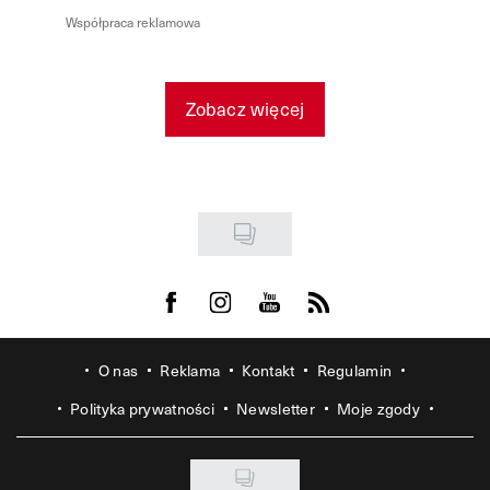
Współpraca reklamowa
Zobacz więcej
Visit us on Facebook
Visit us on Instagram
Visit us on Youtube
Visit us on Rss
O nas
Reklama
Kontakt
Regulamin
Polityka prywatności
Newsletter
Moje zgody