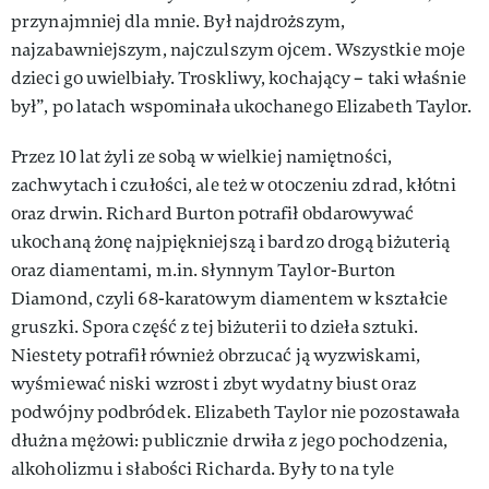
przynajmniej dla mnie. Był najdroższym,
najzabawniejszym, najczulszym ojcem. Wszystkie moje
dzieci go uwielbiały. Troskliwy, kochający – taki właśnie
był”, po latach wspominała ukochanego Elizabeth Taylor.
Przez 10 lat żyli ze sobą w wielkiej namiętności,
zachwytach i czułości, ale też w otoczeniu zdrad, kłótni
oraz drwin. Richard Burton potrafił obdarowywać
ukochaną żonę najpiękniejszą i bardzo drogą biżuterią
oraz diamentami, m.in. słynnym Taylor-Burton
Diamond, czyli 68-karatowym diamentem w kształcie
gruszki. Spora część z tej biżuterii to dzieła sztuki.
Niestety potrafił również obrzucać ją wyzwiskami,
wyśmiewać niski wzrost i zbyt wydatny biust oraz
podwójny podbródek. Elizabeth Taylor nie pozostawała
dłużna mężowi: publicznie drwiła z jego pochodzenia,
alkoholizmu i słabości Richarda. Były to na tyle