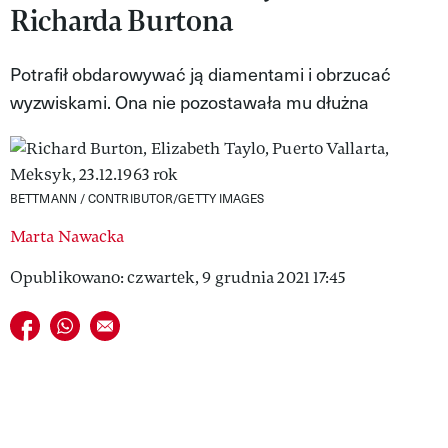
Richarda Burtona
VIVA!LIFESTYLE
VIVA!MAN
Potrafił obdarowywać ją diamentami i obrzucać
wyzwiskami. Ona nie pozostawała mu dłużna
VIVA!PEOPLE POWER
VIVA!ITAKA
MAGAZYN VIVA!
BETTMANN / CONTRIBUTOR/GETTY IMAGES
Marta Nawacka
Opublikowano: czwartek, 9 grudnia 2021 17:45
Udostępnij na facebook
Udostępnij na whatsapp
E-mail do przyjaciela