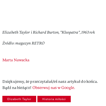
Elizabeth Taylor i Richard Burton, "Kleopatra", 1963 rok
Żródło: magazyn RETRO
Authors
Marta Nawacka
Dziękujemy, że przeczytałaś/eś nasz artykuł do końca.
Bądź na bieżąco!
Obserwuj nas w Google.
Elizabeth Taylor
Historia miłości