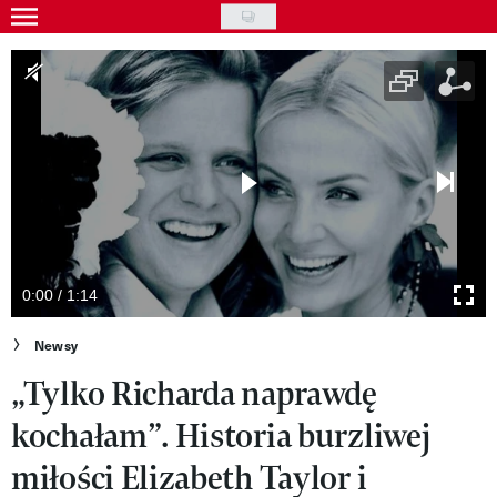
Skip
to
Gwiazdy
main
Ludzie
content
Moda
Uroda
Styl życia
Kultura
0:00 / 1:14
Wideo
Newsy
„Tylko Richarda naprawdę
Nasze akcje
kochałam”. Historia burzliwej
VIVA!ART
miłości Elizabeth Taylor i
VIVA!MODA