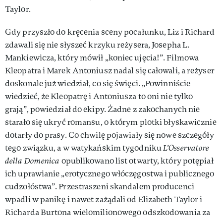
Taylor.
Gdy przyszło do kręcenia sceny pocałunku, Liz i Richard
zdawali się nie słyszeć krzyku reżysera, Josepha L.
Mankiewicza, który mówił „koniec ujęcia!”. Filmowa
Kleopatra i Marek Antoniusz nadal się całowali, a reżyser
doskonale już wiedział, co się święci. „Powinniście
wiedzieć, że Kleopatrę i Antoniusza to oni nie tylko
grają”, powiedział do ekipy. Żadne z zakochanych nie
starało się ukryć romansu, o którym plotki błyskawicznie
dotarły do prasy. Co chwilę pojawiały się nowe szczegóły
tego związku, a w watykańskim tygodniku
L'Osservatore
della Domenica
opublikowano list otwarty, który potępiał
ich uprawianie „erotycznego włóczęgostwa i publicznego
cudzołóstwa”. Przestraszeni skandalem producenci
wpadli w panikę i nawet zażądali od Elizabeth Taylor i
Richarda Burtona wielomilionowego odszkodowania za