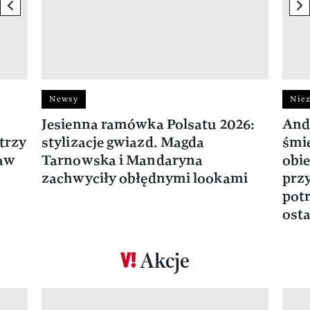
previous element
ne
Newsy
Niez
Jesienna ramówka Polsatu 2026:
And
trzy
stylizacje gwiazd. Magda
śmie
ław
Tarnowska i Mandaryna
obie
zachwyciły obłędnymi lookami
prz
potr
osta
Akcje
Pokazywanie elementu 1 z 17