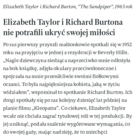
Elizabeth Taylor i Richard Burton, "The Sandpiper", 1965 rok
Elizabeth Taylor i Richard Burtona
nie potrafili ukryć swojej miłości
Po raz pierwszy przyszli małżonkowie spotkali się w 1952
roku na przyjęciu w jednej z rezydencji w Beverly Hills.
„Nagle dziewczyna siedząca naprzeciwko mnie odłożyła
na bok książkę, zdjęła okulary przeciwsłoneczne i
spojrzała na mnie przenikliwie swoimi fiołkowymi
oczami. To była najpiękniejsza kobieta, jaką w życiu
widziałem”, wspominał to spotkanie Richard Burton. Ich
drogi spotkały się po raz kolejny dziesięć lat później na
planie filmu „Kleopatra”. Co ciekawe, Elizabeth Taylor
wcale nie chciała zagrać tytułowej roli w tej produkcji. By
jej uniknąć, podała szalenie wygórowane wymagania, co
do swojej gaży, mając nadzieję, że to zniechęci