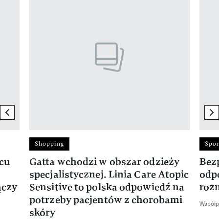
previous element
ne
Shopping
Spor
rcu
Gatta wchodzi w obszar odzieży
Bez
specjalistycznej. Linia Care Atopic
odp
ączy
Sensitive to polska odpowiedź na
roz
potrzeby pacjentów z chorobami
Współp
skóry