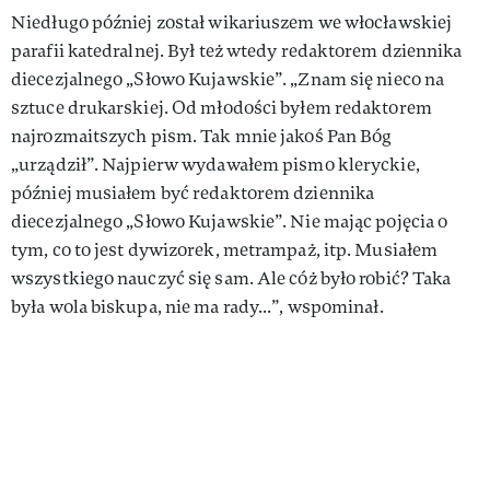
Niedługo później został wikariuszem we włocławskiej
parafii katedralnej. Był też wtedy redaktorem dziennika
diecezjalnego „Słowo Kujawskie”. „Znam się nieco na
sztuce drukarskiej. Od młodości byłem redaktorem
najrozmaitszych pism. Tak mnie jakoś Pan Bóg
„urządził”. Najpierw wydawałem pismo kleryckie,
później musiałem być redaktorem dziennika
diecezjalnego „Słowo Kujawskie”. Nie mając pojęcia o
tym, co to jest dywizorek, metrampaż, itp. Musiałem
wszystkiego nauczyć się sam. Ale cóż było robić? Taka
była wola biskupa, nie ma rady...”, wspominał.