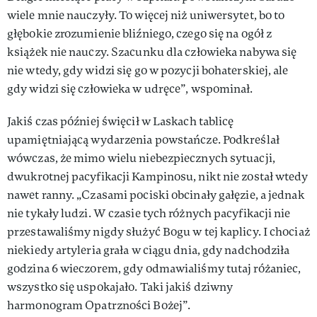
wiele mnie nauczyły. To więcej niż uniwersytet, bo to
głębokie zrozumienie bliźniego, czego się na ogół z
książek nie nauczy. Szacunku dla człowieka nabywa się
nie wtedy, gdy widzi się go w pozycji bohaterskiej, ale
gdy widzi się człowieka w udręce”, wspominał.
Jakiś czas później święcił w Laskach tablicę
upamiętniającą wydarzenia powstańcze. Podkreślał
wówczas, że mimo wielu niebezpiecznych sytuacji,
dwukrotnej pacyfikacji Kampinosu, nikt nie został wtedy
nawet ranny. „Czasami pociski obcinały gałęzie, a jednak
nie tykały ludzi. W czasie tych różnych pacyfikacji nie
przestawaliśmy nigdy służyć Bogu w tej kaplicy. I chociaż
niekiedy artyleria grała w ciągu dnia, gdy nadchodziła
godzina 6 wieczorem, gdy odmawialiśmy tutaj różaniec,
wszystko się uspokajało. Taki jakiś dziwny
harmonogram Opatrzności Bożej”.