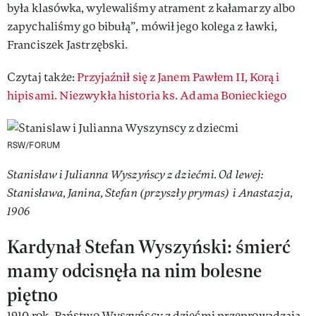
była klasówka, wylewaliśmy atrament z kałamarzy albo
zapychaliśmy go bibułą”, mówił jego kolega z ławki,
Franciszek Jastrzębski.
Czytaj także:
Przyjaźnił się z Janem Pawłem II, Korą i
hipisami. Niezwykła historia ks. Adama Bonieckiego
RSW/FORUM
Stanisław i Julianna Wyszyńscy z dziećmi. Od lewej:
Stanisława, Janina, Stefan (przyszły prymas) i Anastazja,
1906
Kardynał Stefan Wyszyński: śmierć
mamy odcisnęła na nim bolesne
piętno
1910 rok. Państwo Wyszyńscy z dziećmi przeprowadzają