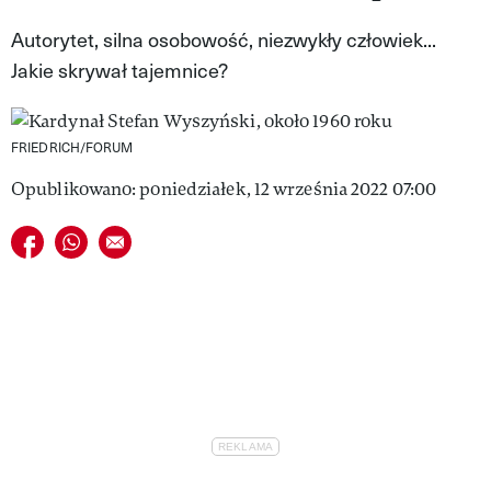
VIVA!LIFESTYLE
Autorytet, silna osobowość, niezwykły człowiek...
Jakie skrywał tajemnice?
VIVA!MAN
VIVA!PEOPLE POWER
FRIEDRICH/FORUM
VIVA!ITAKA
Opublikowano: poniedziałek, 12 września 2022 07:00
MAGAZYN VIVA!
Udostępnij na facebook
Udostępnij na whatsapp
E-mail do przyjaciela