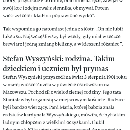
chory, przychodził do mnie, brał mnie na ręce, zawijał w
swój koc i zdejmował z siennika, obmywał. Potem
wietrzył celę i kładł na poprawione wyrko”.
Tak wspomina go natomiast jedna z sióstr. „On nie lubił
luksusu. Najszczęśliwszy był wtedy, gdy miał w teczce
brewiarz i jedną zmianę bielizny, a w kieszeni różaniec”.
Stefan Wyszyński: rodzina. Takim
dzieckiem i uczniem był prymas
Stefan Wyszyński przyszedł na świat 3 sierpnia 1901 roku
w małej wiosce Zuzela w powiecie ostrowskim na
Mazowszu. Pochodził z wielodzietnej rodziny. Jego tata
Stanisław był organistą w miejscowym kościele. Rodzice
byli bardzo wierzący. Pani Maria, której babcia znała
rodziców kardynała Wyszyńskiego, mówiła, że był takim
ładnym chłopcem z wielkimi oczyskami. I lubił
łobuzować. Nikt wtedy nie przypuszczał, że wyrośnie z