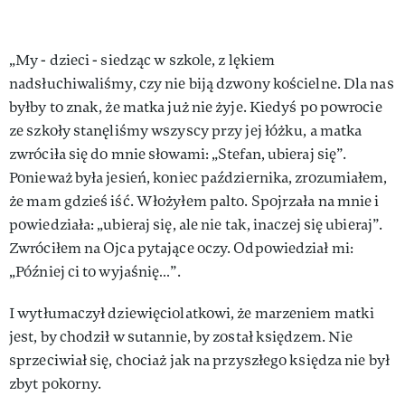
„My - dzieci - siedząc w szkole, z lękiem
nadsłuchiwaliśmy, czy nie biją dzwony kościelne. Dla nas
byłby to znak, że matka już nie żyje. Kiedyś po powrocie
ze szkoły stanęliśmy wszyscy przy jej łóżku, a matka
zwróciła się do mnie słowami: „Stefan, ubieraj się”.
Ponieważ była jesień, koniec października, zrozumiałem,
że mam gdzieś iść. Włożyłem palto. Spojrzała na mnie i
powiedziała: „ubieraj się, ale nie tak, inaczej się ubieraj”.
Zwróciłem na Ojca pytające oczy. Odpowiedział mi:
„Później ci to wyjaśnię…”.
I wytłumaczył dziewięciolatkowi, że marzeniem matki
jest, by chodził w sutannie, by został księdzem. Nie
sprzeciwiał się, chociaż jak na przyszłego księdza nie był
zbyt pokorny.