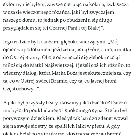
skłonny nie byłem, zawsze cierpiąc na kolana, zwłaszcza
w czasie wieczornego różańca, jaki był zwyczajem
naszego domu, to jednak po obudzeniu się długo
przyglądałem się tej Czarnej Pani i tej Białej”.
Jego rodzice byli osobami głęboko wierzącymi. „Mój
ojciec z upodobaniem jeździł na Jasną Górę, a moja matka
do Ostrej Bramy. Oboje odznaczali się głęboką czcią i
miłością do Matki Najświętszej. I jeżeli coś ich różniło, to
wieczny dialog, która Matka Boża jest skuteczniejsza: czy
ta, co w Ostrej świeci Bramie, czy ta, co Jasnej broni
Częstochowy...”.
A jaki był przyszły beatyfikowany jako dziecko? Daleko
mu było do poukładanego i spokojnego syna. Stefan był
porywczym dzieckiem. Kiedyś tak bardzo zdenerwował
się na swoje siostry, że spalił ich lalki w piecu. A gdy
ojciec chciał go za to ukarać, siostry zaczęły go bronić: