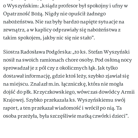
o Wyszyńskim: „ksiądz profesor był spokojny i ufny w
Opatrzność Bożą. Nigdy nie opuścił żadnego
nabożeństwa. Nie raz były bardzo napięte sytuacje na
zewnątrz, a w kaplicy odprawiały się nabożeństwa z
takim spokojem, jakby nic się nie stało”.
Siostra Radosława Podgórska: „to ks. Stefan Wyszyński
nosił na swoich ramionach chore osoby. Pod osłoną nocy
sprowadzał je z pól czy z okolicznych łąk. Jak tylko
dostawał informację, gdzie ktoś leży, szybko zjawiał się
na miejscu. Znalazł m.in. łączniczkę, która nie mogła
dojść do płk. Krzyczkowskiego, wówczas dowódcy Armii
Krajowej. Szybko przekazała ks. Wyszyńskiemu swój
raport, a ten przekazał wiadomość i wrócił po nią. Ta
osoba przeżyła, była szczęśliwie matką czwórki dzieci”.