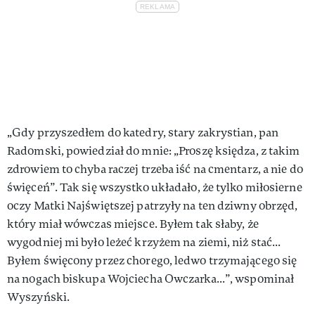
„Gdy przyszedłem do katedry, stary zakrystian, pan
Radomski, powiedział do mnie: „Proszę księdza, z takim
zdrowiem to chyba raczej trzeba iść na cmentarz, a nie do
święceń”. Tak się wszystko układało, że tylko miłosierne
oczy Matki Najświętszej patrzyły na ten dziwny obrzęd,
który miał wówczas miejsce. Byłem tak słaby, że
wygodniej mi było leżeć krzyżem na ziemi, niż stać...
Byłem święcony przez chorego, ledwo trzymającego się
na nogach biskupa Wojciecha Owczarka...”, wspominał
Wyszyński.