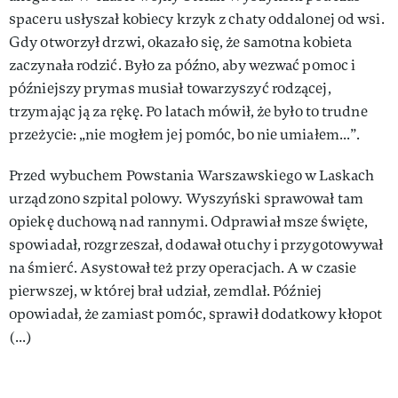
spaceru usłyszał kobiecy krzyk z chaty oddalonej od wsi.
Gdy otworzył drzwi, okazało się, że samotna kobieta
zaczynała rodzić. Było za późno, aby wezwać pomoc i
późniejszy prymas musiał towarzyszyć rodzącej,
trzymając ją za rękę. Po latach mówił, że było to trudne
przeżycie: „nie mogłem jej pomóc, bo nie umiałem...”.
Przed wybuchem Powstania Warszawskiego w Laskach
urządzono szpital polowy. Wyszyński sprawował tam
opiekę duchową nad rannymi. Odprawiał msze święte,
spowiadał, rozgrzeszał, dodawał otuchy i przygotowywał
na śmierć. Asystował też przy operacjach. A w czasie
pierwszej, w której brał udział, zemdlał. Później
opowiadał, że zamiast pomóc, sprawił dodatkowy kłopot
(...)