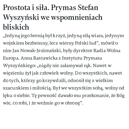
Prostota i siła. Prymas Stefan
Wyszyński we wspomnieniach
bliskich
„Jedyną jego bronią był krzyż, jedyną siłą wiara, jedynym
wojskiem bezbronny, lecz wierny Polski lud”, mówił o
nim Jan Nowak-Jeziorański, były dyrektor Radia Wolna
Europa. Anna Rastawicka z Instytutu Prymasa
Wyszyńskiego: „nigdy nie załamywał rąk. Nawet w
więzieniu żył jak człowiek wolny. Do wszystkich, nawet
do tych, którzy go krzywdzili, odnosił się z wielkim
szacunkiem i miłością. Był we wszystkim sobą, wolny od
lęku o siebie. Tę pewność dawało mu przekonanie, że Bóg
wie, co robi, i że weźmie go w obronę”.