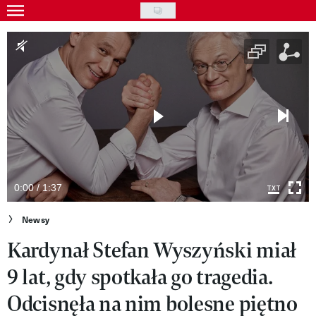
Skip
to
Gwiazdy
main
Ludzie
content
Moda
Uroda
Styl życia
Kultura
0:00 / 1:37
Wideo
Newsy
Kardynał Stefan Wyszyński miał
Nasze akcje
9 lat, gdy spotkała go tragedia.
VIVA!ART
Odcisnęła na nim bolesne piętno
VIVA!MODA