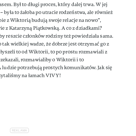
sem. Był to długi proces, który dalej trwa. W jej
 była to żałoba po utracie rodzeństwa, ale również
obie z Wiktorią budują swoje relacje na nowo”,
e z Katarzyną Piątkowską. A co z dziadkami?
y reszcie członków rodziny też powiedziała sama.
 tak wielkiej wadze, że dobrze jest otrzymać go z
łyszeli to od Wiktorii, to po prostu rozmawiali z
kazali, rozmawialiby o Wiktorii i to
 ludzie potrzebują prostych komunikatów. Jak się
czytaliśmy na łamach VIVY!