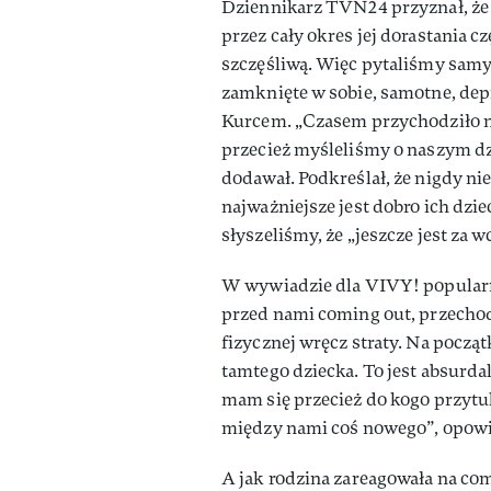
Dziennikarz TVN24 przyznał, że z
przez cały okres jej dorastania c
szczęśliwą. Więc pytaliśmy samyc
zamknięte w sobie, samotne, de
Kurcem. „Czasem przychodziło na
przecież myśleliśmy o naszym dzie
dodawał. Podkreślał, że nigdy ni
najważniejsze jest dobro ich dzie
słyszeliśmy, że „jeszcze jest za 
W wywiadzie dla VIVY! popularny
przed nami coming out, przechod
fizycznej wręcz straty. Na począ
tamtego dziecka. To jest absurdal
mam się przecież do kogo przytulić
między nami coś nowego”, opowi
A jak rodzina zareagowała na com