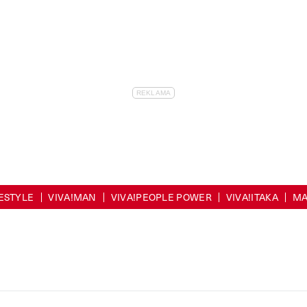
FESTYLE
VIVA!MAN
VIVA!PEOPLE POWER
VIVA!ITAKA
MA