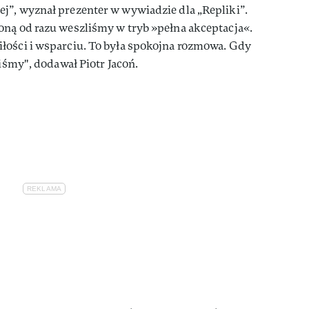
j”, wyznał prezenter w wywiadzie dla „Repliki”.
oną od razu weszliśmy w tryb »pełna akceptacja«.
łości i wsparciu. To była spokojna rozmowa. Gdy
liśmy", dodawał Piotr Jacoń.