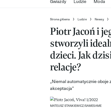
Gwiazdy
Ludzie
Moda
Strona główna
Ludzie
Newsy
Piotr Jacoń i 
stworzyli idea
dzieci. Jak dzi
relacje?
„Niemal automatycznie oboje z
akceptacja”
MATEUSZ STANKIEWICZ/SAMESAME