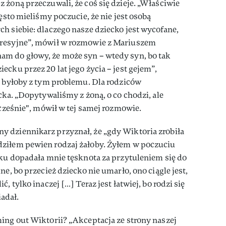
 żoną przeczuwali, że coś się dzieje. „Właściwie
zęsto mieliśmy poczucie, że nie jest osobą
h siebie: dlaczego nasze dziecko jest wycofane,
presyjne”, mówił w rozmowie z Mariuszem
m do głowy, że może syn – wtedy syn, bo tak
cku przez 20 lat jego życia – jest gejem”,
e byłoby z tym problemu. Dla rodziców
cka. „Dopytywaliśmy z żoną, o co chodzi, ale
wcześnie", mówił w tej samej rozmowie.
 dziennikarz przyznał, że „gdy Wiktoria zrobiła
ziłem pewien rodzaj żałoby. Żyłem w poczuciu
tku dopadała mnie tęsknota za przytuleniem się do
ne, bo przecież dziecko nie umarło, ono ciągle jest,
, tylko inaczej […] Teraz jest łatwiej, bo rodzi się
adał.
ing out Wiktorii? „Akceptacja ze strony naszej