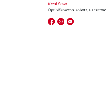
Karol Sowa
Opublikowano: sobota, 10 czerwc
Udostępnij na facebook
Udostępnij na whatsapp
E-mail do przyjaciela