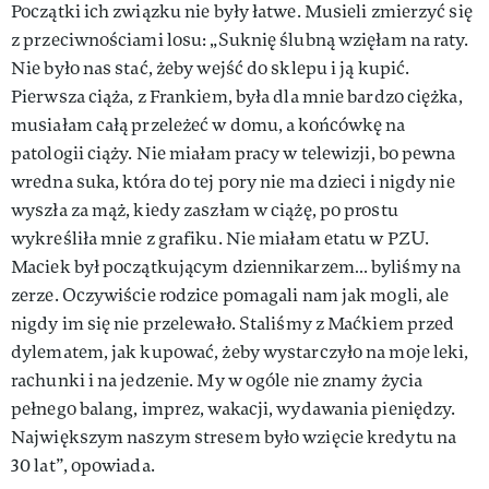
Początki ich związku nie były łatwe. Musieli zmierzyć się
z przeciwnościami losu: „Suknię ślubną wzięłam na raty.
Nie było nas stać, żeby wejść do sklepu i ją kupić.
Pierwsza ciąża, z Frankiem, była dla mnie bardzo ciężka,
musiałam całą przeleżeć w domu, a końcówkę na
patologii ciąży. Nie miałam pracy w telewizji, bo pewna
wredna suka, która do tej pory nie ma dzieci i nigdy nie
wyszła za mąż, kiedy zaszłam w ciążę, po prostu
wykreśliła mnie z grafiku. Nie miałam etatu w PZU.
Maciek był początkującym dziennikarzem… byliśmy na
zerze. Oczywiście rodzice pomagali nam jak mogli, ale
nigdy im się nie przelewało. Staliśmy z Maćkiem przed
dylematem, jak kupować, żeby wystarczyło na moje leki,
rachunki i na jedzenie. My w ogóle nie znamy życia
pełnego balang, imprez, wakacji, wydawania pieniędzy.
Największym naszym stresem było wzięcie kredytu na
30 lat”, opowiada.