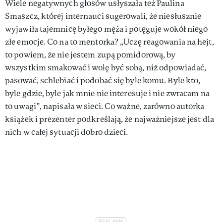
Wiele negatywnych głosów usłyszała też Paulina
Smaszcz, której internauci sugerowali, że niesłusznie
wyjawiła tajemnicę byłego męża i potęguje wokół niego
złe emocje. Co na to mentorka? „Uczę reagowania na hejt,
to powiem, że nie jestem zupą pomidorową, by
wszystkim smakować i wolę być sobą, niż odpowiadać,
pasować, schlebiać i podobać się byle komu. Byle kto,
byle gdzie, byle jak mnie nie interesuje i nie zwracam na
to uwagi”, napisała w sieci. Co ważne, zarówno autorka
książek i prezenter podkreślają, że najważniejsze jest dla
nich w całej sytuacji dobro dzieci.