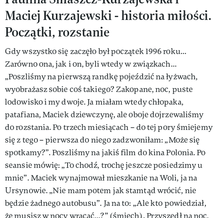
Maciej Kurzajewski - historia miłości.
Początki, rozstanie
Gdy wszystko się zaczęło był początek 1996 roku...
Zarówno ona, jak i on, byli wtedy w związkach...
„Poszliśmy na pierwszą randkę pojeździć na łyżwach,
wyobrażasz sobie coś takiego? Zakopane, noc, puste
lodowisko i my dwoje. Ja miałam wtedy chłopaka,
patafiana, Maciek dziewczynę, ale oboje dojrzewaliśmy
do rozstania. Po trzech miesiącach – do tej pory śmiejemy
się z tego – pierwsza do niego zadzwoniłam: „Może się
spotkamy?”. Poszliśmy na jakiś film do kina Polonia. Po
seansie mówię: „To chodź, trochę jeszcze posiedzimy u
mnie”. Maciek wynajmował mieszkanie na Woli, ja na
Ursynowie. „Nie mam potem jak stamtąd wrócić, nie
będzie żadnego autobusu”. Ja na to: „Ale kto powiedział,
że musisz w nocy wracać…?” (śmiech). Przyszedł na noc,