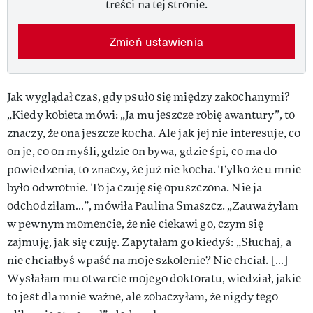
treści na tej stronie.
Zmień ustawienia
Jak wyglądał czas, gdy psuło się między zakochanymi?
„Kiedy kobieta mówi: „Ja mu jeszcze robię awantury”, to
znaczy, że ona jeszcze kocha. Ale jak jej nie interesuje, co
on je, co on myśli, gdzie on bywa, gdzie śpi, co ma do
powiedzenia, to znaczy, że już nie kocha. Tylko że u mnie
było odwrotnie. To ja czuję się opuszczona. Nie ja
odchodziłam…”, mówiła Paulina Smaszcz. „Zauważyłam
w pewnym momencie, że nie ciekawi go, czym się
zajmuję, jak się czuję. Zapytałam go kiedyś: „Słuchaj, a
nie chciałbyś wpaść na moje szkolenie? Nie chciał. […]
Wysłałam mu otwarcie mojego doktoratu, wiedział, jakie
to jest dla mnie ważne, ale zobaczyłam, że nigdy tego