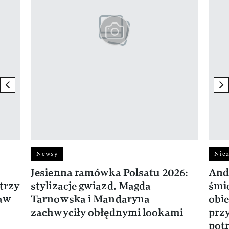
previous element
ne
Newsy
Niez
Jesienna ramówka Polsatu 2026:
And
trzy
stylizacje gwiazd. Magda
śmie
ław
Tarnowska i Mandaryna
obie
zachwyciły obłędnymi lookami
prz
potr