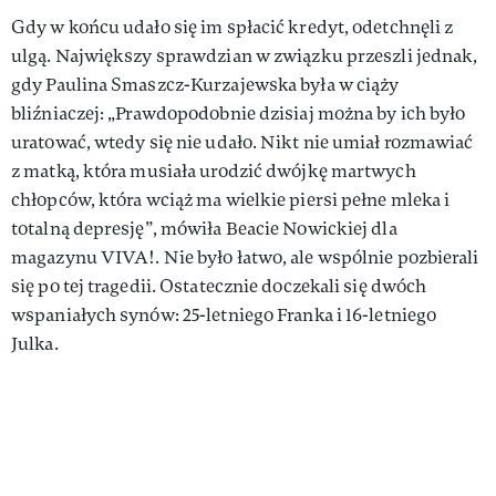
Gdy w końcu udało się im spłacić kredyt, odetchnęli z
ulgą. Największy sprawdzian w związku przeszli jednak,
gdy Paulina Smaszcz-Kurzajewska była w ciąży
bliźniaczej: „Prawdopodobnie dzisiaj można by ich było
uratować, wtedy się nie udało. Nikt nie umiał rozmawiać
z matką, która musiała urodzić dwójkę martwych
chłopców, która wciąż ma wielkie piersi pełne mleka i
totalną depresję”, mówiła Beacie Nowickiej dla
magazynu VIVA!. Nie było łatwo, ale wspólnie pozbierali
się po tej tragedii. Ostatecznie doczekali się dwóch
wspaniałych synów: 25-letniego Franka i 16-letniego
Julka.