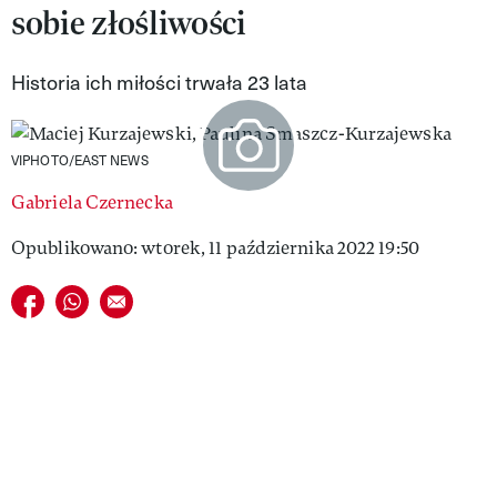
sobie złośliwości
VIVA!LIFESTYLE
VIVA!MAN
Historia ich miłości trwała 23 lata
VIVA!PEOPLE POWER
VIPHOTO/EAST NEWS
VIVA!ITAKA
Gabriela Czernecka
MAGAZYN VIVA!
Opublikowano: wtorek, 11 października 2022 19:50
Udostępnij na facebook
Udostępnij na whatsapp
E-mail do przyjaciela