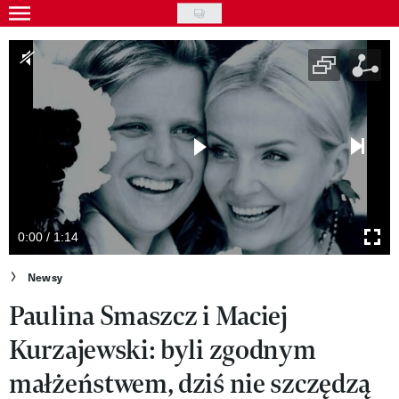
Skip
to
Gwiazdy
main
Ludzie
content
Moda
Uroda
Styl życia
Kultura
0:00 / 1:14
Wideo
Newsy
Paulina Smaszcz i Maciej
Nasze akcje
Kurzajewski: byli zgodnym
VIVA!ART
małżeństwem, dziś nie szczędzą
VIVA!MODA