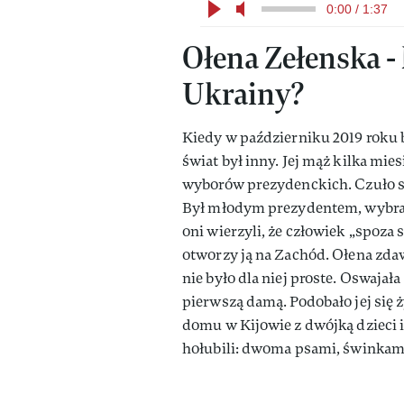
0:00 / 1:37
Ołena Zełenska -
Ukrainy?
Kiedy w październiku 2019 roku br
świat był inny. Jej mąż kilka mi
wyborów prezydenckich. Czuło si
Był młodym prezydentem, wybra
oni wierzyli, że człowiek „spoza
otworzy ją na Zachód. Ołena zda
nie było dla niej proste. Oswajał
pierwszą damą. Podobało jej się 
domu w Kijowie z dwójką dzieci 
hołubili: dwoma psami, świnkam