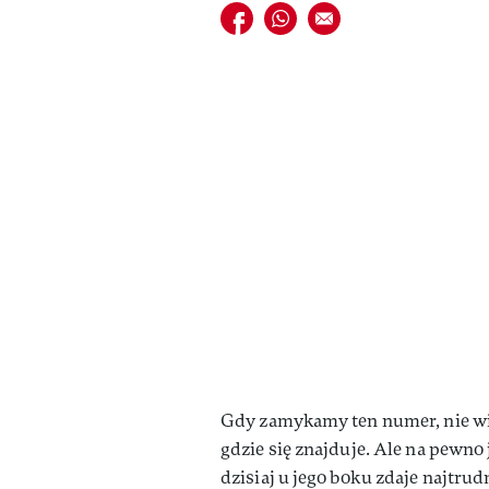
Udostępnij na facebook
Udostępnij na whatsapp
E-mail do przyjaciela
Gdy zamykamy ten numer, nie wia
gdzie się znajduje. Ale na pewno
dzisiaj u jego boku zdaje najtrud