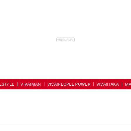
FESTYLE
VIVA!MAN
VIVA!PEOPLE POWER
VIVA!ITAKA
MA