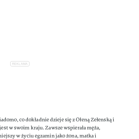
domo, co dokładnie dzieje się z Ołeną Zełenską i
 jest w swoim kraju. Zawsze wspierała męża,
niejszy w życiu egzamin jako żona, matka i