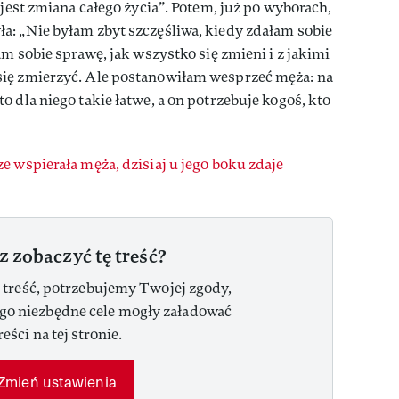
 jest zmiana całego życia”. Potem, już po wyborach,
a: „Nie byłam zbyt szczęśliwa, kiedy zdałam sobie
am sobie sprawę, jak wszystko się zmieni i z jakimi
się zmierzyć. Ale postanowiłam wesprzeć męża: na
 dla niego takie łatwe, a on potrzebuje kogoś, kto
 wspierała męża, dzisiaj u jego boku zdaje
z zobaczyć tę treść?
 treść, potrzebujemy Twojej zgody,
ego niezbędne cele mogły załadować
reści na tej stronie.
Zmień ustawienia