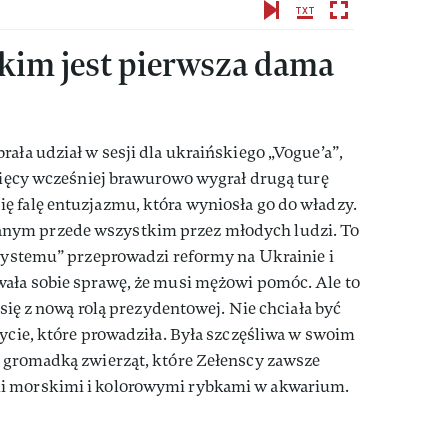
 kim jest pierwsza dama
ała udział w sesji dla ukraińskiego „Vogue’a”,
esięcy wcześniej brawurowo wygrał drugą turę
ę falę entuzjazmu, która wyniosła go do władzy.
nym przede wszystkim przez młodych ludzi. To
 systemu” przeprowadzi reformy na Ukrainie i
wała sobie sprawę, że musi mężowi pomóc. Ale to
a się z nową rolą prezydentowej. Nie chciała być
życie, które prowadziła. Była szczęśliwa w swoim
i gromadką zwierząt, które Zełenscy zawsze
i morskimi i kolorowymi rybkami w akwarium.