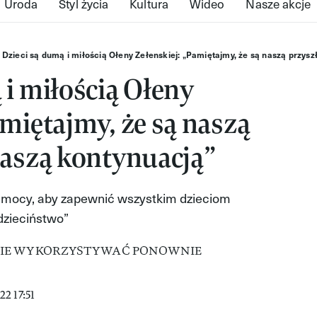
Uroda
Styl życia
Kultura
Wideo
Nasze akcje
Dzieci są dumą i miłością Ołeny Zełenskiej: „Pamiętajmy, że są naszą przysz
 i miłością Ołeny
amiętajmy, że są naszą
naszą kontynuacją”
 mocy, aby zapewnić wszystkim dzieciom
dzieciństwo”
2 17:51