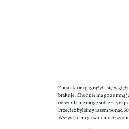
Żona aktora pogrążyła się w głęb
brakuje. Choć nie ma go ze mną ju
odszedł i nie mogę sobie z tym p
Przecież byliśmy razem ponad 50 l
Wszystko mi go w domu przypom