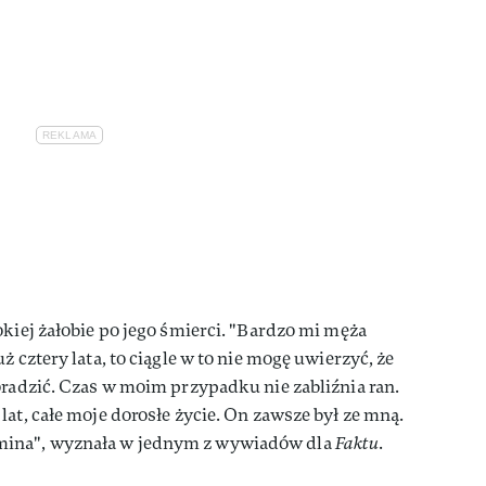
okiej żałobie po jego śmierci. "Bardzo mi męża
ż cztery lata, to ciągle w to nie mogę uwierzyć, że
oradzić. Czas w moim przypadku nie zabliźnia ran.
at, całe moje dorosłe życie. On zawsze był ze mną.
ina", wyznała w jednym z wywiadów dla
Faktu
.