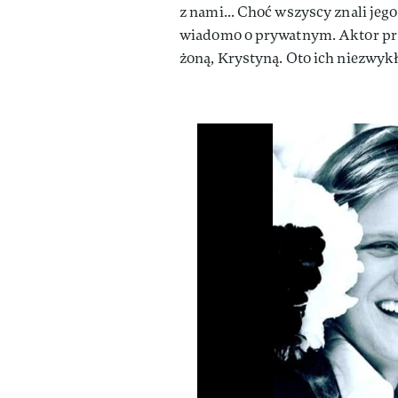
z nami... Choć wszyscy znali jeg
wiadomo o prywatnym. Aktor prz
żoną, Krystyną. Oto ich niezwykła