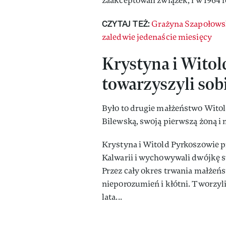
zaakceptowali związek, i w 1964 r
CZYTAJ TEŻ:
Grażyna Szapołows
zaledwie jedenaście miesięcy
Krystyna i Witol
towarzyszyli sob
Było to drugie małżeństwo Witold
Bilewską, swoją pierwszą żoną i 
Krystyna i Witold Pyrkoszowie p
Kalwarii i wychowywali dwójkę sw
Przez cały okres trwania małżeń
nieporozumień i kłótni. Tworzyli
lata...