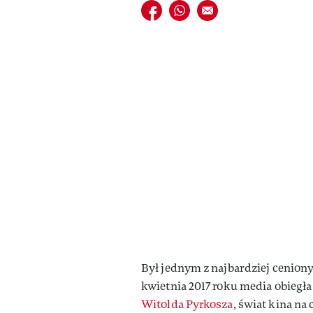
Udostępnij na facebook
Udostępnij na whatsapp
E-mail do przyjaciela
Był jednym z najbardziej ceniony
kwietnia 2017 roku media obiegł
Witolda Pyrkosza
, świat kina na