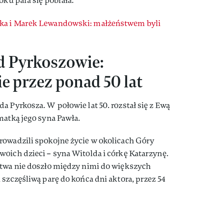
oku para się pobrała.
ka i Marek Lewandowski: małżeństwem byli
d Pyrkoszowie:
ie przez ponad 50 lat
a Pyrkosza. W połowie lat 50. rozstał się z Ewą
matką jego syna Pawła.
rowadzili spokojne życie w okolicach Góry
oich dzieci – syna Witolda i córkę Katarzynę.
stwa nie doszło między nimi do większych
 szczęśliwą parę do końca dni aktora, przez 54