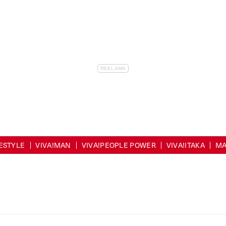
FESTYLE
VIVA!MAN
VIVA!PEOPLE POWER
VIVA!ITAKA
MA