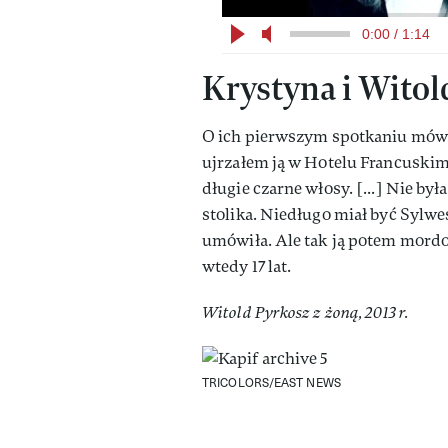
0:00 / 1:14
Krystyna i Witold
O ich pierwszym spotkaniu mówił
ujrzałem ją w Hotelu Francuskim
długie czarne włosy. [...] Nie był
stolika. Niedługo miał być Sylwest
umówiła. Ale tak ją potem mordo
wtedy 17 lat.
Witold Pyrkosz z żoną, 2013 r.
TRICOLORS/EAST NEWS