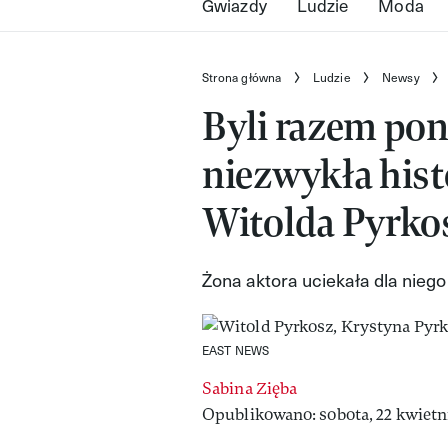
Gwiazdy
Ludzie
Moda
Strona główna
Ludzie
Newsy
Byli razem pona
niezwykła hist
Witolda Pyrk
Żona aktora uciekała dla niego
EAST NEWS
Sabina Zięba
Opublikowano: sobota, 22 kwietn