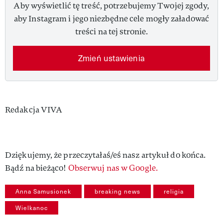
Aby wyświetlić tę treść, potrzebujemy Twojej zgody,
aby Instagram i jego niezbędne cele mogły załadować
treści na tej stronie.
Zmień ustawienia
Authors
Redakcja VIVA
Dziękujemy, że przeczytałaś/eś nasz artykuł do końca.
Bądź na bieżąco!
Obserwuj nas w Google.
Anna Samusionek
breaking news
religia
Wielkanoc