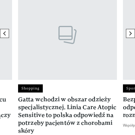
previous element
ne
Shopping
Spor
rcu
Gatta wchodzi w obszar odzieży
Bez
specjalistycznej. Linia Care Atopic
odp
ączy
Sensitive to polska odpowiedź na
roz
potrzeby pacjentów z chorobami
Współp
skóry