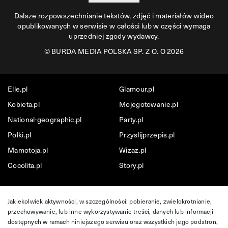
Dalsze rozpowszechnianie tekstów, zdjęć i materiałów wideo
opublikowanych w serwisie w całości lub w części wymaga
uprzedniej zgody wydawcy.
©
BURDA MEDIA POLSKA SP. Z O. O 2026
Elle.pl
Glamour.pl
Kobieta.pl
Mojegotowanie.pl
National-geographic.pl
Party.pl
Polki.pl
Przyslijprzepis.pl
Mamotoja.pl
Wizaz.pl
Cocolita.pl
Story.pl
Jakiekolwiek aktywności, w szczególności: pobieranie, zwielokrotnianie,
przechowywanie, lub inne wykorzystywanie treści, danych lub informacji
dostępnych w ramach niniejszego serwisu oraz wszystkich jego podstron,