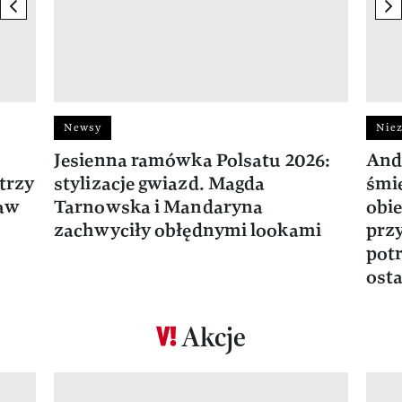
previous element
ne
Newsy
Niez
Jesienna ramówka Polsatu 2026:
And
trzy
stylizacje gwiazd. Magda
śmie
ław
Tarnowska i Mandaryna
obie
zachwyciły obłędnymi lookami
prz
potr
osta
Akcje
Pokazywanie elementu 1 z 17