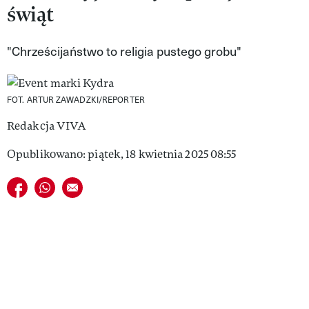
świąt
VIVA!LIFESTYLE
VIVA!MAN
"Chrześcijaństwo to religia pustego grobu"
VIVA!PEOPLE POWER
FOT. ARTUR ZAWADZKI/REPORTER
VIVA!ITAKA
Redakcja VIVA
MAGAZYN VIVA!
Opublikowano: piątek, 18 kwietnia 2025 08:55
Udostępnij na facebook
Udostępnij na whatsapp
E-mail do przyjaciela