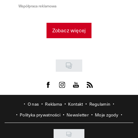
Współpraca reklamowa
Zobacz więcej
Visit us on Facebook
Visit us on Instagram
Visit us on Youtube
Visit us on Rss
O nas
Reklama
Kontakt
Regulamin
Polityka prywatności
Newsletter
Moje zgody