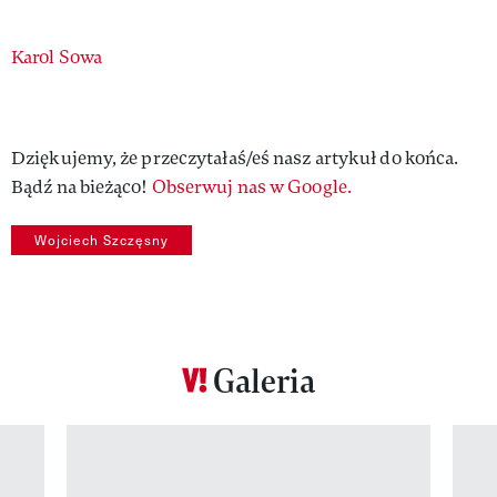
Authors
Karol Sowa
Dziękujemy, że przeczytałaś/eś nasz artykuł do końca.
Bądź na bieżąco!
Obserwuj nas w Google.
Wojciech Szczęsny
Galeria
Pokazywanie elementu 1 z 12