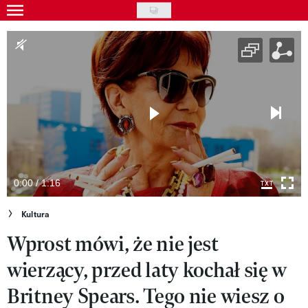
Skip
to
Gwiazdy
main
Ludzie
content
Moda
Uroda
Styl życia
Kultura
0:00 / 1:16
Wideo
Kultura
Wprost mówi, że nie jest
Nasze akcje
wierzący, przed laty kochał się w
VIVA!ART
Britney Spears. Tego nie wiesz o
VIVA!MODA