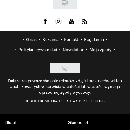
Visit us on Facebook
Visit us on Instagram
Visit us on Youtube
Visit us on Rss
O nas
Reklama
Kontakt
Regulamin
Polityka prywatności
Newsletter
Moje zgody
Dalsze rozpowszechnianie tekstów, zdjęć i materiałów wideo
opublikowanych w serwisie w całości lub w części wymaga
uprzedniej zgody wydawcy.
©
BURDA MEDIA POLSKA SP. Z O. O 2026
Elle.pl
Glamour.pl