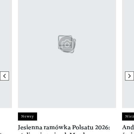
previous element
ne
Newsy
Niez
Jesienna ramówka Polsatu 2026:
And