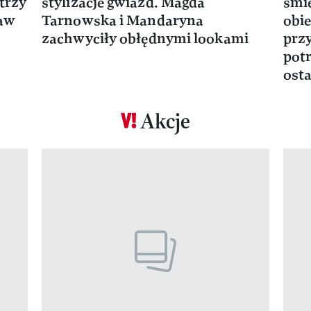
trzy
stylizacje gwiazd. Magda
śmie
ław
Tarnowska i Mandaryna
obie
zachwyciły obłędnymi lookami
prz
potr
osta
Akcje
Pokazywanie elementu 1 z 17