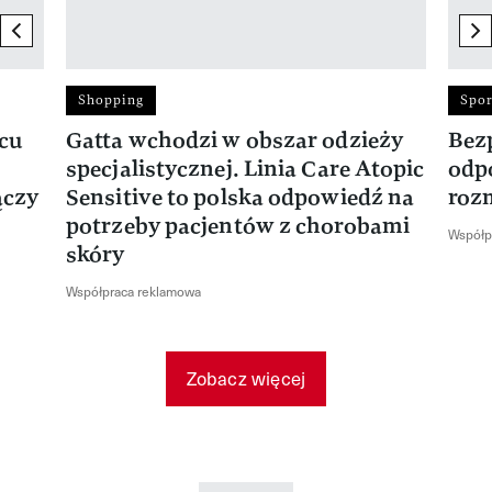
previous element
ne
Shopping
Spor
rcu
Gatta wchodzi w obszar odzieży
Bez
specjalistycznej. Linia Care Atopic
odp
ączy
Sensitive to polska odpowiedź na
roz
potrzeby pacjentów z chorobami
Współp
skóry
Współpraca reklamowa
Zobacz więcej