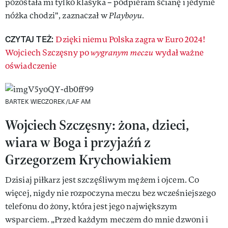
pozostała mi tylko klasyka – podpieram ścianę i jedynie
nóżka chodzi", zaznaczał w
Playboyu.
CZYTAJ TEŻ:
Dzięki niemu Polska zagra w Euro 2024!
Wojciech Szczęsny po
wygranym meczu
wydał ważne
oświadczenie
BARTEK WIECZOREK/LAF AM
Wojciech Szczęsny: żona, dzieci,
wiara w Boga i przyjaźń z
Grzegorzem Krychowiakiem
Dzisiaj piłkarz jest szczęśliwym mężem i ojcem. Co
więcej, nigdy nie rozpoczyna meczu bez wcześniejszego
telefonu do żony, która jest jego największym
wsparciem. „Przed każdym meczem do mnie dzwoni i