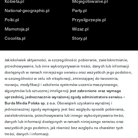
Kobieta.pl
Mojegotowanie.pl
National-geographic.pl
Party.pl
Polki.pl
Przyslijprzepis.pl
Mamotoja.pl
Wizaz.pl
Cocolita.pl
Story.pl
Jakiekolwiek aktywności, w szczególności: pobieranie, zwielokrotnianie,
przechowywanie, lub inne wykorzystywanie treści, danych lub informacji
dostępnych w ramach niniejszego serwisu oraz wszystkich jego podstron,
w szczególności w celu ich eksploracji, zmierzającej do tworzenia,
rozwoju, modyfikacji i szkolenia systemów uczenia maszynowego,
algorytmów lub sztucznej inteligencji
jest zabronione oraz wymaga
uprzedniej, jednoznacznie wyrażonej zgody administratora serwisu –
Burda Media Polska sp. z o.o.
Obowiązek uzyskania wyraźnej i
jednoznacznej zgody wymagany jest bez względu sposób pobierania,
zwielokrotniania, przechowywania lub innego wykorzystywania treści,
danych lub informacji dostępnych w ramach niniejszego serwisu oraz
wszystkich jego podstron, jak również bez względu na charakter tych
treści, danych i informacji.