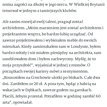
nożna zagości na dłużej w jego sercu. W Wielkiej Brytanii
trenował w jednym z tamtejszych klubów.
Ale zanim rozwijał swój talent, pragnął zostać
architektem. „Moim marzeniem jest zostać architektem i
projektantem wnętrz, bo bardzo lubię urządzać. Od
zawsze projektowałem i wybierałem meble do swoich
mieszkań. Kiedy zamieszkałem sam w Londynie, byłem
bardzo młody i nie miałem pieniędzy na architekta, sam
umeblowałem dom i byłem zachwycony. Myślę, że to
moja przyszłość", wyjaśniał w jednej z rozmów. O
początkach swojej kariery mówi z sentymentem.
„Roznosiłem na Grochowie ulotki po blokach. Całe dwa
dni. Zarobiłem ze 20 zł. A poza tym, będąc z babcią na
wakacjach w Dębkach, zawsze grałem na garnkach.
Płacili, żebym przestał. Potrafiłem w godzinę zarobić 60
zeta", opowiadał.