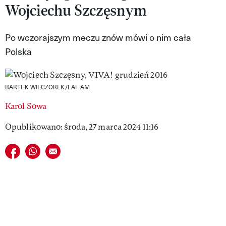
Wojciechu Szczęsnym
VIVA!LIFESTYLE
VIVA!MAN
Po wczorajszym meczu znów mówi o nim cała
Polska
VIVA!PEOPLE POWER
VIVA!ITAKA
BARTEK WIECZOREK/LAF AM
MAGAZYN VIVA!
Karol Sowa
Opublikowano: środa, 27 marca 2024 11:16
Udostępnij na facebook
Udostępnij na whatsapp
E-mail do przyjaciela