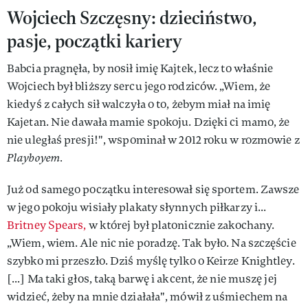
Wojciech Szczęsny: dzieciństwo,
pasje, początki kariery
Babcia pragnęła, by nosił imię Kajtek, lecz to właśnie
Wojciech był bliższy sercu jego rodziców. „Wiem, że
kiedyś z całych sił walczyła o to, żebym miał na imię
Kajetan. Nie dawała mamie spokoju. Dzięki ci mamo, że
nie uległaś presji!", wspominał w 2012 roku w rozmowie z
Playboyem.
Już od samego początku interesował się sportem. Zawsze
w jego pokoju wisiały plakaty słynnych piłkarzy i...
Britney Spears,
w której był platonicznie zakochany.
„Wiem, wiem. Ale nic nie poradzę. Tak było. Na szczęście
szybko mi przeszło. Dziś myślę tylko o Keirze Knightley.
[...] Ma taki głos, taką barwę i akcent, że nie muszę jej
widzieć, żeby na mnie działała", mówił z uśmiechem na