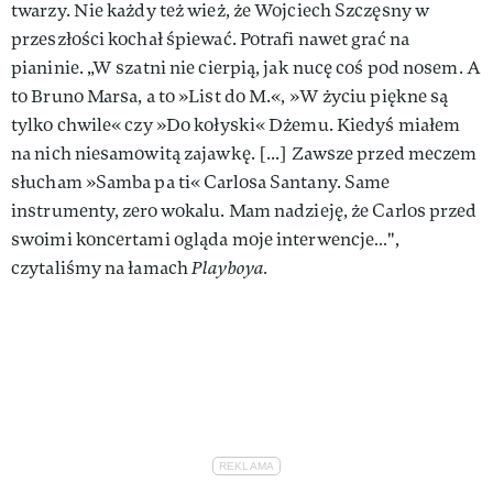
twarzy. Nie każdy też wież, że Wojciech Szczęsny w
przeszłości kochał śpiewać. Potrafi nawet grać na
pianinie. „W szatni nie cierpią, jak nucę coś pod nosem. A
to Bruno Marsa, a to »List do M.«, »W życiu piękne są
tylko chwile« czy »Do kołyski« Dżemu. Kiedyś miałem
na nich niesamowitą zajawkę. [...] Zawsze przed meczem
słucham »Samba pa ti« Carlosa Santany. Same
instrumenty, zero wokalu. Mam nadzieję, że Carlos przed
swoimi koncertami ogląda moje interwencje…",
czytaliśmy na łamach
Playboya.