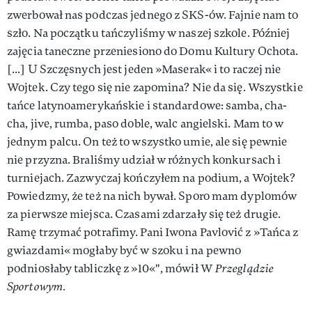
zwerbował nas podczas jednego z SKS-ów. Fajnie nam to
szło. Na początku tańczyliśmy w naszej szkole. Później
zajęcia taneczne przeniesiono do Domu Kultury Ochota.
[...] U Szczęsnych jest jeden »Maserak« i to raczej nie
Wojtek. Czy tego się nie zapomina? Nie da się. Wszystkie
tańce latynoamerykańskie i standardowe: samba, cha-
cha, jive, rumba, paso doble, walc angielski. Mam to w
jednym palcu. On też to wszystko umie, ale się pewnie
nie przyzna. Braliśmy udział w różnych konkursach i
turniejach. Zazwyczaj kończyłem na podium, a Wojtek?
Powiedzmy, że też na nich bywał. Sporo mam dyplomów
za pierwsze miejsca. Czasami zdarzały się też drugie.
Ramę trzymać potrafimy. Pani Iwona Pavlović z »Tańca z
gwiazdami« mogłaby być w szoku i na pewno
podniosłaby tabliczkę z »10«", mówił W
Przeglądzie
Sportowym.