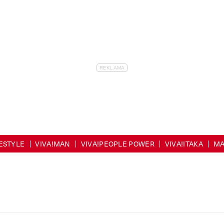
FESTYLE
VIVA!MAN
VIVA!PEOPLE POWER
VIVA!ITAKA
MA