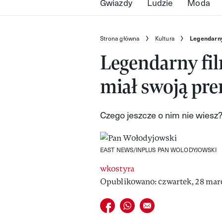
Gwiazdy
Ludzie
Moda
Strona główna
Kultura
Legendarny
Legendarny fi
miał swoją pre
Czego jeszcze o nim nie wiesz
EAST NEWS/INPLUS PAN WOLODYJOWSKI
wkostyra
Opublikowano: czwartek, 28 marc
Udostępnij na facebook
Udostępnij na whatsapp
E-mail do przyjaciela