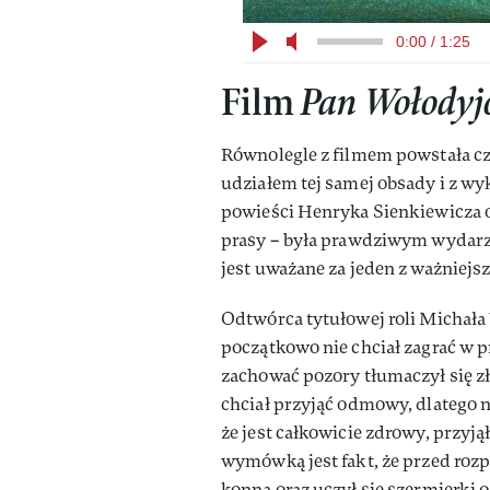
0:00 / 1:25
Film
Pan Wołodyj
Równolegle z filmem powstała cz
udziałem tej samej obsady i z wy
powieści Henryka Sienkiewicza 
prasy – była prawdziwym wydarze
jest uważane za jeden z ważniej
Odtwórca tytułowej roli Michał
początkowo nie chciał zagrać w p
zachować pozory tłumaczył się z
chciał przyjąć odmowy, dlatego n
że jest całkowicie zdrowy, przyją
wymówką jest fakt, że przed rozp
konną oraz uczył się szermierki 