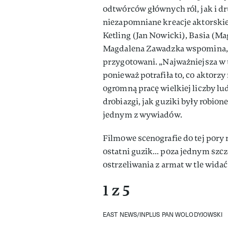
odtwórców głównych ról, jak i d
niezapomniane kreacje aktorskie
Ketling (Jan Nowicki), Basia (M
Magdalena Zawadzka wspomina, ż
przygotowani. „Najważniejsza w t
ponieważ potrafiła to, co aktorzy
ogromną pracę wielkiej liczby l
drobiazgi, jak guziki były robio
jednym z wywiadów.
Filmowe scenografie do tej pory 
ostatni guzik… poza jednym szcz
ostrzeliwania z armat w tle widać
1 z 5
EAST NEWS/INPLUS PAN WOLODYJOWSKI