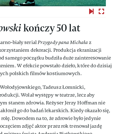
owski
kończy 50 lat
arno-biały serial
Przygody pana Michała
z
korzystaniem dekoracji. Produkcja ekranizacji
od samego początku budziła duże zainteresowanie
niem. W efekcie powstało dzieło, które do dzisiaj
szych polskich filmów kostiumowych.
a Wołodyjowskiego, Tadeusz Łomnicki,
rodukcji. Wolał występy w teatrze, lecz aby
łym stanem zdrowia. Reżyser Jerzy Hoffman nie
akłonił go do badań lekarskich. Kiedy okazało się,
ł rolę. Dowodem na to, że zdrowie było jedynie
oczęciem zdjęć aktor przez rok trenował jazdę
od mistrza świata Andrzeja Piątkowskiego.