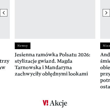
previous element
ne
Newsy
Niez
Jesienna ramówka Polsatu 2026:
And
trzy
stylizacje gwiazd. Magda
śmie
ław
Tarnowska i Mandaryna
obie
zachwyciły obłędnymi lookami
prz
potr
osta
Akcje