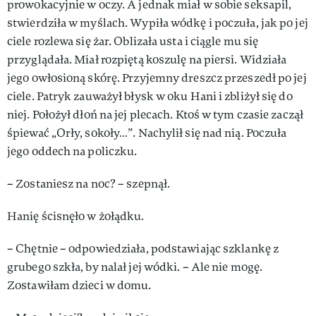
prowokacyjnie w oczy. A jednak miał w sobie seksapil,
stwierdziła w myślach. Wypiła wódkę i poczuła, jak po jej
ciele rozlewa się żar. Oblizała usta i ciągle mu się
przyglądała. Miał rozpiętą koszulę na piersi. Widziała
jego owłosioną skórę. Przyjemny dreszcz przeszedł po jej
ciele. Patryk zauważył błysk w oku Hani i zbliżył się do
niej. Położył dłoń na jej plecach. Ktoś w tym czasie zaczął
śpiewać „Orły, sokoły…”. Nachylił się nad nią. Poczuła
jego oddech na policzku.
– Zostaniesz na noc? – szepnął.
Hanię ścisnęło w żołądku.
– Chętnie – odpowiedziała, podstawiając szklankę z
grubego szkła, by nalał jej wódki. – Ale nie mogę.
Zostawiłam dzieci w domu.