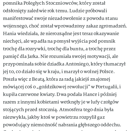
pomnika Poległych Stoczniowców, który został
odsłonięty zaledwie rok temu. Ludzie próbowali
manifestować swoje niezadowolenie z powodu stanu
wojennego, choć został wprowadzony zakaz zgromadzeń.
Hania wiedziała, że nierozsądne jest teraz okazywanie
niechęci, ale wpadła na pomysł wyjścia pod pomnik
trochę dla rozrywki, trochę dla buntu, a trochę przez
pamięć dla Jarka. Nie rozumiała swojej motywacji, ale
przypominała sobie dziadka Antoniego, który tłumaczył
jej to, co działo się w kraju, i marzył o wolnej Polsce.
Poszła więc z Beatą, która za radą jakiejś znajomej
mówiącej coś o „goździkowej rewolucji” w Portugalii, i
kupiła czerwone kwiaty. Dwa podała Hance i później
razem z innymi kobietami wetknęły je w lufy czołgów
stojących przed stocznią. Atmosfera tego dnia była
niezwykła, jakby ktoś w powietrzu rozpylił gaz
powodujący niemożność nabrania głębszego oddechu.