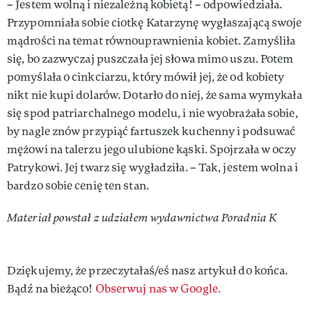
– Jestem wolną i niezależną kobietą! – odpowiedziała.
Przypomniała sobie ciotkę Katarzynę wygłaszającą swoje
mądrości na temat równouprawnienia kobiet. Zamyśliła
się, bo zazwyczaj puszczała jej słowa mimo uszu. Potem
pomyślała o cinkciarzu, który mówił jej, że od kobiety
nikt nie kupi dolarów. Dotarło do niej, że sama wymykała
się spod patriarchalnego modelu, i nie wyobrażała sobie,
by nagle znów przypiąć fartuszek kuchenny i podsuwać
mężowi na talerzu jego ulubione kąski. Spojrzała w oczy
Patrykowi. Jej twarz się wygładziła. – Tak, jestem wolna i
bardzo sobie cenię ten stan.
Materiał powstał z udziałem wydawnictwa Poradnia K
Dziękujemy, że przeczytałaś/eś nasz artykuł do końca.
Bądź na bieżąco!
Obserwuj nas w Google.