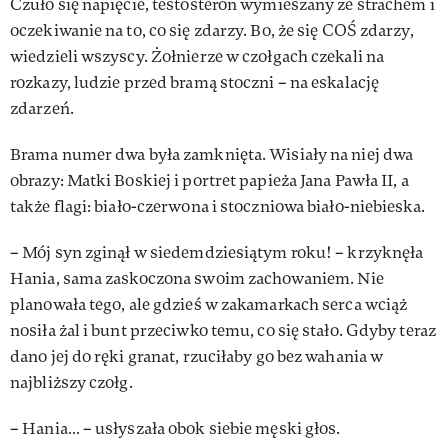
Czuło się napięcie, testosteron wymieszany ze strachem i
oczekiwanie na to, co się zdarzy. Bo, że się COŚ zdarzy,
wiedzieli wszyscy. Żołnierze w czołgach czekali na
rozkazy, ludzie przed bramą stoczni – na eskalację
zdarzeń.
Brama numer dwa była zamknięta. Wisiały na niej dwa
obrazy: Matki Boskiej i portret papieża Jana Pawła II, a
także flagi: biało-czerwona i stoczniowa biało-niebieska.
– Mój syn zginął w siedemdziesiątym roku! – krzyknęła
Hania, sama zaskoczona swoim zachowaniem. Nie
planowała tego, ale gdzieś w zakamarkach serca wciąż
nosiła żal i bunt przeciwko temu, co się stało. Gdyby teraz
dano jej do ręki granat, rzuciłaby go bez wahania w
najbliższy czołg.
– Hania… – usłyszała obok siebie męski głos.