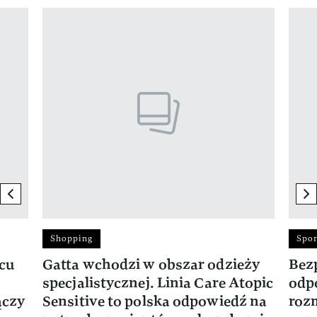
Pokazywanie elementu 1 z 17
previous element
ne
Shopping
Spor
rcu
Gatta wchodzi w obszar odzieży
Bez
specjalistycznej. Linia Care Atopic
odp
ączy
Sensitive to polska odpowiedź na
roz