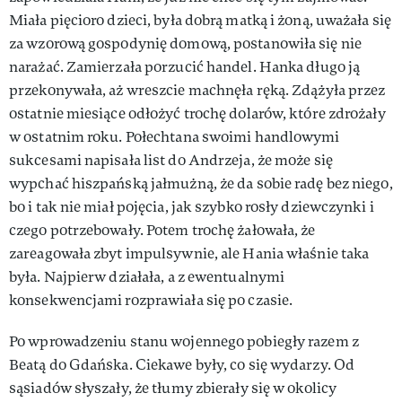
Miała pięcioro dzieci, była dobrą matką i żoną, uważała się
za wzorową gospodynię domową, postanowiła się nie
narażać. Zamierzała porzucić handel. Hanka długo ją
przekonywała, aż wreszcie machnęła ręką. Zdążyła przez
ostatnie miesiące odłożyć trochę dolarów, które zdrożały
w ostatnim roku. Połechtana swoimi handlowymi
sukcesami napisała list do Andrzeja, że może się
wypchać hiszpańską jałmużną, że da sobie radę bez niego,
bo i tak nie miał pojęcia, jak szybko rosły dziewczynki i
czego potrzebowały. Potem trochę żałowała, że
zareagowała zbyt impulsywnie, ale Hania właśnie taka
była. Najpierw działała, a z ewentualnymi
konsekwencjami rozprawiała się po czasie.
Po wprowadzeniu stanu wojennego pobiegły razem z
Beatą do Gdańska. Ciekawe były, co się wydarzy. Od
sąsiadów słyszały, że tłumy zbierały się w okolicy