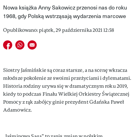
Nowa książka Anny Sakowicz przenosi nas do roku
VIVA!LIFESTYLE
1968, gdy Polską wstrząsają wydarzenia marcowe
VIVA!MAN
Opublikowano: piątek, 29 października 2021 12:58
VIVA!PEOPLE POWER
Udostępnij na facebook
Udostępnij na whatsapp
E-mail do przyjaciela
VIVA!ITAKA
MAGAZYN VIVA!
Siostry Jaśmińskie są coraz starsze, a na scenę wkracza
młodsze pokolenie ze swoimi przeżyciami i dylematami.
Historia rodziny urywa się w dramatycznym roku 2019,
kiedy to podczas Finału Wielkiej Orkiestry Świątecznej
Pomocy z rąk zabójcy ginie prezydent Gdańska Paweł
Adamowicz.
„Jaśminowa Saga” to zapis zmian w polskim