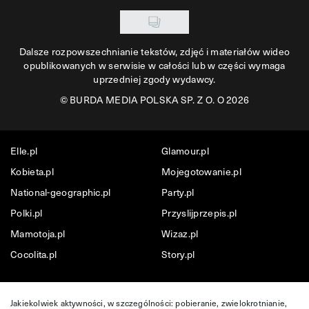
Dalsze rozpowszechnianie tekstów, zdjęć i materiałów wideo
opublikowanych w serwisie w całości lub w części wymaga
uprzedniej zgody wydawcy.
©
BURDA MEDIA POLSKA SP. Z O. O 2026
Elle.pl
Glamour.pl
Kobieta.pl
Mojegotowanie.pl
National-geographic.pl
Party.pl
Polki.pl
Przyslijprzepis.pl
Mamotoja.pl
Wizaz.pl
Cocolita.pl
Story.pl
Jakiekolwiek aktywności, w szczególności: pobieranie, zwielokrotnianie,