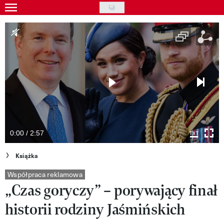
Skip
to
Gwiazdy
main
Ludzie
content
Moda
Uroda
Styl życia
Kultura
0:00 / 2:57
Wideo
Książka
Nasze akcje
Współpraca reklamowa
„Czas goryczy” – porywający finał
VIVA!ART
historii rodziny Jaśmińskich
VIVA!MODA