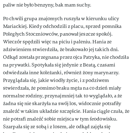
paliw nie było benzyny, bak mam suchy.
Po chwili grupa znajomych ruszyła w kierunku ulicy
Mariackiej. Kiedy odchodzili z placu, sprzed pomnika
Poległych Stoczniowców, panował jeszcze spokój.
Wieczór spędzili więc na piciu i paleniu. Hania ze
zdziwieniem stwierdziła, że brakowało jej takich dni.
Odkąd została przegnana przez ojca Patryka, nie chodziła
na prywatki. Spotykała się jedynie z Beatą, czasami
odwiedzała inne koleżanki, również żony marynarzy.
Przyglądała się, jakie wiodły życie, i z podziwem
stwierdzała, że pomimo braku męża na co dzień miały
normalne rodziny, przynajmniej tak to wyglądało, a że
żadna się nie skarżyła na swój los, widocznie potrafiły
znaleźć w takim układzie szczęście. Hania ciągle czuła, że
nie potrafi znaleźć sobie miejsca w tym środowisku.
Szarpała się ze sobą i z losem, ale odkąd zajęła się