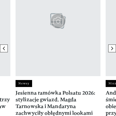
previous element
ne
Newsy
Niez
Jesienna ramówka Polsatu 2026:
And
trzy
stylizacje gwiazd. Magda
śmie
ław
Tarnowska i Mandaryna
obie
zachwyciły obłędnymi lookami
prz