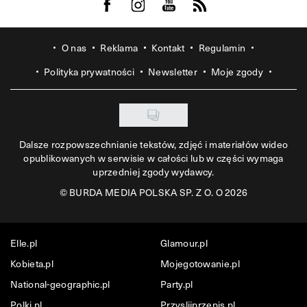
Visit us on Facebook
Visit us on Instagram
Visit us on Youtube
Visit us on Rss
O nas
Reklama
Kontakt
Regulamin
Polityka prywatności
Newsletter
Moje zgody
Dalsze rozpowszechnianie tekstów, zdjęć i materiałów wideo
opublikowanych w serwisie w całości lub w części wymaga
uprzedniej zgody wydawcy.
©
BURDA MEDIA POLSKA SP. Z O. O 2026
Elle.pl
Glamour.pl
Kobieta.pl
Mojegotowanie.pl
National-geographic.pl
Party.pl
Polki.pl
Przyslijprzepis.pl