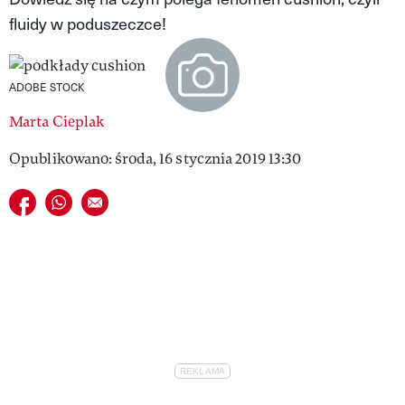
fluidy w poduszeczce!
VIVA!LIFESTYLE
VIVA!MAN
ADOBE STOCK
VIVA!PEOPLE POWER
Marta Cieplak
VIVA!ITAKA
Opublikowano: środa, 16 stycznia 2019 13:30
MAGAZYN VIVA!
Udostępnij na facebook
Udostępnij na whatsapp
E-mail do przyjaciela