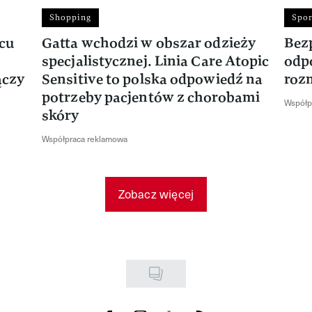
Shopping
Spor
rcu
Gatta wchodzi w obszar odzieży
Bez
specjalistycznej. Linia Care Atopic
odp
ączy
Sensitive to polska odpowiedź na
roz
potrzeby pacjentów z chorobami
Współp
skóry
Współpraca reklamowa
Zobacz więcej