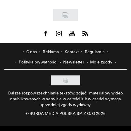
Visit us on Facebook
Visit us on Instagram
Visit us on Youtube
Visit us on Rss
O nas
Reklama
Kontakt
Regulamin
Polityka prywatności
Newsletter
Moje zgody
Dalsze rozpowszechnianie tekstów, zdjęć i materiałów wideo
opublikowanych w serwisie w całości lub w części wymaga
uprzedniej zgody wydawcy.
©
BURDA MEDIA POLSKA SP. Z O. O 2026