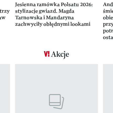
Jesienna ramówka Polsatu 2026:
And
trzy
stylizacje gwiazd. Magda
śmie
ław
Tarnowska i Mandaryna
obie
zachwyciły obłędnymi lookami
prz
potr
osta
Akcje
Pokazywanie elementu 1 z 17