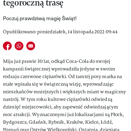
tegoroczną trasę
VIVA!LIFESTYLE
Poczuj prawdziwą magię Świąt!
VIVA!MAN
Opublikowano: poniedziałek, 14 listopada 2022 09:44
VIVA!PEOPLE POWER
VIVA!ITAKA
Udostępnij na facebook
Udostępnij na whatsapp
E-mail do przyjaciela
MAGAZYN VIVA!
Mija już prawie 30 lat, odkąd Coca-Cola do swojej
kampanii świątecznej wprowadziła jedyne w swoim
rodzaju czerwone ciężarówki. Od tamtej pory marka na
stałe wpisała się w świąteczną wizję, wprowadzając
mieszkańców mniejszych i większych miast w magiczny
nastrój. W tym roku kultowe ciężarówki odwiedzą
dziesięć miejscowości, aby zapewnić odwiedzającym
moc atrakcji. Wyznaczonymi już lokalizacjami są Płock,
Bydgoszcz, Gdańsk, Rybnik, Kraków, Kielce, Łódź,
Poznań oraz Ostrów Wielkopolski. Ostatnia, dziesiąta,