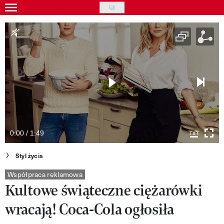
Skip
to
Gwiazdy
main
Ludzie
content
Moda
Uroda
Styl życia
Kultura
0:00 / 1:49
Wideo
Styl życia
Nasze akcje
Współpraca reklamowa
Kultowe świąteczne ciężarówki
VIVA!ART
wracają! Coca-Cola ogłosiła
VIVA!MODA