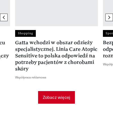
previous element
ne
Shopping
Spor
rcu
Gatta wchodzi w obszar odzieży
Bez
specjalistycznej. Linia Care Atopic
odp
ączy
Sensitive to polska odpowiedź na
roz
potrzeby pacjentów z chorobami
Współp
skóry
Współpraca reklamowa
Zobacz więcej