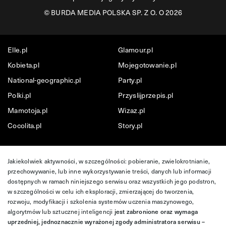
©
BURDA MEDIA POLSKA SP. Z O. O 2026
Elle.pl
Glamour.pl
Kobieta.pl
Mojegotowanie.pl
National-geographic.pl
Party.pl
Polki.pl
Przyslijprzepis.pl
Mamotoja.pl
Wizaz.pl
Cocolita.pl
Story.pl
Jakiekolwiek aktywności, w szczególności: pobieranie, zwielokrotnianie,
przechowywanie, lub inne wykorzystywanie treści, danych lub informacji
dostępnych w ramach niniejszego serwisu oraz wszystkich jego podstron,
w szczególności w celu ich eksploracji, zmierzającej do tworzenia,
rozwoju, modyfikacji i szkolenia systemów uczenia maszynowego,
algorytmów lub sztucznej inteligencji
jest zabronione oraz wymaga
uprzedniej, jednoznacznie wyrażonej zgody administratora serwisu –