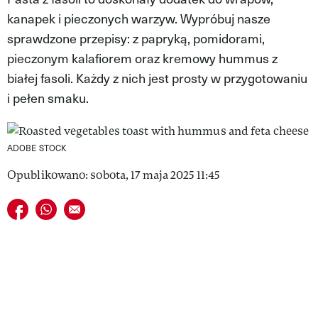
kanapek i pieczonych warzyw. Wypróbuj nasze
VIVA!LIFESTYLE
sprawdzone przepisy: z papryką, pomidorami,
VIVA!MAN
pieczonym kalafiorem oraz kremowy hummus z
białej fasoli. Każdy z nich jest prosty w przygotowaniu
VIVA!PEOPLE POWER
i pełen smaku.
VIVA!ITAKA
MAGAZYN VIVA!
ADOBE STOCK
Opublikowano: sobota, 17 maja 2025 11:45
Udostępnij na facebook
Udostępnij na whatsapp
E-mail do przyjaciela