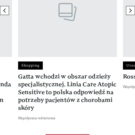
previous element
ne
Shopping
Uro
Gatta wchodzi w obszar odzieży
Ros
enda
specjalistycznej. Linia Care Atopic
Współp
-
Sensitive to polska odpowiedź na
en
potrzeby pacjentów z chorobami
skóry
Współpraca reklamowa