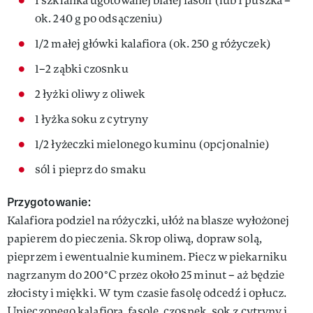
1 szklanka ugotowanej białej fasoli (lub 1 puszka –
ok. 240 g po odsączeniu)
1/2 małej główki kalafiora (ok. 250 g różyczek)
1–2 ząbki czosnku
2 łyżki oliwy z oliwek
1 łyżka soku z cytryny
1/2 łyżeczki mielonego kuminu (opcjonalnie)
sól i pieprz do smaku
Przygotowanie:
Kalafiora podziel na różyczki, ułóż na blasze wyłożonej
papierem do pieczenia. Skrop oliwą, dopraw solą,
pieprzem i ewentualnie kuminem. Piecz w piekarniku
nagrzanym do 200°C przez około 25 minut – aż będzie
złocisty i miękki. W tym czasie fasolę odcedź i opłucz.
Upieczonego kalafiora, fasolę, czosnek, sok z cytryny i