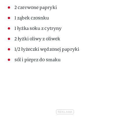
2 czerwone papryki
1 ząbek czosnku
1 łyżka soku z cytryny
2 łyżki oliwy z oliwek
1/2 łyżeczki wędzonej papryki
sól i pieprz do smaku