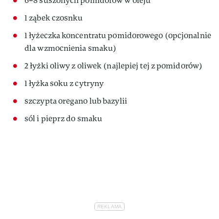
6–8 suszonych pomidorów w oleju
1 ząbek czosnku
1 łyżeczka koncentratu pomidorowego (opcjonalnie
dla wzmocnienia smaku)
2 łyżki oliwy z oliwek (najlepiej tej z pomidorów)
1 łyżka soku z cytryny
szczypta oregano lub bazylii
sól i pieprz do smaku