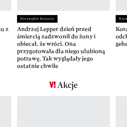
Niezwykłe historie
Niez
ku z
Andrzej Lepper dzień przed
Kora
śmiercią zadzwonił do żony i
odch
obiecał, że wróci. Ona
gehe
przygotowała dla niego ulubioną
potrawę. Tak wyglądały jego
ostatnie chwile
Akcje
Pokazywanie elementu 1 z 17