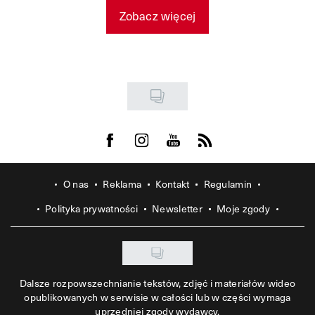
Zobacz więcej
Visit us on Facebook
Visit us on Instagram
Visit us on Youtube
Visit us on Rss
O nas
Reklama
Kontakt
Regulamin
Polityka prywatności
Newsletter
Moje zgody
Dalsze rozpowszechnianie tekstów, zdjęć i materiałów wideo
opublikowanych w serwisie w całości lub w części wymaga
uprzedniej zgody wydawcy.