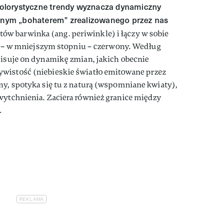
olorystyczne trendy wyznacza dynamiczny
ównym „bohaterem” zrealizowanego przez nas
ów barwinka (ang. periwinkle) i łączy w sobie
i i – w mniejszym stopniu – czerwony. Według
pisuje on dynamikę zmian, jakich obecnie
wistość (niebieskie światło emitowane przez
my, spotyka się tu z naturą (wspomniane kwiaty),
wytchnienia. Zaciera również granice między
.