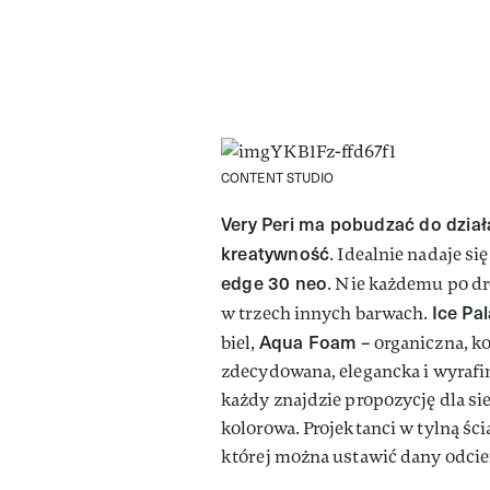
CONTENT STUDIO
Very Peri ma pobudzać do dział
kreatywność
. Idealnie nadaje s
edge 30 neo
. Nie każdemu po dr
Ice Pa
w trzech innych barwach.
Aqua Foam
biel,
– organiczna, koj
zdecydowana, elegancka i wyrafi
każdy znajdzie propozycję dla si
kolorowa. Projektanci w tylną śc
której można ustawić dany odcień