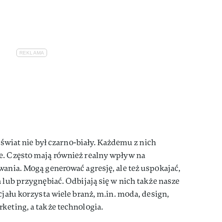
y świat nie był czarno-biały. Każdemu z nich
e. Często mają również realny wpływ na
wania. Mogą generować agresję, ale też uspokajać,
 lub przygnębiać. Odbijają się w nich także nasze
cjału korzysta wiele branż, m.in. moda, design,
keting, a także technologia.