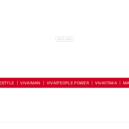
FESTYLE
VIVA!MAN
VIVA!PEOPLE POWER
VIVA!ITAKA
MA