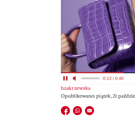
0:14 / 0:40
hzakrzewska
Opublikowano: piątek, 21 paździe
Udostępnij na facebook
Udostępnij na whatsapp
E-mail do przyjaciela