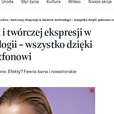
Uroda
Styl życia
Kultura
Wideo
Nasze akcje
koloru i twórczej ekspresji w świecie technologii – wszystko dzięki jednemu 
i twórczej ekspresji w
logii – wszystko dzięki
tfonowi
one. Efekty? Feeria barw i nowatorskie