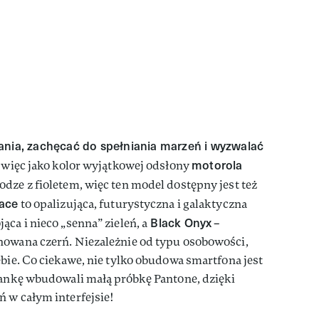
ania, zachęcać do spełniania marzeń i wyzwalać
motorola
ię więc jako kolor wyjątkowej odsłony
odze z fioletem, więc ten model dostępny jest też
lace
to opalizująca, futurystyczna i galaktyczna
Black Onyx
ąca i nieco „senna” zieleń, a
–
nowana czerń. Niezależnie od typu osobowości,
ebie. Co ciekawe, nie tylko obudowa smartfona jest
iankę wbudowali małą próbkę Pantone, dzięki
 w całym interfejsie!