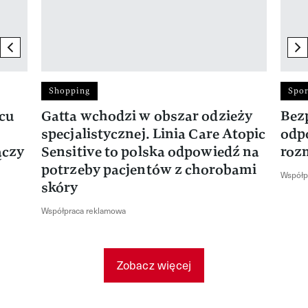
previous element
ne
Shopping
Spor
rcu
Gatta wchodzi w obszar odzieży
Bez
specjalistycznej. Linia Care Atopic
odp
ączy
Sensitive to polska odpowiedź na
roz
potrzeby pacjentów z chorobami
Współp
skóry
Współpraca reklamowa
Zobacz więcej