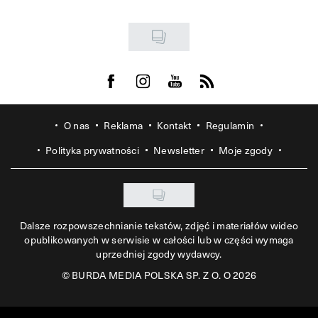
Visit us on Facebook
Visit us on Instagram
Visit us on Youtube
Visit us on Rss
O nas
Reklama
Kontakt
Regulamin
Polityka prywatności
Newsletter
Moje zgody
Dalsze rozpowszechnianie tekstów, zdjęć i materiałów wideo
opublikowanych w serwisie w całości lub w części wymaga
uprzedniej zgody wydawcy.
©
BURDA MEDIA POLSKA SP. Z O. O 2026