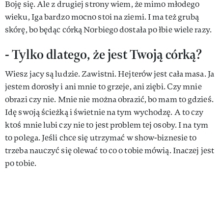
Boję się. Ale z drugiej strony wiem, że mimo młodego
wieku, Iga bardzo mocno stoi na ziemi. I ma też grubą
skórę, bo będąc córką Norbiego dostała po łbie wiele razy.
- Tylko dlatego, że jest Twoją córką?
Wiesz jacy są ludzie. Zawistni. Hejterów jest cała masa. Ja
jestem dorosły i ani mnie to grzeje, ani ziębi. Czy mnie
obrazi czy nie. Mnie nie można obrazić, bo mam to gdzieś.
Idę swoją ścieżką i świetnie na tym wychodzę. A to czy
ktoś mnie lubi czy nie to jest problem tej osoby. I na tym
to polega. Jeśli chce się utrzymać w show-biznesie to
trzeba nauczyć się olewać to co o tobie mówią. Inaczej jest
po tobie.