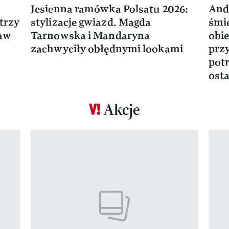
Jesienna ramówka Polsatu 2026:
And
trzy
stylizacje gwiazd. Magda
śmie
ław
Tarnowska i Mandaryna
obie
zachwyciły obłędnymi lookami
prz
potr
osta
Akcje
Pokazywanie elementu 1 z 17