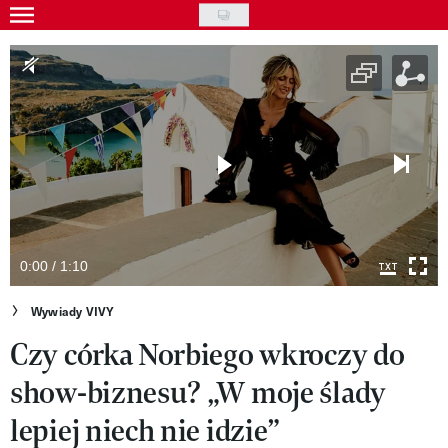
Skip
to
Gwiazdy
main
Ludzie
content
Moda
Uroda
Styl życia
Kultura
0:00 / 1:10
Wideo
Wywiady VIVY
Czy córka Norbiego wkroczy do
Nasze akcje
show-biznesu? „W moje ślady
VIVA!ART
lepiej niech nie idzie”
VIVA!MODA