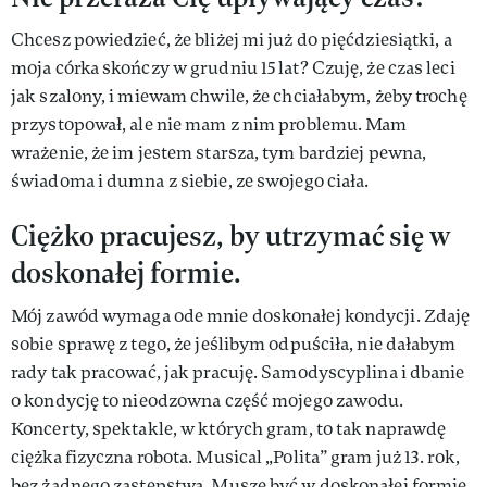
Chcesz powiedzieć, że bliżej mi już do pięćdziesiątki, a
moja córka skończy w grudniu 15 lat? Czuję, że czas leci
jak szalony, i miewam chwile, że chciałabym, żeby trochę
przystopował, ale nie mam z nim problemu. Mam
wrażenie, że im jestem starsza, tym bardziej pewna,
świadoma i dumna z siebie, ze swojego ciała.
Ciężko pracujesz, by utrzymać się w
doskonałej formie.
Mój zawód wymaga ode mnie doskonałej kondycji. Zdaję
sobie sprawę z tego, że jeślibym odpuściła, nie dałabym
rady tak pracować, jak pracuję. Samodyscyplina i dbanie
o kondycję to nieodzowna część mojego zawodu.
Koncerty, spektakle, w których gram, to tak naprawdę
ciężka fizyczna robota. Musical „Polita” gram już 13. rok,
bez żadnego zastępstwa. Muszę być w doskonałej formie,