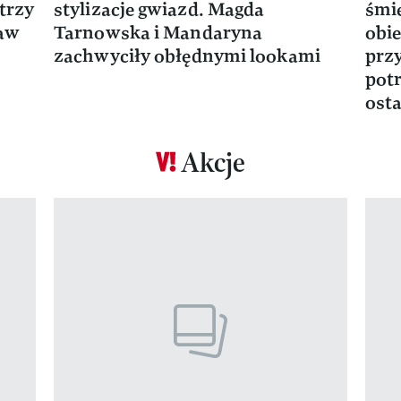
trzy
stylizacje gwiazd. Magda
śmie
ław
Tarnowska i Mandaryna
obie
zachwyciły obłędnymi lookami
prz
potr
osta
Akcje
Pokazywanie elementu 1 z 17