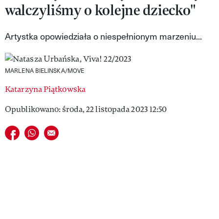
walczyliśmy o kolejne dziecko"
VIVA!LIFESTYLE
VIVA!MAN
Artystka opowiedziała o niespełnionym marzeniu...
VIVA!PEOPLE POWER
MARLENA BIELINSKA/MOVE
VIVA!ITAKA
Katarzyna Piątkowska
MAGAZYN VIVA!
Opublikowano: środa, 22 listopada 2023 12:50
Udostępnij na facebook
Udostępnij na whatsapp
E-mail do przyjaciela