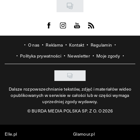
Visit us on Facebook
Visit us on Instagram
Visit us on Youtube
Visit us on Rss
O nas
Reklama
Kontakt
Regulamin
Polityka prywatności
Newsletter
Moje zgody
Dalsze rozpowszechnianie tekstów, zdjęć i materiałów wideo
opublikowanych w serwisie w całości lub w części wymaga
uprzedniej zgody wydawcy.
©
BURDA MEDIA POLSKA SP. Z O. O 2026
Elle.pl
Glamour.pl