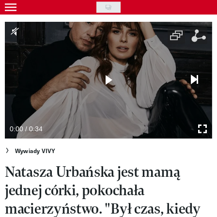
Skip
to
Gwiazdy
main
Ludzie
content
Moda
Uroda
Styl życia
Kultura
0:00 / 0:34
Wideo
Wywiady VIVY
Natasza Urbańska jest mamą
Nasze akcje
jednej córki, pokochała
VIVA!ART
macierzyństwo. "Był czas, kiedy
VIVA!MODA