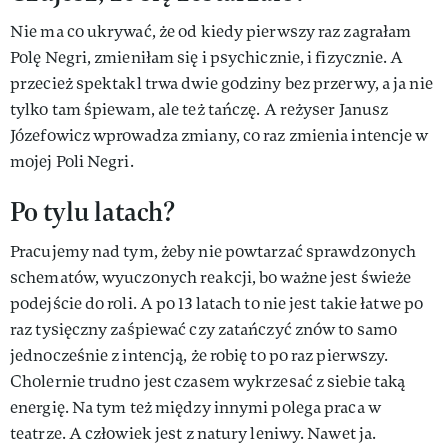
Nie ma co ukrywać, że od kiedy pierwszy raz zagrałam
Polę Negri, zmieniłam się i psychicznie, i fizycznie. A
przecież spektakl trwa dwie godziny bez przerwy, a ja nie
tylko tam śpiewam, ale też tańczę. A reżyser Janusz
Józefowicz wprowadza zmiany, co raz zmienia intencje w
mojej Poli Negri.
Po tylu latach?
Pracujemy nad tym, żeby nie powtarzać sprawdzonych
schematów, wyuczonych reakcji, bo ważne jest świeże
podejście do roli. A po 13 latach to nie jest takie łatwe po
raz tysięczny zaśpiewać czy zatańczyć znów to samo
jednocześnie z intencją, że robię to po raz pierwszy.
Cholernie trudno jest czasem wykrzesać z siebie taką
energię. Na tym też między innymi polega praca w
teatrze. A człowiek jest z natury leniwy. Nawet ja.