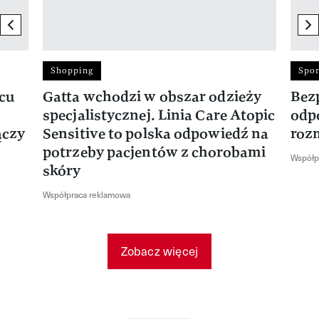
previous element
ne
Shopping
Spor
rcu
Gatta wchodzi w obszar odzieży
Bez
specjalistycznej. Linia Care Atopic
odp
ączy
Sensitive to polska odpowiedź na
roz
potrzeby pacjentów z chorobami
Współp
skóry
Współpraca reklamowa
Zobacz więcej