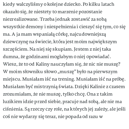
kiedy walczyliśmy o kolejne dziecko. Po kilku latach
okazało się, że niestety to marzenie pozostanie
niezrealizowane. Trzeba jednak zostawić za sobą
wszystkie demony i niespełnienia i cieszyć się tym, co się
ma. A ja mam wspaniałą córkę, najcudowniejszą
dziewczynę na świecie, która jest moim największym
szczęściem. Na niej się skupiam. Jestem z niej taka
dumna, że godzinami mogłabym o niej opowiadać.
Wiesz, że to od Kaliny nauczyłam się, że nic nie muszę?
W moim słowniku słowo „muszę” było na pierwszym
miejscu. Musiałam iść na trening. Musiałam iść na próbę.
Musiałam być mistrzynią świata. Dzięki Kalinie z czasem
zrozumiałam, że nie muszę, tylko chcę. Ona z takim
luzikiem idzie przed siebie, pracuje nad sobą, ale nie ma
ciśnienia. Są rzeczy czy role, na których jej zależy, ale jeśli
coś nie wydarzy się teraz, nie popada od razu w