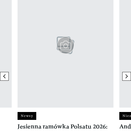
previous element
ne
Newsy
Niez
Jesienna ramówka Polsatu 2026:
And