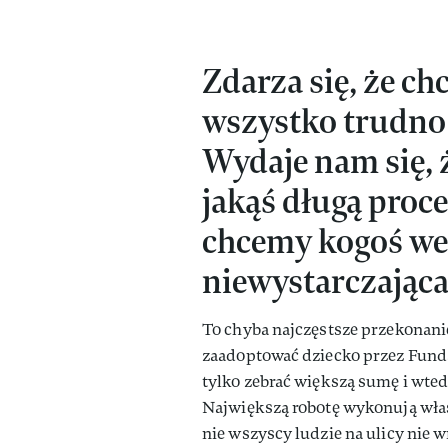
Zdarza się, że c
wszystko trudno 
Wydaje nam się, ż
jakąś długą proce
chcemy kogoś we
niewystarczająca
To chyba najczęstsze przekonani
zaadoptować dziecko przez Funda
tylko zebrać większą sumę i wted
Największą robotę wykonują właś
nie wszyscy ludzie na ulicy nie wr