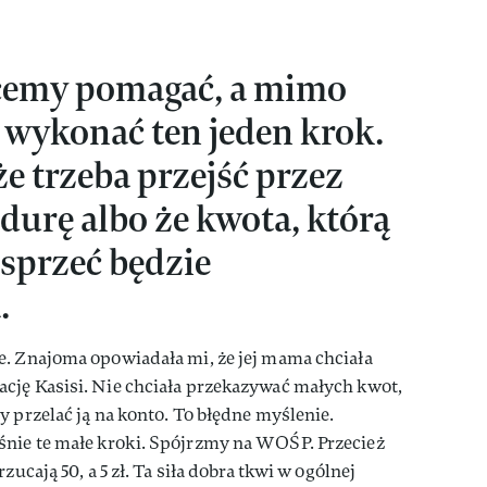
hcemy pomagać, a mimo
wykonać ten jeden krok.
e trzeba przejść przez
durę albo że kwota, którą
sprzeć będzie
.
e. Znajoma opowiadała mi, że jej mama chciała
cję Kasisi. Nie chciała przekazywać małych kwot,
y przelać ją na konto. To błędne myślenie.
nie te małe kroki. Spójrzmy na WOŚP. Przecież
zucają 50, a 5 zł. Ta siła dobra tkwi w ogólnej