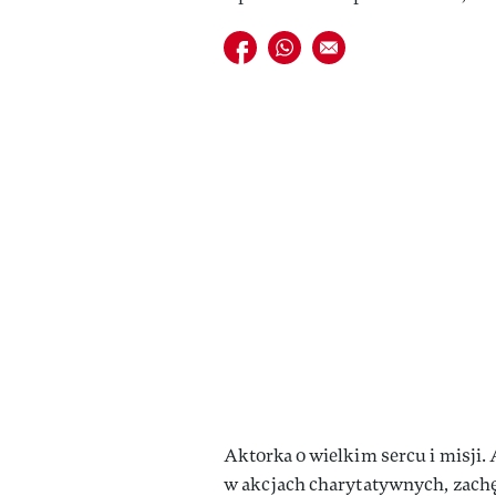
Udostępnij na facebook
Udostępnij na whatsapp
E-mail do przyjaciela
Aktorka o wielkim sercu i misji.
w akcjach charytatywnych, zachęc