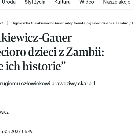
Uroda
Styl życia
Kultura
Wideo
Nasze akcje
VY
Agnieszka Sienkiewicz-Gauer adoptowała pięcioro dzieci z Zambii: „Ud
nkiewicz-Gauer
cioro dzieci z Zambii:
 ich historie”
rugiemu człowiekowi prawdziwy skarb. I
EWICZ
ipca 2023 14:39