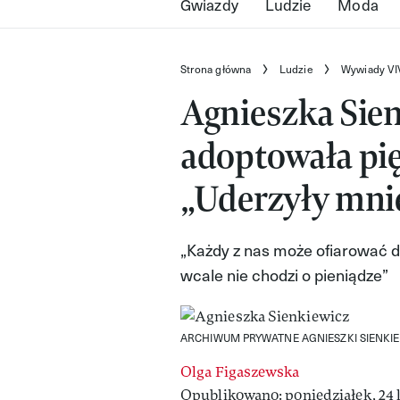
Gwiazdy
Ludzie
Moda
Strona główna
Ludzie
Wywiady VI
Agnieszka Sie
adoptowała pię
„Uderzyły mnie
„Każdy z nas może ofiarować d
wcale nie chodzi o pieniądze”
ARCHIWUM PRYWATNE AGNIESZKI SIENKI
Olga Figaszewska
Opublikowano: poniedziałek, 24 l