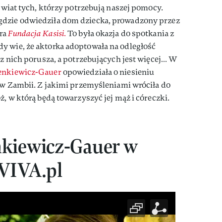
 świat tych, którzy potrzebują naszej pomocy.
gdzie odwiedziła dom dziecka, prowadzony przez
ra
Fundacja Kasisi.
To była okazja do spotkania z
y wie, że aktorka adoptowała na odległość
o z nich porusza, a potrzebujących jest więcej… W
enkiewicz-Gauer
opowiedziała o niesieniu
i w Zambii. Z jakimi przemyśleniami wróciła do
ż, w którą będą towarzyszyć jej mąż i córeczki.
nkiewicz-Gauer w
 VIVA.pl