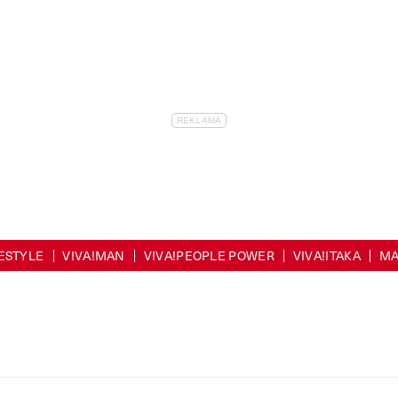
FESTYLE
VIVA!MAN
VIVA!PEOPLE POWER
VIVA!ITAKA
MA