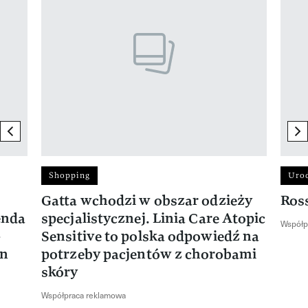
previous element
ne
Shopping
Uro
Gatta wchodzi w obszar odzieży
Ros
enda
specjalistycznej. Linia Care Atopic
Współp
-
Sensitive to polska odpowiedź na
en
potrzeby pacjentów z chorobami
skóry
Współpraca reklamowa