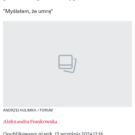
VIVA!LIFESTYLE
"Myślałam, że umrę"
VIVA!MAN
VIVA!PEOPLE POWER
VIVA!ITAKA
MAGAZYN VIVA!
ANDRZEJ HULIMKA / FORUM
Aleksandra Frankowska
Opublikowano: piątek, 13 września 2024 12:16