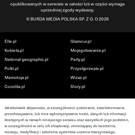
opublikowanych w serwisie w całości lub w części wymaga
uprzedniej zgody wydawcy.
©
BURDA MEDIA POLSKA SP. Z O. O 2026
Elle.pl
Glamour.pl
Kobieta.pl
Mojegotowanie.pl
National-geographic.pl
Party.pl
Polki.pl
Przyslijprzepis.pl
Mamotoja.pl
Wizaz.pl
Cocolita.pl
Story.pl
Jakiekolwiek aktywności, w szczególności: pobieranie, zwielokrotnianie,
przechowywanie, lub inne wykorzystywanie treści, danych lub informacji
dostępnych w ramach niniejszego serwisu oraz wszystkich jego podstron,
w szczególności w celu ich eksploracji, zmierzającej do tworzenia,
rozwoju, modyfikacji i szkolenia systemów uczenia maszynowego,