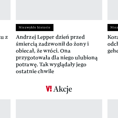
Niezwykłe historie
Niez
ku z
Andrzej Lepper dzień przed
Kora
śmiercią zadzwonił do żony i
odch
obiecał, że wróci. Ona
gehe
przygotowała dla niego ulubioną
potrawę. Tak wyglądały jego
ostatnie chwile
Akcje
Pokazywanie elementu 1 z 17