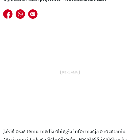
Udostępnij na facebook
Udostępnij na whatsapp
E-mail do przyjaciela
Jakiś czas temu media obiegła informacja o rozstaniu
Marianny i Łukasz Schreiberów. Poseł PiS i celebrytka,