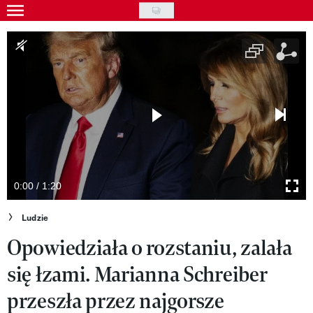
Skip
to
Gwiazdy
main
Ludzie
content
Moda
Uroda
Styl życia
Kultura
0:00 / 1:20
Wideo
Ludzie
Opowiedziała o rozstaniu, zalała
Nasze akcje
się łzami. Marianna Schreiber
VIVA!ART
przeszła przez najgorsze
VIVA!MODA