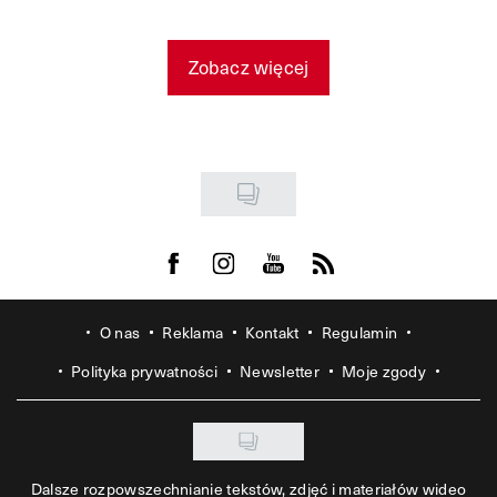
Zobacz więcej
Visit us on Facebook
Visit us on Instagram
Visit us on Youtube
Visit us on Rss
O nas
Reklama
Kontakt
Regulamin
Polityka prywatności
Newsletter
Moje zgody
Dalsze rozpowszechnianie tekstów, zdjęć i materiałów wideo