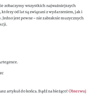
nie zobaczymy wszystkich najważniejszych
 którzy od lat są związani z wydarzeniem, jak i
 Jedno jest pewne – nie zabraknie muzycznych
cji.
Artegence.
ec
asz artykuł do końca. Bądź na bieżąco!
Obserwuj