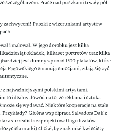
akże szczególarzem. Prace nad puszkami trwały pół
my zachwyceni! Puszki z wizerunkami artystów
pach.
wał i malował. W jego dorobku jest kilka
kilkadziesiąt okładek, kilkaset portretów oraz kilka
jbardziej jest dumny z ponad 1500 plakatów, które
eja Pągowskiego emanują emocjami, zdają się żyć
 autentyczne.
e z najważniejszymi polskimi artystami.
to idealny dowód na to, że reklama i sztuka
ż może się wydawać. Niektóre kooperacje na stałe
. Przykłady? Głośna współpraca Salvadora Dalí z
rz surrealista zaprojektował logo lizaków.
ałożyciela marki) chciał, by znak miał kwiecisty