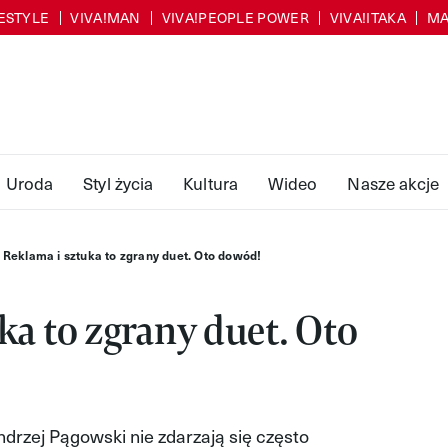
FESTYLE
VIVA!MAN
VIVA!PEOPLE POWER
VIVA!ITAKA
MA
Uroda
Styl życia
Kultura
Wideo
Nasze akcje
Reklama i sztuka to zgrany duet. Oto dowód!
ka to zgrany duet. Oto
drzej Pągowski nie zdarzają się często