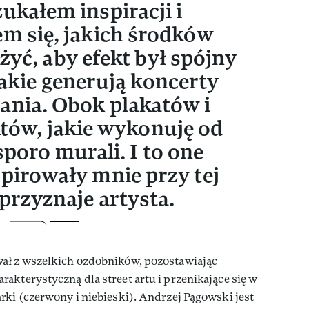
zukałem inspiracji i
m się, jakich środków
yć, aby efekt był spójny
akie generują koncerty
ania. Obok plakatów i
tów, jakie wykonuję od
 sporo murali. I to one
pirowały mnie przy tej
 przyznaje artysta.
ał z wszelkich ozdobników, pozostawiając
akterystyczną dla street artu i przenikające się w
rki (czerwony i niebieski). Andrzej Pągowski jest