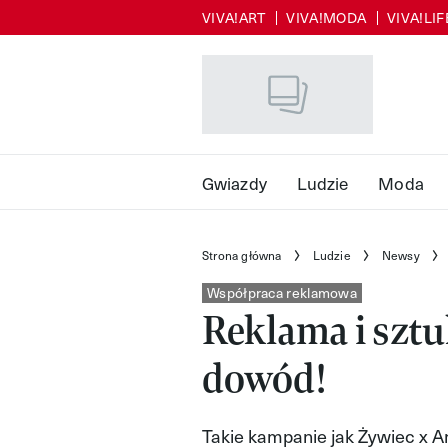
VIVA!ART
VIVA!MODA
VIVA!LI
Skip
to
main
content
Gwiazdy
Ludzie
Moda
Strona główna
Ludzie
Newsy
Współpraca reklamowa
Reklama i sztu
dowód!
Takie kampanie jak Żywiec x An