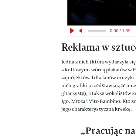
0:00 / 1:39
Reklama w sztuce
Jedna z nich (która wydarzyła się
z kultowym twórcą plakatów w P
zaprojektował dla fanów muzyki 
nich grafiki przedstawiające muz
gitarzystę), a także wokalistów
Igo, Mroza i Vito Bambino. Kto z
jego charakterystyczną kreskę.
„Pracując na