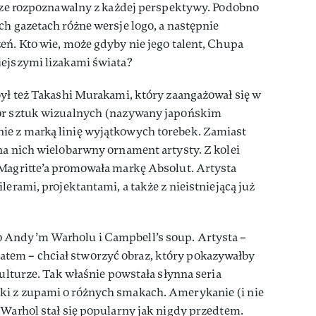
brze rozpoznawalny z każdej perspektywy. Podobno
ch gazetach różne wersje logo, a następnie
eń. Kto wie, może gdyby nie jego talent, Chupa
iejszymi lizakami świata?
był też Takashi Murakami, który zaangażował się w
dor sztuk wizualnych (nazywany japońskim
ie z marką linię wyjątkowych torebek. Zamiast
na nich wielobarwny ornament artysty. Z kolei
 Magritte’a promowała markę Absolut. Artysta
lerami, projektantami, a także z nieistniejącą już
 Andy’m Warholu i Campbell’s soup. Artysta –
em – chciał stworzyć obraz, który pokazywałby
kulturze. Tak właśnie powstała słynna seria
ki z zupami o różnych smakach. Amerykanie (i nie
 Warhol stał się popularny jak nigdy przedtem.