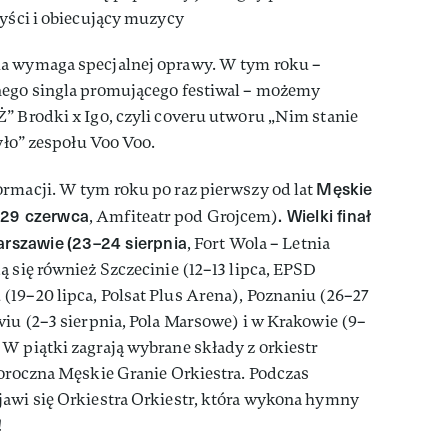
tyści i obiecujący muzycy
ia wymaga specjalnej oprawy. W tym roku –
nego singla promującego festiwal – możemy
” Brodki x Igo, czyli coveru utworu „Nim stanie
było” zespołu Voo Voo.
Męskie
ormacji. W tym roku po raz pierwszy od lat
–29 czerwca
. Wielki finał
, Amfiteatr pod Grojcem)
Warszawie
(23–24 sierpnia
, Fort Wola – Letnia
ą się również Szczecinie (12–13 lipca, EPSD
19–20 lipca, Polsat Plus Arena), Poznaniu (26–27
wiu (2–3 sierpnia, Pola Marsowe) i w Krakowie (9–
W piątki zagrają wybrane składy z orkiestr
goroczna Męskie Granie Orkiestra. Podczas
jawi się Orkiestra Orkiestr, która wykona hymny
!