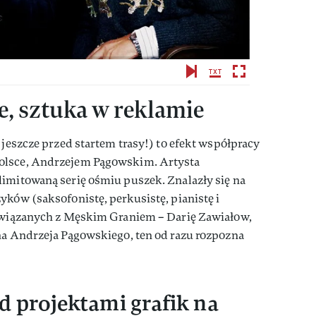
, sztuka w reklamie
 jeszcze przed startem trasy!) to efekt współpracy
olsce, Andrzejem Pągowskim. Artysta
limitowaną serię ośmiu puszek. Znalazły się na
yków (saksofonistę, perkusistę, pianistę i
 związanych z Męskim Graniem – Darię Zawiałow,
na Andrzeja Pągowskiego, ten od razu rozpozna
d projektami grafik na