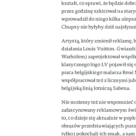
kształt, co sprawi, że będzie do
przez godzinę szkicował na stary
wprowadził do niego kilka ulepsz
Chupsy nie byłyby dziś najsłynn
Artystą, który zmienił reklamę, 
działania Louis Vuitton. Gwiaz
Warholem) zaprojektował wspóln
klasycznego logo LV pojawił się 
praca belgijskiego malarza René
współpracował też z licznymi jubi
belgijską linią lotniczą Sabena.
Nie możemy też nie wspomnieć o
zafascynowany reklamowym świat
to, co dzieje się aktualnie w pop
obrazów przedstawiających pusz
tylko) pokochali ich smak, a sam