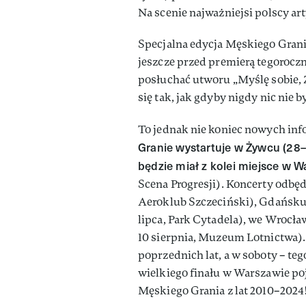
Na scenie najważniejsi polscy ar
Specjalna edycja Męskiego Gran
jeszcze przed premierą tegorocz
posłuchać utworu „Myślę sobie, Ż
się tak, jak gdyby nigdy nic nie 
To jednak nie koniec nowych inf
Granie wystartuje w Żywcu (28
będzie miał z kolei miejsce w 
Scena Progresji). Koncerty odbęd
Aeroklub Szczeciński), Gdańsku (
lipca, Park Cytadela), we Wrocła
10 sierpnia, Muzeum Lotnictwa). 
poprzednich lat, a w soboty – te
wielkiego finału w Warszawie po
Męskiego Grania z lat 2010–2024