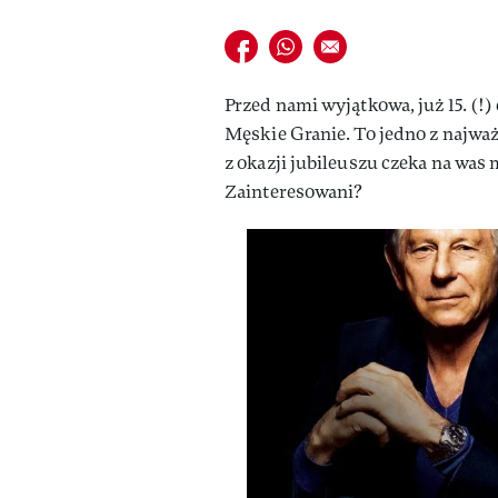
Udostępnij na facebook
Udostępnij na whatsapp
E-mail do przyjaciela
Przed nami wyjątkowa, już 15. (!)
Męskie Granie. To jedno z najważ
z okazji jubileuszu czeka na w
Zainteresowani?