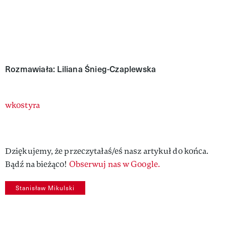
Rozmawiała: Liliana Śnieg-Czaplewska
Authors
wkostyra
Dziękujemy, że przeczytałaś/eś nasz artykuł do końca.
Bądź na bieżąco!
Obserwuj nas w Google.
Stanisław Mikulski