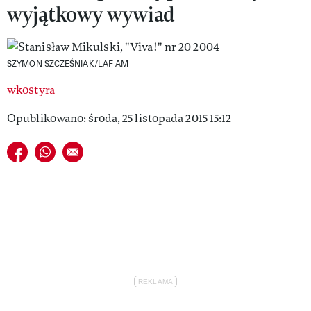
wyjątkowy wywiad
VIVA!LIFESTYLE
VIVA!MAN
SZYMON SZCZEŚNIAK/LAF AM
VIVA!PEOPLE POWER
wkostyra
VIVA!ITAKA
Opublikowano: środa, 25 listopada 2015 15:12
MAGAZYN VIVA!
Udostępnij na facebook
Udostępnij na whatsapp
E-mail do przyjaciela