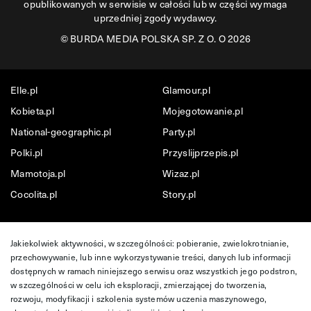
opublikowanych w serwisie w całości lub w części wymaga
uprzedniej zgody wydawcy.
©
BURDA MEDIA POLSKA SP. Z O. O 2026
Elle.pl
Glamour.pl
Kobieta.pl
Mojegotowanie.pl
National-geographic.pl
Party.pl
Polki.pl
Przyslijprzepis.pl
Mamotoja.pl
Wizaz.pl
Cocolita.pl
Story.pl
Jakiekolwiek aktywności, w szczególności: pobieranie, zwielokrotnianie,
przechowywanie, lub inne wykorzystywanie treści, danych lub informacji
dostępnych w ramach niniejszego serwisu oraz wszystkich jego podstron,
w szczególności w celu ich eksploracji, zmierzającej do tworzenia,
rozwoju, modyfikacji i szkolenia systemów uczenia maszynowego,