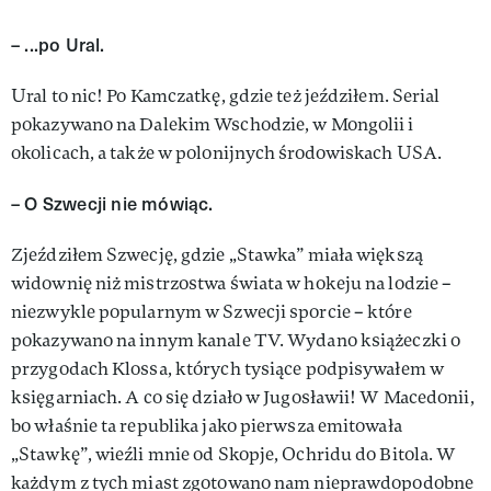
– ...po Ural.
Ural to nic! Po Kamczatkę, gdzie też jeździłem. Serial
pokazywano na Dalekim Wschodzie, w Mongolii i
okolicach, a także w polonijnych środowiskach USA.
– O Szwecji nie mówiąc.
Zjeździłem Szwecję, gdzie „Staw­ka” miała większą
widownię niż mistrzostwa świata w hokeju na lodzie –
niezwykle popularnym w Szwecji sporcie – które
pokazywa­no na innym kanale TV. Wydano książeczki o
przygodach Klossa, któ­rych tysiące podpisywałem w
księ­garniach. A co się działo w Jugosławii! W Macedonii,
bo właśnie ta repu­blika jako pierwsza emitowała
„Stawkę”, wieźli mnie od Skopje, Ochridu do Bitola. W
każdym z tych miast zgotowano nam nieprawdo­podobne