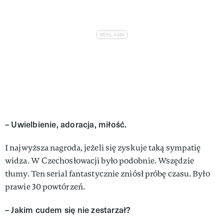
– Uwielbienie, adoracja, miłość.
I najwyższa nagroda, jeżeli się zyskuje taką sympatię
widza. W Czecho­słowacji było podobnie. Wszę­dzie
tłumy. Ten serial fantastycznie zniósł próbę czasu. Było
prawie 30 powtórzeń.
– Jakim cudem się nie zesta­rzał?