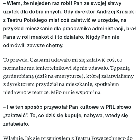
– Wiem, że niejeden raz robił Pan ze swojej sławy
użytek dla dobra innych. Gdy dyrektor Andrzej Krasic­ki
z Teatru Polskiego miał coś zała­twić w urzędzie, na
przykład miesz­kanie dla pracownika administracji, brał
Pana w roli maskotki i to działało. Nigdy Pan nie
odmówił, zawsze chętny.
To prawda. Czasami udawało mi się załatwić coś, co
normalne­ mu śmiertelnikowi się nie udawa­ło. Tę panią
garderobianą (dziś na emeryturze), której załatwialiśmy
z dyrektorem przydział na miesz­kanie, spotkałem
niedawno w teatrze. Miło mnie wspomina.
– I w ten sposób przywołał Pan kul­towe w PRL słowo
„załatwić”. To, co dziś się kupuje, nabywa, wtedy się
załatwiało.
Właśnie. Jak się przeniosłem z Teatru Powszechnego do