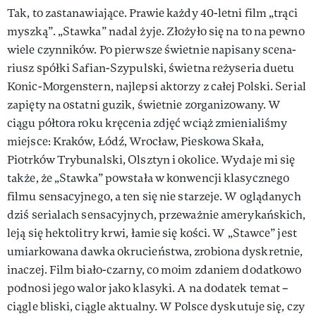
Tak, to zastanawiające. Prawie każdy 40-­letni film „trąci
myszką”. „Stawka” nadal żyje. Złożyło się na to na pewno
wiele czynników. Po pierwsze świetnie napisany scena­
riusz spółki Safian-Szypulski, świetna reżyseria duetu
Konic-Morgenstern, najlepsi aktorzy z całej Polski. Serial
zapięty na ostatni guzik, świetnie zorganizo­wany. W
ciągu półtora roku kręce­nia zdjęć wciąż zmienialiśmy
miej­sce: Kraków, Łódź, Wrocław, Pieskowa Skała,
Piotrków Trybu­nalski, Olsztyn i okolice. Wydaje mi się
także, że „Stawka” powstała w konwencji klasycznego
filmu sensacyjnego, a ten się nie sta­rzeje. W oglądanych
dziś serialach sensacyjnych, przeważnie amery­kańskich,
leją się hektolitry krwi, łamie się kości. W „Stawce” jest
umiarkowana dawka okrucieństwa, zrobiona dyskretnie,
inaczej. Film biało­-czarny, co moim zdaniem dodatkowo
podnosi jego walor jako klasyki. A na dodatek temat –
ciągle bliski, ciągle aktualny. W Pol­sce dyskutuje się, czy