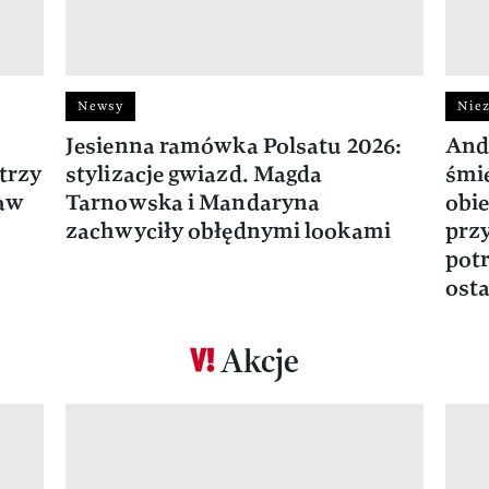
Newsy
Niez
Jesienna ramówka Polsatu 2026:
And
trzy
stylizacje gwiazd. Magda
śmie
ław
Tarnowska i Mandaryna
obie
zachwyciły obłędnymi lookami
prz
potr
osta
Akcje
Pokazywanie elementu 1 z 17