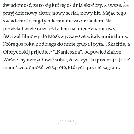
świadomość, że to się któregoś dnia skończy. Zawsze. Że
przyjdzie nowy aktor, nowy serial, nowy hit. Mając tego
świadomość, nigdy nikomu nie zazdrościłem. Na
przykład wiele razy jeździłem na międzynarodo­wy
festiwal filmowy do Moskwy. Zawsze witały mnie tłumy.
Któregoś roku podbiega do mnie gru­pa i pyta: „Skażitie, a
Olbrychskij prijediet?”„Kanieszna”, odpowie­działem.
Ważne, by uzmysłowić sobie, że wszystko przemija. Ja też
mam świadomość, że są role, któ­rych już nie zagram.