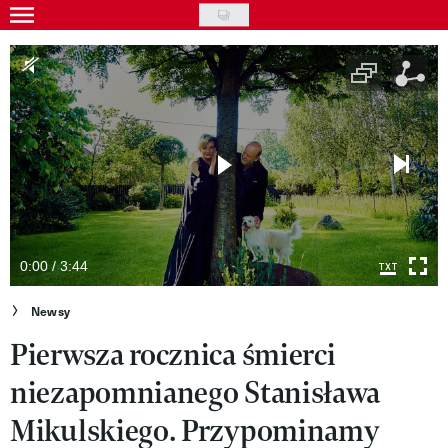
Skip
to
Gwiazdy
main
Ludzie
content
Moda
Uroda
Styl życia
Kultura
0:00 / 3:44
Wideo
Newsy
Pierwsza rocznica śmierci
Nasze akcje
niezapomnianego Stanisława
VIVA!ART
Mikulskiego. Przypominamy
VIVA!MODA