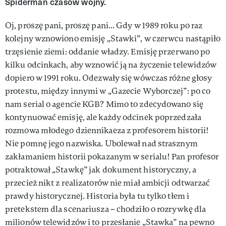
Spiderman czasów wojny.
Oj, proszę pani, proszę pani... Gdy w 1989 roku po raz
kolejny wzno­wiono emisję „Stawki”, w czerwcu nastąpiło
trzęsienie ziemi: oddanie władzy. Emisję przerwano po
kilku odcinkach, aby wznowić ją na życzenie telewidzów
dopiero w 1991 roku. Odezwały się wów­czas różne głosy
protestu, między innymi w „Gazecie Wyborczej”: po co
nam serial o agencie KGB? Mimo to zdecydowano się
kontynuować emisję, ale każdy odcinek poprzedza­ła
rozmowa młodego dziennika­eza z profesorem historii!
Nie pomnę jego nazwiska. Ubolewał nad strasznym
zakłamaniem historii pokazanym w serialu! Pan profesor
potraktował „Stawkę” jak dokument historyczny, a
przecież nikt z realiza­torów nie miał ambicji odtwarzać
prawdy historycznej. Historia była tu tylko tłem i
pretekstem dla sce­nariusza – chodziło o rozrywkę dla
milionów telewidzów i to przesła­nie „Stawka” na pewno