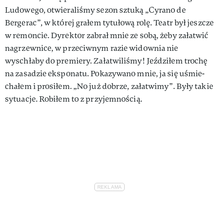
Ludo­wego, otwieraliśmy sezon sztuką „Cyrano de
Bergerac”, w której gra­łem tytułową rolę. Teatr był jesz­cze
w remoncie. Dyrektor zabrał mnie ze sobą, żeby załatwić
nagrzewnice, w przeciwnym razie widownia nie
wyschłaby do pre­miery. Załatwiliśmy! Jeździłem trochę
na zasadzie eksponatu. Pokazywano mnie, ja się uśmie­
chałem i prosiłem. „No już dobrze, załatwimy”. Były takie
sytuacje. Robiłem to z przyjem­nością.