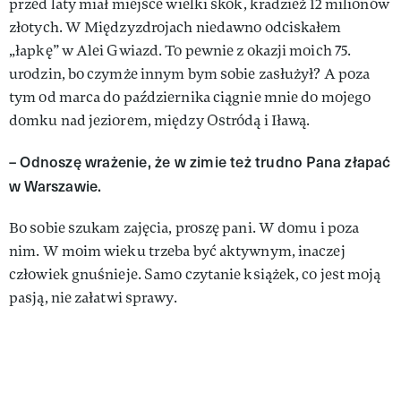
przed laty miał miejsce wielki skok, kradzież 12 milionów
zło­tych. W Międzyzdrojach niedawno odci­skałem
„łapkę” w Alei Gwiazd. To pewnie z okazji moich 75.
urodzin, bo czymże innym bym sobie zasłużył? A poza
tym od marca do października ciągnie mnie do mojego
domku nad jeziorem, między Ostródą i Iławą.
– Odnoszę wrażenie, że w zimie też trudno Pana złapać
w Warszawie.
Bo sobie szukam zajęcia, proszę pani. W domu i poza
nim. W moim wieku trze­ba być aktywnym, inaczej
człowiek gnu­śnieje. Samo czytanie książek, co jest moją
pasją, nie załatwi sprawy.