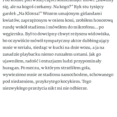
się, ale na kogoś czekamy. Na kogo?” Ryk stu tysięcy
gardeł: „Na Klossa!” Wozem umajonym girlandami
kwiatów, zaprzężonym w osiem koni, zrobiłem honorową
rundę wokół stadionu i mówiłem do mikrofonu... po
węgiersku. Był to dowcipny chwyt reżysera widowi­ska,
bo oczywiście mówił sympa­tyczny aktor dubbingujący
mnie w serialu, siedząc w kucki na dnie wozu, a ja na
zasadzie playbacku niemo ruszałem ustami. Jak go
ujawniłem, radość i entuzjazm ludzi przypominały
huragan. Po meczu, w którym strzeliłem gola,
wywieziono mnie ze stadionu samochodem, schowanego
pod siedzeniem, przykrytego kocykiem. Tego
niezwykłego przeżycia nikt mi nie odbierze.