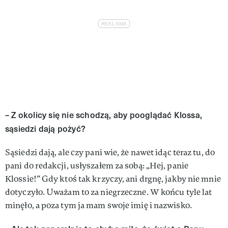
– Z okolicy się nie schodzą, aby pooglądać Klossa,
sąsiedzi dają pożyć?
Sąsiedzi dają, ale czy pani wie, że nawet idąc teraz tu, do
pani do redakcji, usły­szałem za sobą: „Hej, panie
Klossie!” Gdy ktoś tak krzyczy, ani drgnę, jakby nie mnie
dotyczyło. Uważam to za niegrzeczne. W końcu tyle lat
minęło, a poza tym ja mam swoje imię i nazwisko.