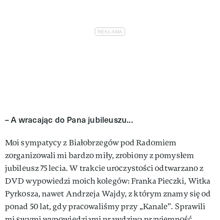
– A wracając do Pana jubileuszu...
Moi sympatycy z Białobrzegów pod Radomiem
zorganizowali mi bardzo miły, zrobiony z pomysłem
jubileusz 75­ ­lecia. W trakcie uroczystości odtwarzano z
DVD wypowiedzi moich kolegów: Fran­ka Pieczki, Witka
Pyrkosza, nawet Andrze­ja Wajdy, z którym znamy się od
ponad 50 lat, gdy pracowaliśmy przy „Kanale”. Spra­wili
mi swymi wypowiedziami prawdziwą przyjemność.