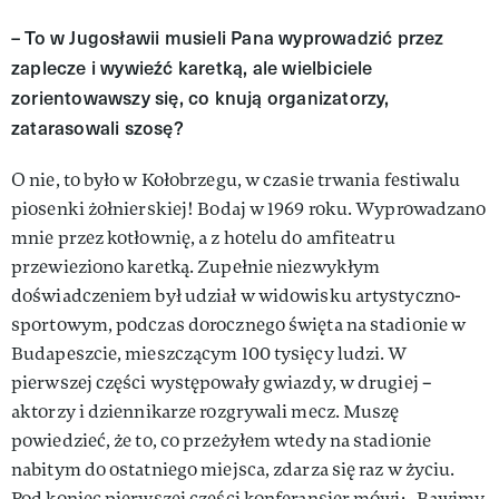
– To w Jugosławii musieli Pana wypro­wadzić przez
zaplecze i wywieźć karet­ką, ale wielbiciele
zorientowawszy się, co knują organizatorzy,
zatarasowali szosę?
O nie, to było w Kołobrzegu, w czasie trwania festiwalu
piosenki żołnierskiej! Bodaj w 1969 roku. Wyprowadzano
mnie przez kotłownię, a z hotelu do amfiteatru
przewieziono karetką. Zupełnie niezwykłym
doświadczeniem był udział w widowisku artystyczno­-
sportowym, podczas dorocznego święta na stadionie w
Budapeszcie, mieszczącym 100 tysięcy ludzi. W
pierwszej części występowały gwiazdy, w drugiej –
aktorzy i dzien­nikarze rozgrywali mecz. Muszę
powiedzieć, że to, co przeżyłem wtedy na stadionie
nabitym do ostatniego miejsca, zdarza się raz w życiu.
Pod koniec pierwszej części konferansjer mówi: „Bawimy