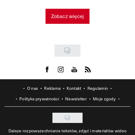
Zobacz więcej
Visit us on Facebook
Visit us on Instagram
Visit us on Youtube
Visit us on Rss
O nas
Reklama
Kontakt
Regulamin
Polityka prywatności
Newsletter
Moje zgody
Dalsze rozpowszechnianie tekstów, zdjęć i materiałów wideo