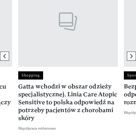
previous element
ne
Shopping
Spor
rcu
Gatta wchodzi w obszar odzieży
Bez
specjalistycznej. Linia Care Atopic
odp
ączy
Sensitive to polska odpowiedź na
roz
potrzeby pacjentów z chorobami
Współp
skóry
Współpraca reklamowa