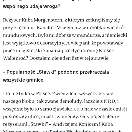
wspólnego udaje wroga?
Reżyser Kuba Morgenstern, z którym zetknęliśmy się
przy kręceniu „Kanału”. Miałem już w dorobku wiele ról
mundurowych. Było mi dobrze w mundurze, a nie­miecki
jest wyjątkowo dekoracyjny. A wie pani, że powstawały
prace magisterskie analizujące dychoto­mię Kloss–
Wallenrod? Dostałem niejeden list w tej sprawie.
– Popularność „Stawki” podobno prze­kraczała
wszystkie granice.
I to nie tylko w Polsce. Zwiedzi­łem wszystkie kraje
naszego blo­ku, tak zwane demoludy, łącznie z NRD, i
wszędzie było to samo zja­wisko, co u nas: w czasie emisji
pustoszały ulice, miasta zamiera­ły. Gdy pojechałem z
reżyserami „Stawki” – Andrzejem Konicem i Kubą
Morgensternem – do Berlina Wschodniego, okazało się,