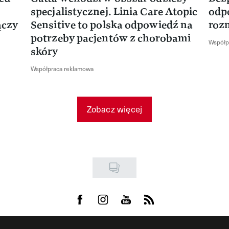
specjalistycznej. Linia Care Atopic
odp
ączy
Sensitive to polska odpowiedź na
roz
potrzeby pacjentów z chorobami
Współp
skóry
Współpraca reklamowa
Zobacz więcej
Visit us on Facebook
Visit us on Instagram
Visit us on Youtube
Visit us on Rss