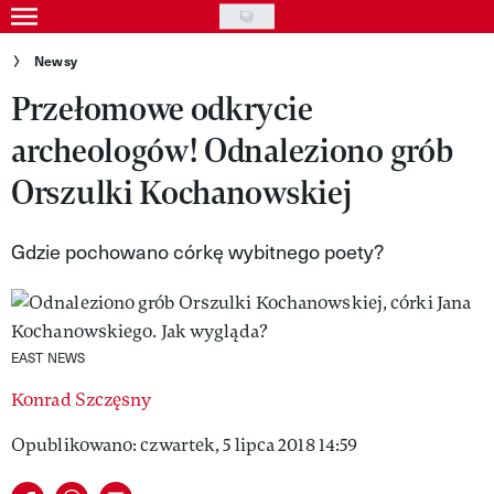
Skip
to
Gwiazdy
Newsy
main
Przełomowe odkrycie
Ludzie
content
archeologów! Odnaleziono grób
Moda
Orszulki Kochanowskiej
Uroda
Styl życia
Gdzie pochowano córkę wybitnego poety?
Kultura
Wideo
EAST NEWS
Nasze akcje
Konrad Szczęsny
VIVA!ART
Opublikowano: czwartek, 5 lipca 2018 14:59
VIVA!MODA