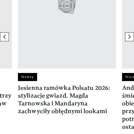
previous element
ne
Newsy
Niez
Jesienna ramówka Polsatu 2026:
And
trzy
stylizacje gwiazd. Magda
śmie
ław
Tarnowska i Mandaryna
obie
zachwyciły obłędnymi lookami
prz
potr
osta