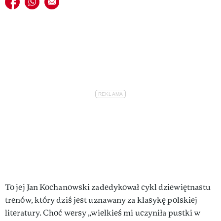
Udostępnij na facebook
Udostępnij na whatsapp
E-mail do przyjaciela
VIVA!LIFESTYLE
VIVA!MAN
VIVA!PEOPLE POWER
VIVA!ITAKA
MAGAZYN VIVA!
To jej Jan Kochanowski zadedykował cykl dziewiętnastu
trenów, który dziś jest uznawany za klasykę polskiej
literatury. Choć wersy „wielkieś mi uczyniła pustki w