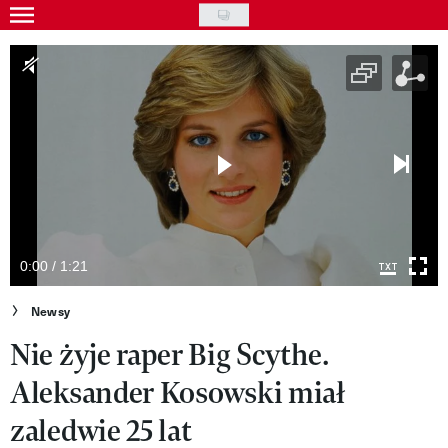
Skip
to
Gwiazdy
main
Ludzie
content
Moda
Uroda
Styl życia
Kultura
0:00 / 1:21
Wideo
Newsy
Nie żyje raper Big Scythe.
Nasze akcje
Aleksander Kosowski miał
VIVA!ART
zaledwie 25 lat
VIVA!MODA