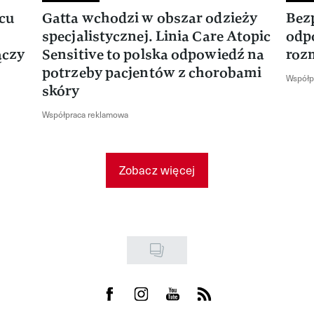
rcu
Gatta wchodzi w obszar odzieży
Bez
specjalistycznej. Linia Care Atopic
odp
ączy
Sensitive to polska odpowiedź na
roz
potrzeby pacjentów z chorobami
Współp
skóry
Współpraca reklamowa
Zobacz więcej
Visit us on Facebook
Visit us on Instagram
Visit us on Youtube
Visit us on Rss