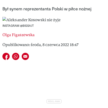
VIVA!LIFESTYLE
Był synem reprezentanta Polski w piłce nożnej
VIVA!MAN
INSTAGRAM @BIGSAJT
VIVA!PEOPLE POWER
Olga Figaszewska
VIVA!ITAKA
Opublikowano: środa, 8 czerwca 2022 18:47
MAGAZYN VIVA!
Udostępnij na facebook
Udostępnij na whatsapp
E-mail do przyjaciela