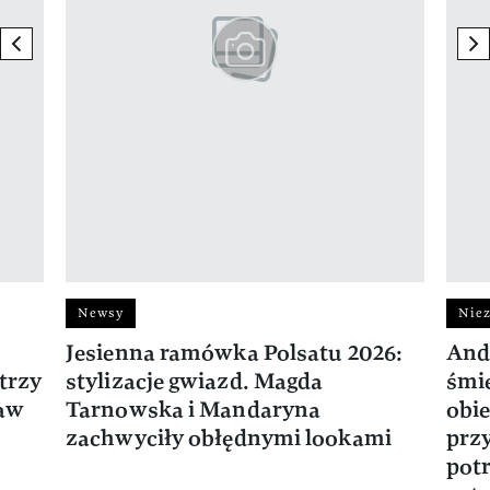
previous element
ne
Newsy
Niez
Jesienna ramówka Polsatu 2026:
And
trzy
stylizacje gwiazd. Magda
śmie
ław
Tarnowska i Mandaryna
obie
zachwyciły obłędnymi lookami
prz
potr