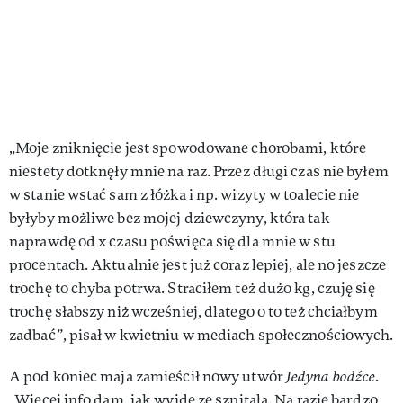
„Moje zniknięcie jest spowodowane chorobami, które
niestety dotknęły mnie na raz. Przez długi czas nie byłem
w stanie wstać sam z łóżka i np. wizyty w toalecie nie
byłyby możliwe bez mojej dziewczyny, która tak
naprawdę od x czasu poświęca się dla mnie w stu
procentach. Aktualnie jest już coraz lepiej, ale no jeszcze
trochę to chyba potrwa. Straciłem też dużo kg, czuję się
trochę słabszy niż wcześniej, dlatego o to też chciałbym
zadbać”, pisał w kwietniu w mediach społecznościowych.
A pod koniec maja zamieścił nowy utwór
Jedyna bodźce
.
,,Więcej info dam, jak wyjdę ze szpitala. Na razie bardzo