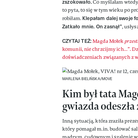
zszokowało.
Co myślałam wtedy? 
to pyta, to się w tym wieku po pro
Klepałam dalej swoje f
robiłam.
Zatkało mnie. On zasnął”
, usłys
CZYTAJ TEŻ:
Magda Mołek
przest
komunii, nie chrzcijmy ich…”. D
doświadczeniach związanych z w
MARLENA BIELIŃSKA/MOVE
Kim był tata Mag
gwiazda odeszła 
Inną sytuacją, która zraziła prezen
który pomagał m.in. budować salk
mądrym, cudownym i szalenie wie