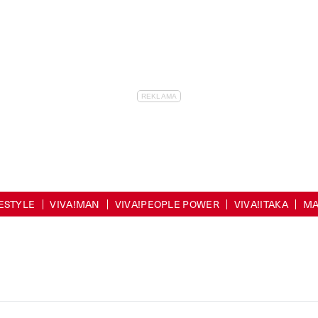
FESTYLE
VIVA!MAN
VIVA!PEOPLE POWER
VIVA!ITAKA
MA